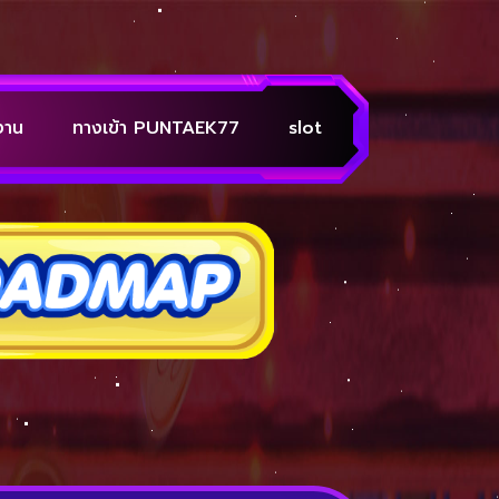
้งาน
ทางเข้า PUNTAEK77
slot