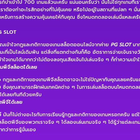
ปาเข้าไป 700 เกมแล้วนะครับ แน่นอนครับว่า มันไม่ใช่ทุกเกมที่เราจะร
เราต้องทำอะไรสักอย่างที่ไม่คุ้นเคย หรือไปอยู่ในสถานที่แปลก ๆ นั
สำหรับการสร้างความคุ้นเคยให้กับคุณ ซึ่งโหมดทดลองเล่นนี่แหละคร
PG SLOT
คุณเข้าใจกฎและกติกาของเกมสล็อตออนไลน์จากค่าย
PG SLOT
มาก
ที่เป็นไลน์เดิมพัน แต่สิ่งที่แตกต่างกันก็คือ อัตราการจ่ายเงินรา
้าใจเกมได้มากกว่า
ไม่ต้องลงทุนเสียเงินไปเล่นจริง ๆ ก็ทำความเข้า
พีจีสล็อตได้เลย
้ว กฎและกติกาของเกมพีจีสล็อตอาจจะไม่ใช่ปัญหากับคุณเลยครับ
แ
วย ซึ่งคุณสามารถฝึกฝนเทคนิคต่าง ๆ ในการเล่นสล็อตบนโหมดทดลองเล
ด้เลยทันทีด้วยครับ
ีจีได้เลย
ี
มันก็ไม่ต่างอะไรกับการเรียนรู้กฎและกติกาของเกมหรอกครับ แ
มสล็อตพีจีของพวกเราจริง ๆ ได้ลองเล่นเกมจริง ๆ ได้รู้ว่าแต่ละเ
กว่าการรู้นั่นเอง