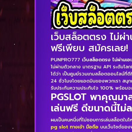
เว็บสล็อตตรง ไม่ผ่
ฟรีเพียบ สมัครเลย!
PUNPRO777
เว็บสล็อตตรง ไม่ผ่านเอเ
ไม่ผ่านตัวกลาง มาตรฐาน API ระดับโลก
ได้ว่า เป็นศูนย์รวมเกมสล็อตออนไลน์ที
24 ชั่วโมงโดยแอดมินของพวกเรา สนุก
รับประกันความประทับใจ 100% พร้อมจะมาส
PGSLOT พาคุณมาส่
เล่นฟรี ดีขนาดนี้ไม่
ผมเป็นคนหนึ่งที่ไม่ชอบการเล่นสล็อตในโห
pg slot ทางเข้า มือถือ
บนเว็บไซต์ของพว