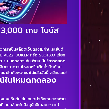
า 3,000 เกม โบนัส
บ พวกเราเป็นสล็อตเว็บตรงไม่ผ่านเอเย่นต์
OT, LIVE22, JOKER หรือ SLOTXO เรียก
ากมาย ระบบทดลองเล่นเพียบ มีบริการตลอด
องเสียเวลาดาวน์โหลดหรือติดตั้งอีกด้วย
สมาชิกกับพวกเราได้แล้ววันนี้ สมัครเลย!
ลน์ในโหมดทดลอง
ี่ผมจะเริ่มต้นเล่นเกมอะไรสักเกมของค่าย
่เกมสล็อตในปัจจุบันมีเยอะมาก แค่