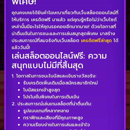
พิเศษ!
คุณคงเคยได้ยินคำโฆษณาเกี่ยวกับเว็บสล็อตออนไลน์ที่
ให้บริการ เครดิตฟรี มาแล้ว แต่คุณรู้หรือไม่ว่าเว็บไซต์
เหล่านั้นมีอะไรให้คุณรอคอยอีกมากมาย! ด้วยโอกาสที่
น่าตื่นเต้นในการชนะและการเล่นสนุกสุดพิเศษ มาสร้าง
ประสบการณ์ที่สมจริงกับเว็บสล็อต
เครดิตฟรีล่าสุด
ได้
แล้ววันนี้!
เล่นสล็อตออนไลน์ฟรี: ความ
สนุกแบบไม่มีที่สิ้นสุด
1. โอกาสในการชนะโบนัสและเงินรางวัลจริง:
รับเครดิตเพิ่มเติมเมื่อสมัครสมาชิกใหม่
โบนัสแรกเข้าสูงสุด
โปรโมชั่นพิเศษในการเติมเงิน
2. ประสบการณ์เล่นเกมสล็อตที่น่าตื่นเต้น:
รูปแบบเกมที่หลากหลาย
กราฟิกและเสียงที่มีคุณภาพสูง
ความเรียบง่ายในการเล่นและเข้าใจ