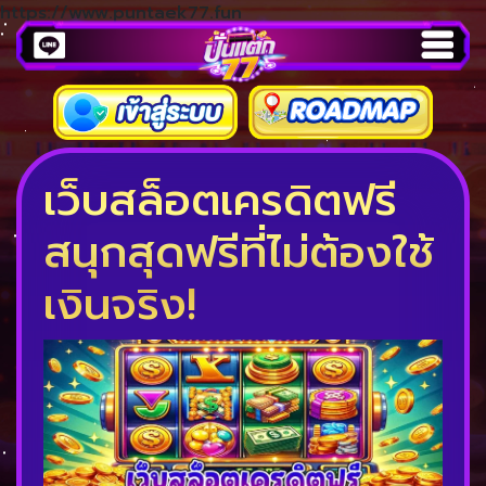
https://www.puntaek77.fun
เว็บสล็อตเครดิตฟรี
สนุกสุดฟรีที่ไม่ต้องใช้
เงินจริง!