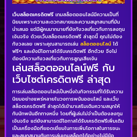
เว็บสล็อตเครดิตฟรี
เกมสล็อตออนไลน์มีความเป็นที่
นิยมเพราะความสะดวกสบายและความสนุกสนานที่มัน
นำเสนอ แต่มีผู้คนมากมายที่ยังกังวลเกี่ยวกับการลงทุน
เงินจริง ด้วยเว็บสล็อตเครดิตฟรี ล่าสุดนี้ คุณไม่ต้อง
กังวลเลย เพราะคุณสามารถเล่น
สล็อตออนไลน์
ได้
ฟรีๆ และยังมีโอกาสได้รับเครดิตฟรี อีกด้วย จึงไม่
ต้องมีความกังวลเกี่ยวกับการสูญเสียเงิน
เล่นสล็อตออนไลน์ฟรี กับ
เว็บไซต์เครดิตฟรี ล่าสุด
การเล่นสล็อตออนไลน์เป็นหนึ่งในกิจกรรมที่ได้รับความ
นิยมอย่างแพร่หลายในวงการพนันออนไลน์ และเว็บ
สล็อตเครดิตฟรี ล่าสุดได้เข้ามาเสริมเติมความสนุกให้
กับนักพนันอีกทางหนึ่ง โดยที่ผู้เล่นไม่จำเป็นต้องลงทุน
เงินจริง แต่ยังสามารถมีโอกาสได้รับเครดิตฟรีเพิ่มเติม
เป็นเครื่องมือที่ยอดเยี่ยมในการเพิ่มโอกาสในการชนะ
และสนุกสนานกับการเล่นเกมสล็อตได้อย่างไม่มีข้อ