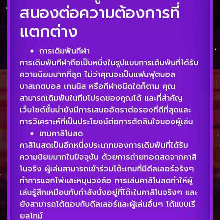
สนองต่อความต้องการที่
แตกต่าง
การเดิมพันกีฬา
การเดิมพันกีฬาถือเป็นหนึ่งในรูปแบบการเดิมพันที่ได้รับ
ความนิยมมากที่สุด ไม่ว่าคุณจะเป็นแฟนฟุตบอล
บาสเกตบอล เทนนิส หรือกีฬาชนิดใดก็ตาม คุณ
สามารถเดิมพันในทีมโปรดของคุณได้ และที่สำคัญ
เว็บไซต์ชั้นนำยังมีการเสนออัตราต่อรองที่ดีที่สุดและ
การวิเคราะห์ที่เป็นประโยชน์ต่อการตัดสินใจของผู้เล่น
เกมคาสิโนสด
คาสิโนสดเป็นอีกหนึ่งประเภทของการเดิมพันที่ได้รับ
ความนิยมมากในปัจจุบัน ด้วยการถ่ายทอดสดจากคาสิ
โนจริง ผู้เล่นสามารถเข้าร่วมโต๊ะเกมที่มีดีลเลอร์จริงๆ
ทำการแจกไพ่และหมุนวงล้อ การเล่นคาสิโนสดทำให้ผู้
เล่นรู้สึกเหมือนกับกำลังนั่งอยู่ที่โต๊ะในคาสิโนจริงๆ และ
ยังสามารถโต้ตอบกับดีลเลอร์และผู้เล่นอื่นๆ ได้แบบเรี
ยลไทม์