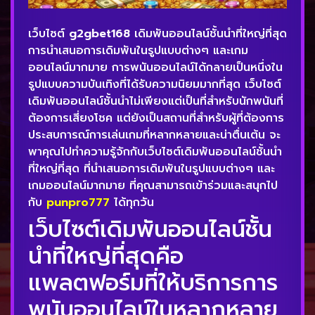
เว็บไซต์
g2gbet168
เดิมพันออนไลน์ชั้นนำที่ใหญ่ที่สุด
การนำเสนอการเดิมพันในรูปแบบต่างๆ และเกม
ออนไลน์มากมาย การพนันออนไลน์ได้กลายเป็นหนึ่งใน
รูปแบบความบันเทิงที่ได้รับความนิยมมากที่สุด เว็บไซต์
เดิมพันออนไลน์ชั้นนำไม่เพียงแต่เป็นที่สำหรับนักพนันที่
ต้องการเสี่ยงโชค แต่ยังเป็นสถานที่สำหรับผู้ที่ต้องการ
ประสบการณ์การเล่นเกมที่หลากหลายและน่าตื่นเต้น จะ
พาคุณไปทำความรู้จักกับเว็บไซต์เดิมพันออนไลน์ชั้นนำ
ที่ใหญ่ที่สุด ที่นำเสนอการเดิมพันในรูปแบบต่างๆ และ
เกมออนไลน์มากมาย ที่คุณสามารถเข้าร่วมและสนุกไป
กับ
punpro777
ได้ทุกวัน
เว็บไซต์เดิมพันออนไลน์ชั้น
นำที่ใหญ่ที่สุดคือ
แพลตฟอร์มที่ให้บริการการ
พนันออนไลน์ในหลากหลาย