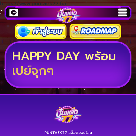
https://www.puntaek77.fun
HAPPY DAY พร้อม
เปย์จุกๆ
PUNTAEK77 สล็อตออนไลน์