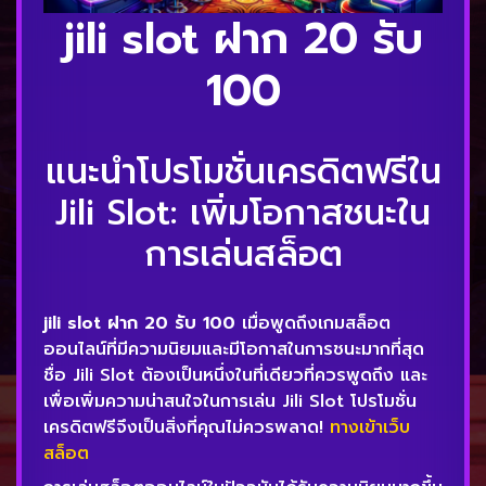
jili slot ฝาก 20 รับ
100
แนะนำโปรโมชั่นเครดิตฟรีใน
Jili Slot: เพิ่มโอกาสชนะใน
การเล่นสล็อต
jili slot ฝาก 20 รับ 100
เมื่อพูดถึงเกมสล็อต
ออนไลน์ที่มีความนิยมและมีโอกาสในการชนะมากที่สุด
ชื่อ Jili Slot ต้องเป็นหนึ่งในที่เดียวที่ควรพูดถึง และ
เพื่อเพิ่มความน่าสนใจในการเล่น Jili Slot โปรโมชั่น
เครดิตฟรีจึงเป็นสิ่งที่คุณไม่ควรพลาด!
ทางเข้าเว็บ
สล็อต