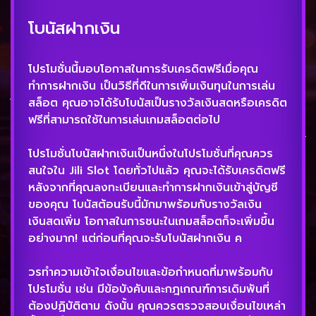
โบนัสฝากเงิน
โปรโมชั่นนี้มอบโอกาสในการรับเครดิตฟรีเมื่อคุณ
ทำการฝากเงิน เป็นวิธีที่ดีในการเพิ่มเงินทุนในการเล่น
สล็อต คุณอาจได้รับโบนัสเป็นรางวัลเงินสดหรือเครดิต
ฟรีที่สามารถใช้ในการเล่นเกมสล็อตต่อไป
โปรโมชั่นโบนัสฝากเงินเป็นหนึ่งในโปรโมชั่นที่คุณควร
สนใจใน Jili Slot โดยทั่วไปแล้ว คุณจะได้รับเครดิตฟรี
หลังจากที่คุณลงทะเบียนและทำการฝากเงินเข้าสู่บัญชี
ของคุณ โบนัสต้อนรับนี้มักมาพร้อมกับรางวัลเงิน
เงินสดเพิ่ม โอกาสในการชนะในเกมสล็อตก็จะเพิ่มขึ้น
อย่างมาก! แต่ก่อนที่คุณจะรับโบนัสฝากเงิน ค
วรทำความเข้าใจเงื่อนไขและข้อกำหนดที่มาพร้อมกับ
โปรโมชั่น เช่น มีข้อบังคับและกฎเกณฑ์การเดิมพันที่
ต้องปฏิบัติตาม ดังนั้น คุณควรตรวจสอบเงื่อนไขเหล่า