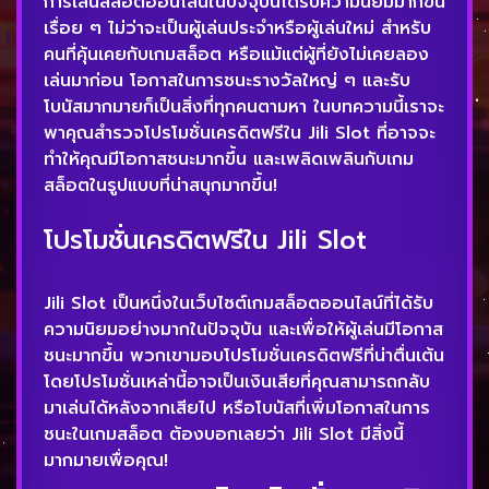
การเล่นสล็อตออนไลน์ในปัจจุบันได้รับความนิยมมากขึ้น
เรื่อย ๆ ไม่ว่าจะเป็นผู้เล่นประจำหรือผู้เล่นใหม่ สำหรับ
คนที่คุ้นเคยกับเกมสล็อต หรือแม้แต่ผู้ที่ยังไม่เคยลอง
เล่นมาก่อน โอกาสในการชนะรางวัลใหญ่ ๆ และรับ
โบนัสมากมายก็เป็นสิ่งที่ทุกคนตามหา ในบทความนี้เราจะ
พาคุณสำรวจโปรโมชั่นเครดิตฟรีใน Jili Slot ที่อาจจะ
ทำให้คุณมีโอกาสชนะมากขึ้น และเพลิดเพลินกับเกม
สล็อตในรูปแบบที่น่าสนุกมากขึ้น!
โปรโมชั่นเครดิตฟรีใน Jili Slot
Jili Slot เป็นหนึ่งในเว็บไซต์เกมสล็อตออนไลน์ที่ได้รับ
ความนิยมอย่างมากในปัจจุบัน และเพื่อให้ผู้เล่นมีโอกาส
ชนะมากขึ้น พวกเขามอบโปรโมชั่นเครดิตฟรีที่น่าตื่นเต้น
โดยโปรโมชั่นเหล่านี้อาจเป็นเงินเสียที่คุณสามารถกลับ
มาเล่นได้หลังจากเสียไป หรือโบนัสที่เพิ่มโอกาสในการ
ชนะในเกมสล็อต ต้องบอกเลยว่า Jili Slot มีสิ่งนี้
มากมายเพื่อคุณ!