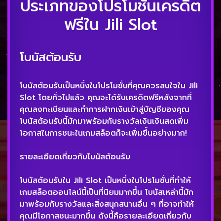
ประเภทของโปรโมชั่นเครดิต
ฟรีใน Jili Slot
โบนัสต้อนรับ
โบนัสต้อนรับเป็นหนึ่งในโปรโมชั่นที่คุณควรสนใจใน Jili
Slot โดยทั่วไปแล้ว คุณจะได้รับเครดิตฟรีหลังจากที่
คุณลงทะเบียนและทำการฝากเงินเข้าสู่บัญชีของคุณ
โบนัสต้อนรับนี้มักมาพร้อมกับรางวัลเงินเงินสดเพิ่ม
โอกาสในการชนะในเกมสล็อตก็จะเพิ่มขึ้นอย่างมาก!
รายละเอียดเกี่ยวกับโบนัสต้อนรับ
โบนัสต้อนรับใน Jili Slot เป็นหนึ่งในโปรโมชั่นที่ทำให้
เกมสล็อตออนไลน์นี้เป็นที่นิยมมากขึ้น โบนัสเหล่านี้มัก
มาพร้อมกับรางวัลและสิ่งสนุกสนานอื่น ๆ ที่อาจทำให้
คุณมีโอกาสชนะมากขึ้น ดังนี้คือรายละเอียดเกี่ยวกับ