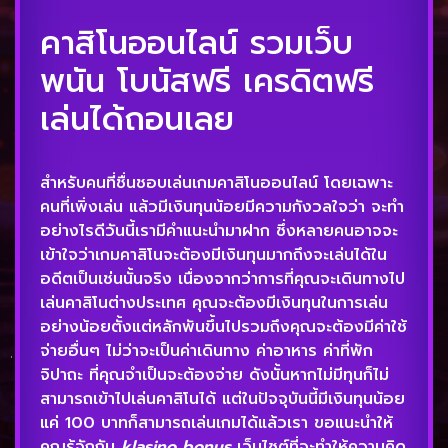
คาสิโนออนไลน์ รวมเว็บ
พนัน โบนัสฟรี เครดิตฟรี
เล่นได้ถอนเลย
สำหรับคนที่ชื่นชอบเล่นเกมคาสิโนออนไลน์ โดยเฉพาะ
คนที่เพิ่งเล่น แล้วมีเงินทุนน้อยมีความกังวลใจว่า จะทำ
อย่างไรดีวันนี้เรามีคำแนะนำมาฝาก ซึ่งหลายคนอาจจะ
เข้าใจว่าเกมคาสิโนจะต้องมีเงินทุนมากถึงจะเล่นได้ใน
อดีตเป็นเช่นนั้นจริง เนื่องจากว่าการที่คุณจะเดินทางไป
เล่นคาสิโนต่างประเทศ คุณจะต้องมีเงินทุนในการเล่น
อย่างน้อยตั้งแต่หลักพันขึ้นไปรวมถึงคุณจะต้องมีค่าใช้
จ่ายอื่นๆ ไม่ว่าจะเป็นค่าเดินทาง ค่าอาหาร ค่าที่พัก
จิปาถะ ที่คุณจำเป็นจะต้องจ่าย ดังนั้นหากไม่มีทุนก็ไม่
สามารถเข้าไปเล่นคาสิโนได้ แต่ในปัจจุบันนี้มีเงินทุนน้อย
แค่ 100 บาทก็สามารถเล่นเกมได้แล้วเรา ขอแนะนำให้
คุณรู้จักกับ
klasino bonus
เว็บไซต์ที่จะทำให้ความคิด