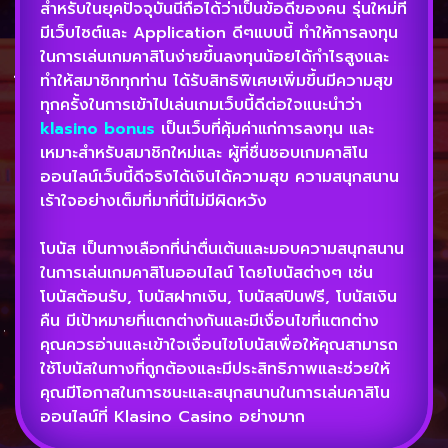
สำหรับในยุคปัจจุบันนี้ถือได้ว่าเป็นข้อดีของคน รุ่นใหม่ที่
มีเว็บไซต์และ Application ดีๆแบบนี้ ทำให้การลงทุน
ในการเล่นเกมคาสิโนง่ายขึ้นลงทุนน้อยได้กำไรสูงและ
ทำให้สมาชิกทุกท่าน ได้รับสิทธิพิเศษเพิ่มขึ้นมีความสุข
ทุกครั้งในการเข้าไปเล่นเกมเว็บนี้ดีต่อใจแนะนำว่า
klasino bonus
เป็นเว็บที่คุ้มค่าแก่การลงทุน และ
เหมาะสำหรับสมาชิกใหม่และ ผู้ที่ชื่นชอบเกมคาสิโน
ออนไลน์เว็บนี้ดีจริงได้เงินได้ความสุข ความสนุกสนาน
เร้าใจอย่างเต็มที่มาที่นี่ไม่มีผิดหวัง
โบนัส เป็นทางเลือกที่น่าตื่นเต้นและมอบความสนุกสนาน
ในการเล่นเกมคาสิโนออนไลน์ โดยโบนัสต่างๆ เช่น
โบนัสต้อนรับ, โบนัสฝากเงิน, โบนัสสปินฟรี, โบนัสเงิน
คืน มีเป้าหมายที่แตกต่างกันและมีเงื่อนไขที่แตกต่าง
คุณควรอ่านและเข้าใจเงื่อนไขโบนัสเพื่อให้คุณสามารถ
ใช้โบนัสในทางที่ถูกต้องและมีประสิทธิภาพและช่วยให้
คุณมีโอกาสในการชนะและสนุกสนานในการเล่นคาสิโน
ออนไลน์ที่ Klasino Casino อย่างมาก