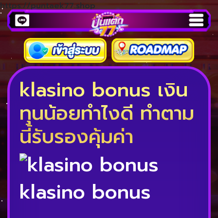
https://puntaek77.shop
klasino bonus เงิน
ทุนน้อยทำไงดี ทำตาม
นี้รับรองคุ้มค่า
klasino bonus