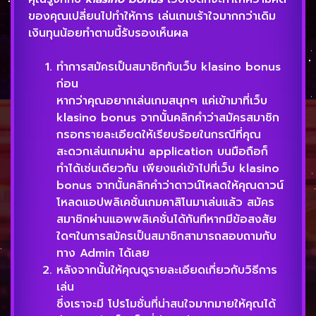
ของคุณเปลี่ยนไปทำให้การ เล่นเกมเร้าใจมากกว่าเดิม
เงินทุนน้อยทำตามนี้รับรองเห็นผล
ทำการสมัครเป็นสมาชิกกับเว็บ klasino bonus
ก่อน
หากว่าคุณอยากเล่นเกมสนุกๆ แค่เข้ามาที่เว็บ
klasino bonus จากนั้นคลิกคำว่าสมัครสมาชิก
กรอกรายละเอียดให้เรียบร้อยในกรณีที่คุณ
สะดวกเล่นเกมผ่าน application บนมือถือก็
ทำได้เช่นเดียวกัน เพียงแค่เข้าไปที่เว็บ klasino
bonus จากนั้นคลิกคำว่าดาวน์โหลดให้คุณดาวน์
โหลดแอปพลิเคชั่นเกมคาสิโนมาเล่นแล้ว สมัคร
สมาชิกผ่านแอพพลิเคชั่นได้ทันทีหากมีข้อสงสัย
ใดๆในการสมัครเป็นสมาชิกสามารถสอบถามกับ
ทาง Admin ได้เลย
หลังจากนั้นให้คุณดูรายละเอียดเกี่ยวกับวิธีการ
เล่น
ซึ่งเราจะมี โปรโมชั่นที่น่าสนใจมากมายให้คุณได้