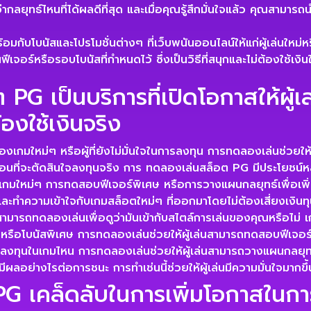
กลยุทธ์ไหนที่ได้ผลดีที่สุด และเมื่อคุณรู้สึกมั่นใจแล้ว คุณสามาร
มกับโบนัสและโปรโมชั่นต่างๆ ที่เว็บพนันออนไลน์ให้แก่ผู้เล่นใหม่หร
ีเจอร์หรือรอบโบนัสที่กำหนดไว้ ซึ่งเป็นวิธีที่สนุกและไม่ต้องใช้เง
G เป็นบริการที่เปิดโอกาสให้ผู้เ
องใช้เงินจริง
ลองเกมใหม่ๆ หรือผู้ที่ยังไม่มั่นใจในการลงทุน การทดลองเล่นช่วยให้ผ
อนที่จะตัดสินใจลงทุนจริง การ ทดลองเล่นสล็อต PG มีประโยชน์หลา
ใจกับเกมใหม่ๆ การทดสอบฟีเจอร์พิเศษ หรือการวางแผนกลยุทธ์เพื่อเ
้และทำความเข้าใจกับเกมสล็อตใหม่ๆ ที่ออกมาโดยไม่ต้องเสี่ยงเงิน
มารถทดลองเล่นเพื่อดูว่ามันเข้ากับสไตล์การเล่นของคุณหรือไม่
น หรือโบนัสพิเศษ การทดลองเล่นช่วยให้ผู้เล่นสามารถทดสอบฟีเจอร์เหล
งทุนในเกมไหน การทดลองเล่นช่วยให้ผู้เล่นสามารถวางแผนกลยุทธ์ในก
ลอย่างไรต่อการชนะ การทำเช่นนี้ช่วยให้ผู้เล่นมีความมั่นใจมากขึ้นเม
 PG เคล็ดลับในการเพิ่มโอกาสในก