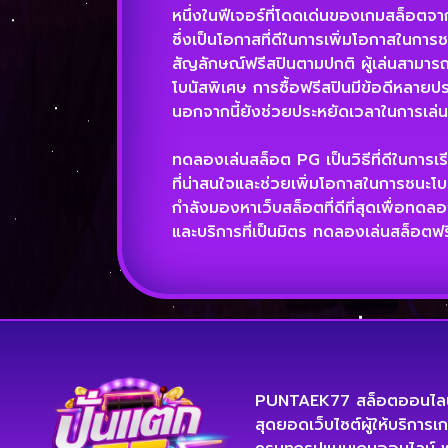
หนึ่งในฟีเจอร์ที่โดดเด่นของเกมสล็อตจ
ซึ่งเป็นโอกาสที่ดีในการเพิ่มโอกาสในการช
สัญลักษณ์ฟรีสปินตามปกติ ผู้เล่นสามารถซ
โบนัสพิเศษ การซื้อฟรีสปินมีข้อดีหลายปร
นอกจากนี้ยังช่วยประหยัดเวลาในการเล่น
ทดลองเล่นสล็อต PG เป็นวิธีที่ดีในการเร
ที่น่าสนใจและช่วยเพิ่มโอกาสในการชนะโบน
กำลังมองหาเว็บสล็อตที่ดีที่สุดเพื่อท
และบริการที่เป็นมิตร ทดลองเล่นสล็อตฟร
PUNTAEK77 สล็อตออนไลน
สุดยอดเว็บไซต์ผู้ให้บริการ