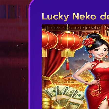
Lucky Neko de