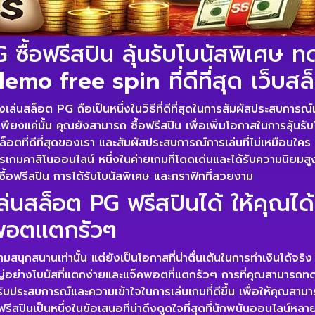
ซื้อฟรีสปิน ลุ้นรับโบนัสพิเศษ 
emo free spin
ที่ดีที่สุด เว็บ
ล่นสล็อต PG ถือเป็นหนึ่งในวิธีที่ดีที่สุดในการสัมผัสประสบการณ์
พียงแค่นั้น คุณยังสามารถ ซื้อฟรีสปิน เพื่อเพิ่มโอกาสในการลุ้นรั
็อตที่ดีที่สุดของเรา และสัมผัสประสบการณ์การเล่นที่ไม่เหมือนใค
ารเกมคาสิโนออนไลน์ หนึ่งในค่ายเกมที่โดดเด่นและได้รับความนิยมสูง
ซื้อฟรีสปิน การได้รับโบนัสพิเศษ และกราฟิกที่สวยงาม
สล็อต PG ฟรีสปินได้ ให้คุณได้ล
คพอตแตกรัวๆ
วามสนุกสนานเท่านั้น แต่ยังเป็นโอกาสที่น่าตื่นเต้นในการทำเงินได้
่อย่างโบนัสที่แตกง่ายและแจ็คพอตที่แตกรัวๆ การที่คุณสามารถท
้รับประสบการณ์และความเข้าใจในการเล่นเกมที่ดีขึ้น เพื่อให้คุณส
สปินเป็นหนึ่งในข้อเสนอที่น่าดึงดูดใจที่สุดที่นักพนันออนไลน์หลา