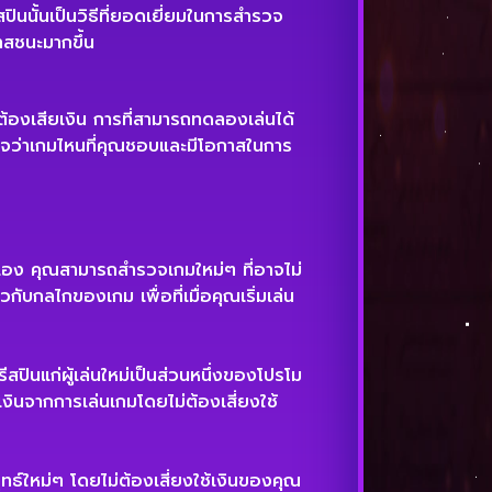
ินนั้นเป็นวิธีที่ยอดเยี่ยมในการสำรวจ
าสชนะมากขึ้น
้องเสียเงิน การที่สามารถทดลองเล่นได้
รสำรวจว่าเกมไหนที่คุณชอบและมีโอกาสในการ
ุณเอง คุณสามารถสำรวจเกมใหม่ๆ ที่อาจไม่
กับกลไกของเกม เพื่อที่เมื่อคุณเริ่มเล่น
สปินแก่ผู้เล่นใหม่เป็นส่วนหนึ่งของโปรโม
เงินจากการเล่นเกมโดยไม่ต้องเสี่ยงใช้
ธ์ใหม่ๆ โดยไม่ต้องเสี่ยงใช้เงินของคุณ