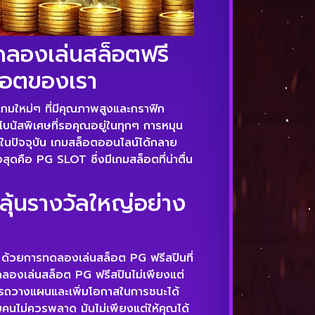
ทดลองเล่นสล็อตฟรี
สล็อตของเรา
เกมใหม่ๆ ที่มีคุณภาพสูงและกราฟิก
บโบนัสพิเศษที่รอคุณอยู่ในทุกๆ การหมุน
ร ในปัจจุบัน เกมสล็อตออนไลน์ได้กลาย
สุดคือ PG SLOT ซึ่งมีเกมสล็อตที่น่าตื่น
ุ้นรางวัลใหญ่อย่าง
จริง ด้วยการทดลองเล่นสล็อต PG ฟรีสปินที่
ดลองเล่นสล็อต PG ฟรีสปินไม่เพียงแต่
ามารถวางแผนและเพิ่มโอกาสในการชนะได้
ยคนไม่ควรพลาด มันไม่เพียงแต่ให้คุณได้