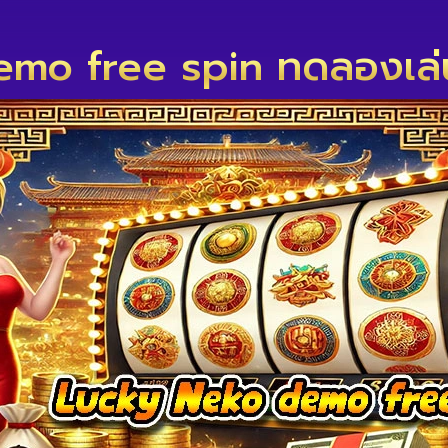
mo free spin ทดลองเล่น