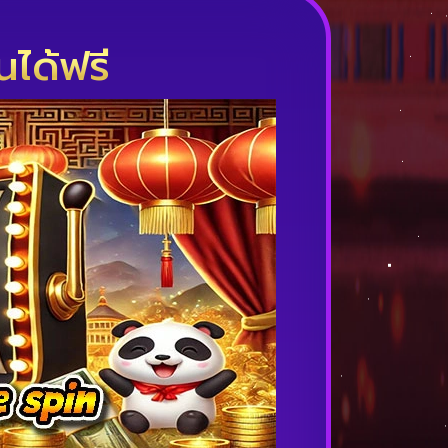
ได้ฟรี