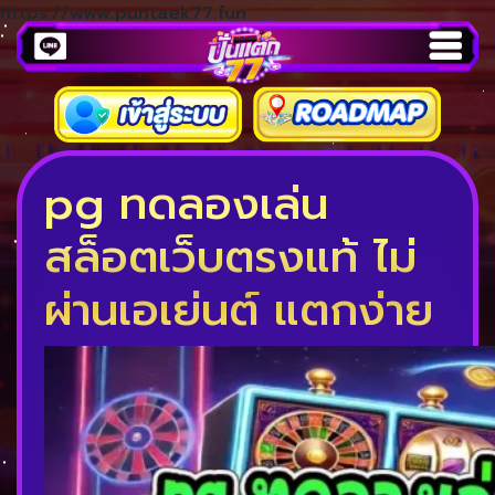
https://www.puntaek77.fun
pg ทดลองเล่น
สล็อตเว็บตรงแท้ ไม่
ผ่านเอเย่นต์ แตกง่าย