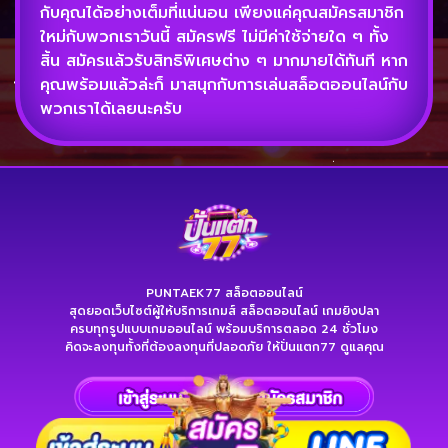
กับคุณได้อย่างเต็มที่แน่นอน เพียงแค่คุณสมัครสมาชิก
ใหม่กับพวกเราวันนี้ สมัครฟรี ไม่มีค่าใช้จ่ายใด ๆ ทั้ง
สิ้น สมัครแล้วรับสิทธิพิเศษต่าง ๆ มากมายได้ทันที หาก
คุณพร้อมแล้วล่ะก็ มาสนุกกับการเล่นสล็อตออนไลน์กับ
พวกเราได้เลยนะครับ
PUNTAEK77 สล็อตออนไลน์
สุดยอดเว็บไซต์ผู้ให้บริการเกมส์ สล็อตออนไลน์ เกมยิงปลา
ครบทุกรูปแบบเกมออนไลน์ พร้อมบริการตลอด 24 ชั่วโมง
คิดจะลงทุนทั้งที่ต้องลงทุนที่ปลอดภัย ให้ปั่นแตก77 ดูแลคุณ