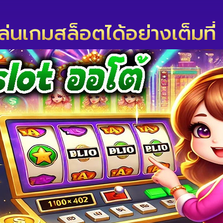
เล่นเกมสล็อตได้อย่างเต็ม