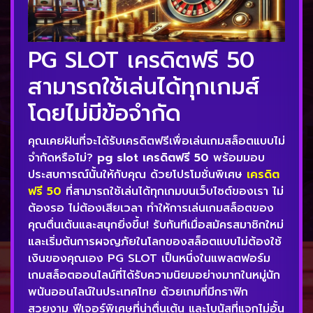
PG SLOT เครดิตฟรี 50
สามารถใช้เล่นได้ทุกเกมส์
โดยไม่มีข้อจำกัด
คุณเคยฝันที่จะได้รับเครดิตฟรีเพื่อเล่นเกมสล็อตแบบไม่
จำกัดหรือไม่?
pg slot เครดิตฟรี 50
พร้อมมอบ
ประสบการณ์นั้นให้กับคุณ ด้วยโปรโมชั่นพิเศษ
เครดิต
ฟรี 50
ที่สามารถใช้เล่นได้ทุกเกมบนเว็บไซต์ของเรา ไม่
ต้องรอ ไม่ต้องเสียเวลา ทำให้การเล่นเกมสล็อตของ
คุณตื่นเต้นและสนุกยิ่งขึ้น! รับทันทีเมื่อสมัครสมาชิกใหม่
และเริ่มต้นการผจญภัยในโลกของสล็อตแบบไม่ต้องใช้
เงินของคุณเอง PG SLOT เป็นหนึ่งในแพลตฟอร์ม
เกมสล็อตออนไลน์ที่ได้รับความนิยมอย่างมากในหมู่นัก
พนันออนไลน์ในประเทศไทย ด้วยเกมที่มีกราฟิก
สวยงาม ฟีเจอร์พิเศษที่น่าตื่นเต้น และโบนัสที่แจกไม่อั้น