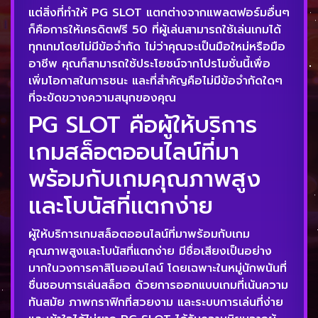
แต่สิ่งที่ทำให้ PG SLOT แตกต่างจากแพลตฟอร์มอื่นๆ
ก็คือการให้เครดิตฟรี 50 ที่ผู้เล่นสามารถใช้เล่นเกมได้
ทุกเกมโดยไม่มีข้อจำกัด ไม่ว่าคุณจะเป็นมือใหม่หรือมือ
อาชีพ คุณก็สามารถใช้ประโยชน์จากโปรโมชั่นนี้เพื่อ
เพิ่มโอกาสในการชนะ และที่สำคัญคือไม่มีข้อจำกัดใดๆ
ที่จะขัดขวางความสนุกของคุณ
PG SLOT คือผู้ให้บริการ
เกมสล็อตออนไลน์ที่มา
พร้อมกับเกมคุณภาพสูง
และโบนัสที่แตกง่าย
ผู้ให้บริการเกมสล็อตออนไลน์ที่มาพร้อมกับเกม
คุณภาพสูงและโบนัสที่แตกง่าย มีชื่อเสียงเป็นอย่าง
มากในวงการคาสิโนออนไลน์ โดยเฉพาะในหมู่นักพนันที่
ชื่นชอบการเล่นสล็อต ด้วยการออกแบบเกมที่เน้นความ
ทันสมัย ภาพกราฟิกที่สวยงาม และระบบการเล่นที่ง่าย