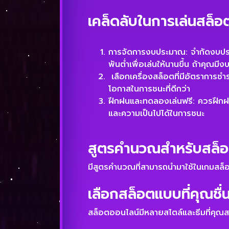
เคล็ดลับในการเล่นสล็อ
การจัดการงบประมาณ: จำกัดงบประม
พันต่ำเพื่อเล่นให้นานขึ้น ถ้าคุณมี
เลือกเครื่องสล็อตที่มีอัตราการชำร
โอกาสในการชนะที่ดีกว่า
ฝึกฝนและทดลองเล่นฟรี: ควรฝึกฝนเล
และความเป็นไปได้ในการชนะ
สูตรคำนวณสำหรับสล็
มีสูตรคำนวณที่สามารถนำมาใช้ในเกมสล็อ
เลือกสล็อตแบบที่คุณชื
สล็อตออนไลน์มีหลายสไตล์และธีมที่คุณสาม