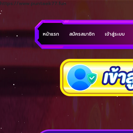
https://www.puntaek77.fun
หน้าแรก
สมัครสมาชิก
เข้าสู่ระบบ