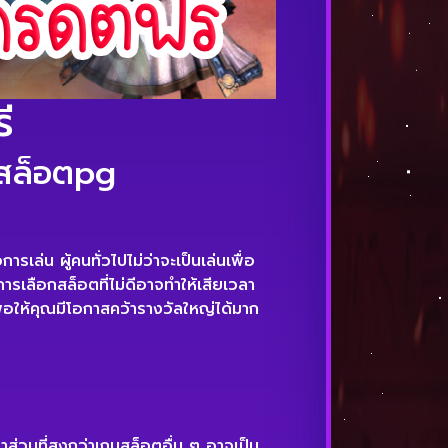
ี
 สล็อตpg
ล่น ผู้คนทั่วไปไม่ว่าจะเป็นเล่นเพื่อ
ารเลือกสล็อตที่ไม่ดีอาจทำให้เสียเวลา
ื่อให้คุณมีโอกาสคว้ารางวัลใหญ่ได้มาก
าส่วนที่สูงกว่าเกมสล็อตอื่น ๆ อาจเป็น