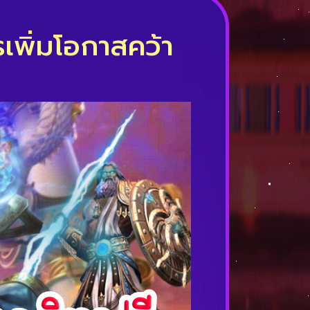
รเพิ่มโอกาสคว้า