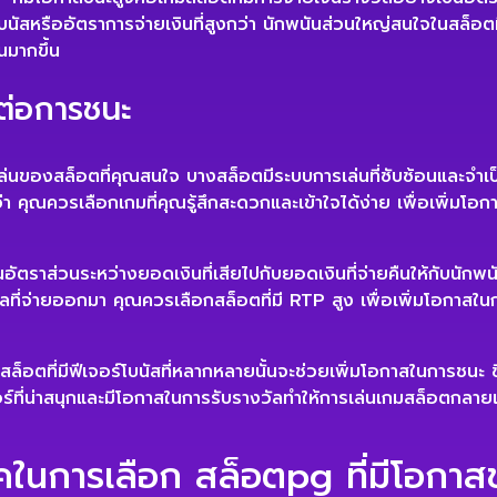
โบนัสหรืออัตราการจ่ายเงินที่สูงกว่า นักพนันส่วนใหญ่สนใจในสล็อต
นมากขึ้น
ต่อการชนะ
นของสล็อตที่คุณสนใจ บางสล็อตมีระบบการเล่นที่ซับซ้อนและจำเป็
กว่า คุณควรเลือกเกมที่คุณรู้สึกสะดวกและเข้าใจได้ง่าย เพื่อเพิ่มโ
ัตราส่วนระหว่างยอดเงินที่เสียไปกับยอดเงินที่จ่ายคืนให้กับนักพน
ที่จ่ายออกมา คุณควรเลือกสล็อตที่มี RTP สูง เพื่อเพิ่มโอกาสในก
อตที่มีฟีเจอร์โบนัสที่หลากหลายนั้นจะช่วยเพิ่มโอกาสในการชนะ ซึ่
ร์ที่น่าสนุกและมีโอกาสในการรับรางวัลทำให้การเล่นเกมสล็อตกลายเป็
คในการเลือก สล็อตpg ที่มีโอกาส