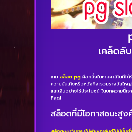
เคล็ดลั
เกม
สล็อต pg
คือหนึ่งในเกมคาสิโนที่ได
ความบันเทิงหรือหวังที่จะรวมรางวัลใหญ่ 
และเงินอย่างไร้ประโยชน์ ในบทความนี้เร
ที่สุด!
สล็อตที่มีโอกาสชนะสูง
สล็อตpgเว็บตรงไม่ผ่านเอเย่นต์ไม่มีขั้นต่ํา