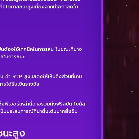
ที่มีโอกาสชนะสูงเนื่องจากมีโอกาสคว้า
นต้องใช้เทคนิคในการเล่น ในขณะที่บาง
อกาสในการชนะ
ัน ค่า RTP สูงแสดงให้เห็นถึงส่วนที่เกม
ารได้รับเงินรางวัล
งฟีเจอร์เหล่านี้อาจรวมถึงฟรีสปิน โบนัส
นประสบการณ์ที่น่าตื่นเต้นมากยิ่งขึ้น
ชนะสูง