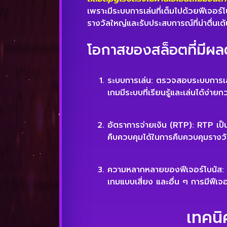
เพราะมีระบบการเล่นที่เต็มไปด้วยฟีเจอร์
รางวัลใหญ่และรับประสบการณ์ที่น่าตื่นเต้
โอกาสของสล็อตที่มีผล
ระบบการเล่น: ตรวจสอบระบบการเล่
เกมมีระบบที่เรียนรู้และเล่นได้ง่าย
อัตราการจ่ายเงิน (RTP): RTP เป็นอ
คืบควบคุมได้ในการคืบควบคุมรางวัล
ความหลากหลายของฟีเจอร์โบนัส: สล็
เกมแบบเสี่ยง และอื่น ๆ การมีฟีเจอ
เทคนิ