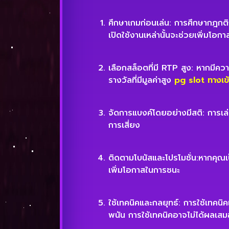
ศึกษาเกมก่อนเล่น: การศึกษากฎกติ
เปิดใช้งานเหล่านั้นจะช่วยเพิ่มโอ
เลือกสล็อตที่มี RTP สูง: หากมีควา
รางวัลที่มีมูลค่าสูง
pg slot ทางเข้
จัดการแบงค์โดยอย่างมีสติ: การเล
การเสี่ยง
ติดตามโบนัสและโปรโมชั่น:หากคุณเป
เพิ่มโอกาสในการชนะ
ใช้เทคนิคและกลยุทธ์: การใช้เทคน
พนัน การใช้เทคนิคอาจไม่ได้ผลเสมอ