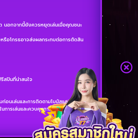
ุด นอกจากนี้ยังควรหยุดเล่นเมื่อคุณชนะ
ใจหรือโกรธอาจส่งผลกระทบต่อการตัดสิน
ีสปินที่น่าสนใจ
เกมก่อนเล่นและการติดตามโบนัสและโปรโม
าะสมในการเล่นและควบคุมการเสี่ยงในการเงิน