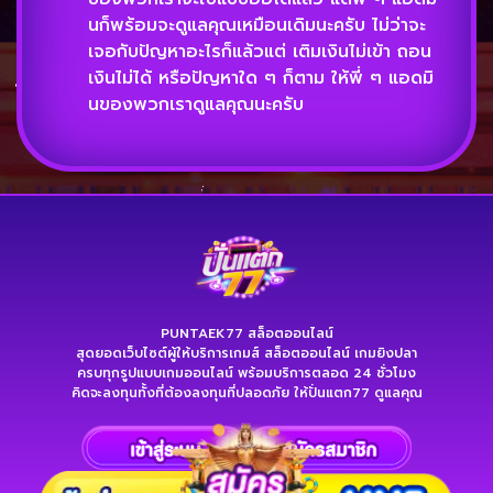
นก็พร้อมจะดูแลคุณเหมือนเดิมนะครับ ไม่ว่าจะ
เจอกับปัญหาอะไรก็แล้วแต่ เติมเงินไม่เข้า ถอน
เงินไม่ได้ หรือปัญหาใด ๆ ก็ตาม ให้พี่ ๆ แอดมิ
นของพวกเราดูแลคุณนะครับ
PUNTAEK77 สล็อตออนไลน์
สุดยอดเว็บไซต์ผู้ให้บริการเกมส์ สล็อตออนไลน์ เกมยิงปลา
ครบทุกรูปแบบเกมออนไลน์ พร้อมบริการตลอด 24 ชั่วโมง
คิดจะลงทุนทั้งที่ต้องลงทุนที่ปลอดภัย ให้ปั่นแตก77 ดูแลคุณ