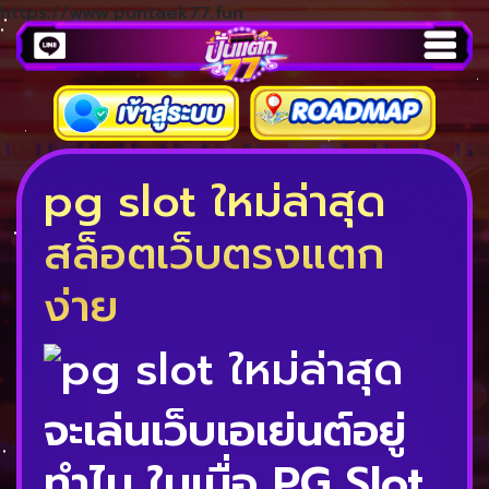
https://www.puntaek77.fun
pg slot ใหม่ล่าสุด
สล็อตเว็บตรงแตก
ง่าย
จะเล่นเว็บเอเย่นต์อยู่
ทำไม ในเมื่อ PG Slot