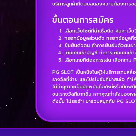
บริการลูกค้าที่ตอบสนองความต้องการของ
ขั้นตอนการสมัคร
เลือกเว็บไซต์ที่น่าเชื่อถือ ค้นหาเว็บไ
กรอกข้อมูลส่วนตัว กรอกข้อมูลที่จำ
ยืนยันตัวตน ทำการยืนยันตัวตนผ่า
เติมเงินเข้าบัญชี ทำการเติมเงินเข้าบ
เลือกเกมที่ต้องการเล่น เลือกเกม
PG SLOT เป็นหนึ่งในผู้ให้บริการเกมสล็
รางวัลที่ง่าย และโปรโมชั่นที่น่าสนใจ ทำใ
ไม่ว่าคุณจะเป็นนักพนันมือใหม่หรือนักพ
ชนะรางวัลที่มากขึ้น หากคุณกำลังมองหาส
ดังนั้น ไม่รอช้า! มาร่วมสนุกกับ PG SLOT