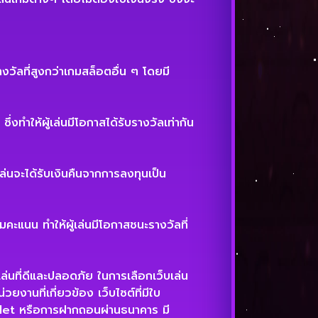
วัลที่สูงกว่าเกมสล็อตอื่น ๆ โดยมี
ำให้ผู้เล่นมีโอกาสได้รับรางวัลเท่ากัน
่นจะได้รับเงินคืนจากการลงทุนเป็น
คะแนน ทำให้ผู้เล่นมีโอกาสชนะรางวัลที่
เล่นที่ดีและปลอดภัย ในการเลือกเว็บเล่น
งานที่เกี่ยวข้อง เว็บไซต์ที่มีใบ
llet หรือการฝากถอนผ่านธนาคาร มี