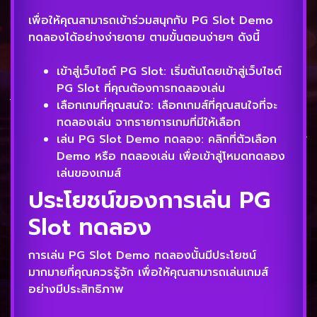
เพื่อให้คุณสามารถเข้าร่วมสนุกกับ PG Slot Demo
ทดลองได้อย่างง่ายดาย ตามขั้นตอนง่ายๆ ดังนี้
เข้าสู่เว็บไซต์ PG Slot: เริ่มต้นโดยเข้าสู่เว็บไซต์
PG Slot ที่คุณต้องการทดลองเล่น
เลือกเกมที่คุณสนใจ: เลือกเกมส์ที่คุณสนใจที่จะ
ทดลองเล่น จากรายการเกมที่มีให้เลือก
เล่น PG Slot Demo ทดลอง: คลิกที่ตัวเลือก
Demo หรือ ทดลองเล่น เพื่อเข้าสู่โหมดทดลอง
เล่นของเกมส์
ประโยชน์ของการเล่น PG
Slot ทดลอง
การเล่น PG Slot Demo ทดลองนั้นมีประโยชน์
มากมายที่คุณควรรู้จัก เพื่อให้คุณสามารถเล่นเกมส์
อย่างมีประสิทธิภาพ