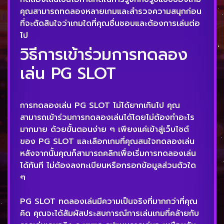
คุณสามารถทดลองหลายเกมและสำรวจความสนุกก่อน
ที่จะตัดสินใจว่าเกมใดที่คุณชื่นชอบและต้องการเล่นต่อ
ไป
วิธีการเข้าร่วมการทดลอง
เล่น PG SLOT
การทดลองเล่น PG SLOT ไม่ได้ยากเกินไป คุณ
สามารถเข้าร่วมการทดลองเล่นได้โดยไม่ต้องทำอะไร
มากมาย ด้วยขั้นตอนง่าย ๆ เพียงแค่เข้าสู่เว็บไซต์
ของ PG SLOT และเลือกเกมที่คุณสนใจทดลองเล่น
หลังจากนั้นคุณก็สามารถคลิกเพื่อเริ่มการทดลองเล่น
ได้ทันที ไม่ต้องลงทะเบียนหรือกรอกข้อมูลส่วนตัวใด
ๆ
PG SLOT ทดลองเล่นมีความเป็นจริงที่มากกว่าที่คุณ
คิด คุณจะได้สัมผัสประสบการณ์การเล่นเกมที่คล้ายกับ