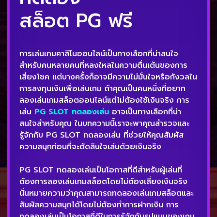
สล็อต PG ฟรี
การเล่นเกมคาสิโนออนไลน์เป็นทางเลือกที่น่าสนใจ
สำหรับคนหลายคนที่หลงใหลในความตื่นเต้นของการ
เสี่ยงโชค แต่บางครั้งก็อาจมีความไม่มั่นใจหรือกังวลใน
การลงทุนเงินเพื่อเล่นเกม ถ้าคุณเป็นคนหนึ่งที่อยาก
ลองเล่นเกมสล็อตออนไลน์แต่ไม่ต้องใช้เงินจริง การ
เล่น
PG SLOT ทดลองเล่น
อาจเป็นทางเลือกที่น่า
สนใจสำหรับคุณ ในบทความนี้เราจะพาคุณสำรวจและ
รู้จักกับ PG SLOT ทดลองเล่น ที่ช่วยให้คุณสัมผัส
ความสนุกก่อนที่จะตัดสินใจเล่นด้วยเงินจริง
PG SLOT ทดลองเล่นเป็นโอกาสที่ดีสำหรับผู้เล่นที่
ต้องการลองเล่นเกมสล็อตโดยไม่ต้องเสี่ยงเงินจริง
นั่นหมายความว่าคุณสามารถทดลองเล่นเกมสล็อตและ
สัมผัสความสนุกได้โดยไม่ต้องทำการฝากเงิน การ
ทดลองเล่นเป็นโอกาสที่ดีในการรู้จักกับรูปแบบของเกม