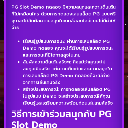
PG Slot Demo ทดลอง มีความสนุกและความตื่นเต้น
ที่ไม่เหมือนใคร ด้วยการทดลองเล่นสล็อต PG แบบฟรี
คุณจะได้สัมผัสความสนุกในเกมส์ออนไลน์แบบไม่มีค่าใช้
จ่าย
เรียนรู้รูปแบบการชนะ: ผ่านการเล่นสล็อต PG
Demo ทดลอง คุณจะได้เรียนรู้รูปแบบการชนะ
และการชนะที่มีโอกาสสูงในเกม
สัมผัสความตื่นเต้นจริงๆ: ถึงแม้ว่าคุณจะไม่
ลงทุนเงินจริง แต่ความตื่นเต้นและความสนุกใน
การเล่นสล็อต PG Demo ทดลองก็จะไม่ต่าง
จากการเล่นเกมจริง
สร้างประสบการณ์: การทดลองเล่นสล็อต PG
ในรูปแบบ Demo จะสร้างประสบการณ์ให้คุณ
เรียนรู้และเตรียมความพร้อมก่อนเล่นเกมส์จริง
วิธีการเข้าร่วมสนุกกับ PG
Slot Demo