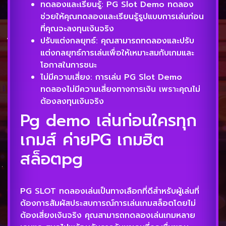
ทดลองและเรียนรู้: PG Slot Demo ทดลอง
ช่วยให้คุณทดลองและเรียนรู้รูปแบบการเล่นก่อน
ที่คุณจะลงทุนเงินจริง
ปรับแต่งกลยุทธ์: คุณสามารถทดลองและปรับ
แต่งกลยุทธ์การเล่นเพื่อให้เหมาะสมกับเกมและ
โอกาสในการชนะ
ไม่มีความเสี่ยง: การเล่น PG Slot Demo
ทดลองไม่มีความเสี่ยงทางการเงิน เพราะคุณไม่
ต้องลงทุนเงินจริง
Pg demo เล่นก่อนใครทุก
เกมส์ ค่ายPG เกมฮิต
สล็อตpg
PG SLOT ทดลองเล่นเป็นทางเลือกที่ดีสำหรับผู้เล่นที่
ต้องการสัมผัสประสบการณ์การเล่นเกมสล็อตโดยไม่
ต้องเสี่ยงเงินจริง คุณสามารถทดลองเล่นเกมหลาย