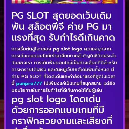
PG SLOT สุดยอดเว็บเดิม
พัน สล็อตพีจี ค่าย PG มา
แรงที่สุด รับกำไรดีเกินคาด
การเริ่มต้นสู่โลกของ
pg slot logo
ความสนุกจาก
การเล่นเกมออนไลน์เข้ามามีบทบาทสำคัญในชีวิตประจำ
วันของเรา การเดิมพันออนไลน์เป็นทางเลือกที่ดีสำหรับ
การหารายได้เสริม และในหมู่เว็บไซต์เดิมพันทั้งหมด มี
ค่าย PG SLOT ที่โดดเด่นและกำลังมาแรงที่สุดในเวลา
นี้
punpro777
ไม่เพียงแค่เป็นเกมที่สนุกสนาน แต่ยัง
มอบโอกาสในการรับกำไรที่ดีเกินคาดให้กับผู้เล่น
pg slot logo โดดเด่น
ด้วยการออกแบบเกมที่มี
กราฟิกสวยงามและเสียงที่