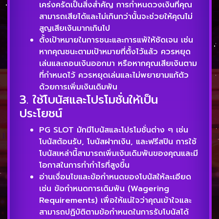
เคร่งครัดเป็นสิ่งสำคัญ การกำหนดวงเงินที่คุณ
สามารถเสียได้และไม่เกินกว่านั้นจะช่วยให้คุณไม่
สูญเสียเงินมากเกินไป
ตั้งเป้าหมายในการชนะและการแพ้ให้ชัดเจน เช่น
หากคุณชนะตามเป้าหมายที่ตั้งไว้แล้ว ควรหยุด
เล่นและถอนเงินออกมา หรือหากคุณเสียเงินตาม
ที่กำหนดไว้ ควรหยุดเล่นและไม่พยายามแก้ตัว
ด้วยการเพิ่มเงินเดิมพัน
3. ใช้โบนัสและโปรโมชั่นให้เป็น
ประโยชน์
PG SLOT มักมีโบนัสและโปรโมชั่นต่าง ๆ เช่น
โบนัสต้อนรับ, โบนัสฝากเงิน, และฟรีสปิน การใช้
โบนัสเหล่านี้สามารถเพิ่มเงินเดิมพันของคุณและมี
โอกาสในการทำกำไรที่สูงขึ้น
อ่านเงื่อนไขและข้อกำหนดของโบนัสให้ละเอียด
เช่น ข้อกำหนดการเดิมพัน (Wagering
Requirements) เพื่อให้แน่ใจว่าคุณเข้าใจและ
สามารถปฏิบัติตามข้อกำหนดในการรับโบนัสได้