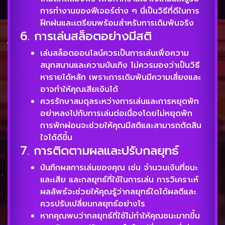
การทำงานของฟีเจอร์ต่าง ๆ นี่เป็นวิธีที่ดีในการ
ฝึกฝนและเตรียมพร้อมสำหรับการเดิมพันจริง
6. การเล่นสล็อตอย่างมีสติ
เล่นสล็อตออนไลน์ควรเป็นการเล่นเพื่อความ
สนุกสนานและความบันเทิง ไม่ควรมองว่าเป็นวิธี
หารายได้หลัก เพราะการเดิมพันมีความเสี่ยงและ
อาจทำให้คุณเสียเงินได้
ควรรักษาสมดุลระหว่างการเล่นและการหยุดพัก
อย่าหลงไปกับการเล่นต่อเนื่องโดยไม่หยุดพัก
การพักผ่อนจะช่วยให้คุณมีสติและสามารถตัดสิน
ใจได้ดีขึ้น
7. การติดตามผลและปรับกลยุทธ์
บันทึกผลการเล่นของคุณ เช่น จำนวนเงินที่ชนะ
และเสีย และกลยุทธ์ที่ใช้ในการเล่น การวิเคราะห์
ผลลัพธ์จะช่วยให้คุณรู้ว่ากลยุทธ์ใดได้ผลดีและ
ควรปรับเปลี่ยนกลยุทธ์อย่างไร
หากคุณพบว่ากลยุทธ์ที่ใช้ไม่ทำให้คุณชนะมากขึ้น