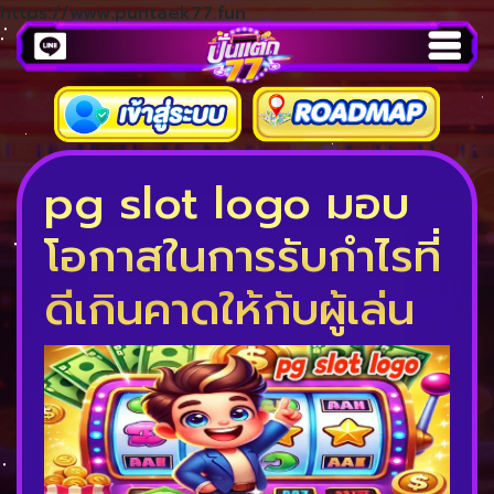
https://www.puntaek77.fun
pg slot logo มอบ
โอกาสในการรับกำไรที่
ดีเกินคาดให้กับผู้เล่น