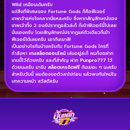
Wild เหมือนเดิมครับ
แต่สิ่งที่พิเศษของ Fortune Gods ก็คือฟีเจอร์
เทพเจ้าแห่งโชคลาภนี่แหละครับ ซึ่งหากสัญลักษณ์ของ
เทพเจ้าทั้ง 2 องค์ปรากฎแล้วล่ะก็ ก็เข้าฟีเจอร์นี้ไปเลย
นั่นเองครับ โดยสัญลักษณ์ปรากฏแค่ตัวเดียวก็เข้า
ฟีเจอร์ได้เลยครับ เอากับเขาสิ!
เป็นอย่างไรกันบ้างครับกับ Fortune Gods ใครที่
กำลังหา
เกมสล็อตออนไลน์
เล่นอยู่ล่ะก็ ผมก็ขอฝาก
เกมนี้ไว้ด้วยครับ และที่สำคัญ ฝาก
Punpro777
ไว้
ด้วยนะครับ มารับ
สล็อตเครดิตฟรี
กันเยอะ ๆ นะครับ
สำหรับวันนี้ ผมต้องขอตัวลาไปก่อน แล้วพบกันใหม่ใน
บทความหน้า สวัสดีครับ