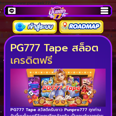
https://www.puntaek77.fun
PG777 Tape สล็อต
เครดิตฟรี
PG777 Tape
สวัสดีครับชาว
Punpro777
ทุกท่าน