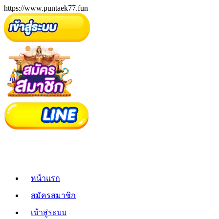
https://www.puntaek77.fun
หน้าแรก
สมัครสมาชิก
เข้าสู่ระบบ