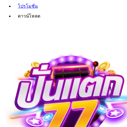
โปรโมชั่น
ดาวน์โหลด