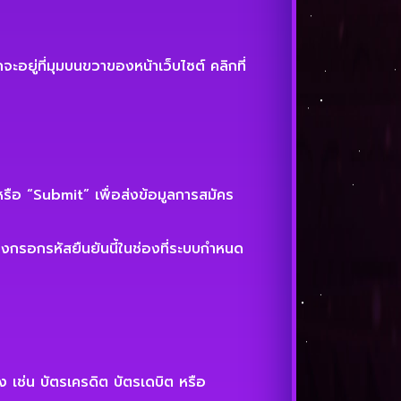
จะอยู่ที่มุมบนขวาของหน้าเว็บไซต์ คลิกที่
รือ “Submit” เพื่อส่งข้อมูลการสมัคร
งกรอกรหัสยืนยันนี้ในช่องที่ระบบกำหนด
 เช่น บัตรเครดิต บัตรเดบิต หรือ