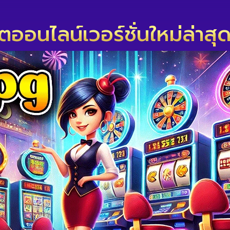
อนไลน์เวอร์ชั่นใหม่ล่าสุ