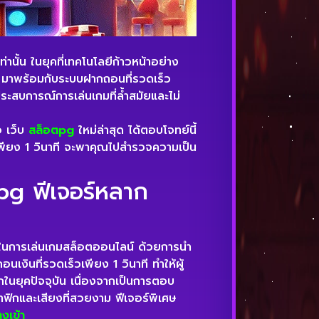
่านั้น ในยุคที่เทคโนโลยีก้าวหน้าอย่าง
ด มาพร้อมกับระบบฝากถอนที่รวดเร็ว
ประสบการณ์การเล่นเกมที่ล้ำสมัยและไม่
อ เว็บ
สล็อตpg
ใหม่ล่าสุด ได้ตอบโจทย์นี้
เพียง 1 วินาที จะพาคุณไปสำรวจความเป็น
ตpg ฟีเจอร์หลาก
ยในการเล่นเกมสล็อตออนไลน์ ด้วยการนำ
เงินที่รวดเร็วเพียง 1 วินาที ทำให้ผู้
กในยุคปัจจุบัน เนื่องจากเป็นการตอบ
ฟิกและเสียงที่สวยงาม ฟีเจอร์พิเศษ
งเข้า