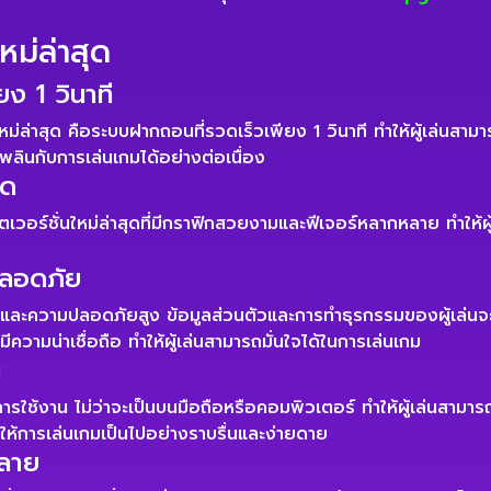
หม่ล่าสุด
ยง 1 วินาที
ใหม่ล่าสุด คือระบบฝากถอนที่รวดเร็วเพียง 1 วินาที ทำให้ผู้เล่น
ลินกับการเล่นเกมได้อย่างต่อเนื่อง
ุด
เวอร์ชั่นใหม่ล่าสุดที่มีกราฟิกสวยงามและฟีเจอร์หลากหลาย ทำให้
ปลอดภัย
ถือและความปลอดภัยสูง ข้อมูลส่วนตัวและการทำธุรกรรมของผู้เล่นจะ
ามน่าเชื่อถือ ทำให้ผู้เล่นสามารถมั่นใจได้ในการเล่นเกม
น
รใช้งาน ไม่ว่าจะเป็นบนมือถือหรือคอมพิวเตอร์ ทำให้ผู้เล่นสามารถเ
ทำให้การเล่นเกมเป็นไปอย่างราบรื่นและง่ายดาย
หลาย