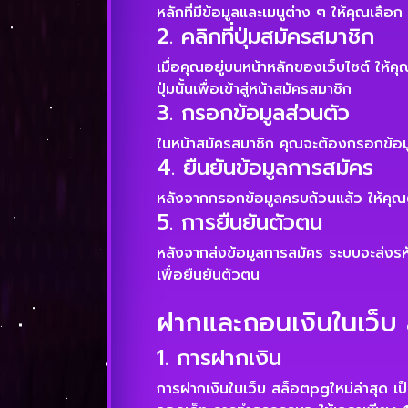
หลักที่มีข้อมูลและเมนูต่าง ๆ ให้คุณเลือก
2. คลิกที่ปุ่มสมัครสมาชิก
เมื่อคุณอยู่บนหน้าหลักของเว็บไซต์ ให้คุ
ปุ่มนั้นเพื่อเข้าสู่หน้าสมัครสมาชิก
3. กรอกข้อมูลส่วนตัว
ในหน้าสมัครสมาชิก คุณจะต้องกรอกข้อ
4. ยืนยันข้อมูลการสมัคร
หลังจากกรอกข้อมูลครบถ้วนแล้ว ให้คุณต
5. การยืนยันตัวตน
หลังจากส่งข้อมูลการสมัคร ระบบจะส่งร
เพื่อยืนยันตัวตน
ฝากและถอนเงินในเว็บ 
1. การฝากเงิน
การฝากเงินในเว็บ สล็อตpgใหม่ล่าสุด เ