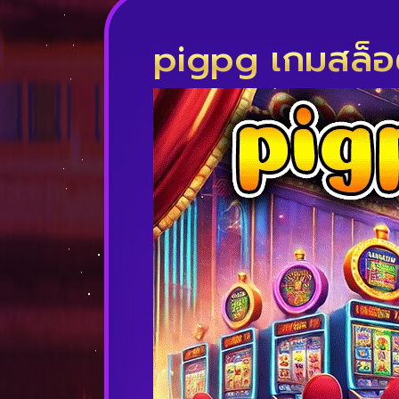
pigpg เกมสล็อตอ