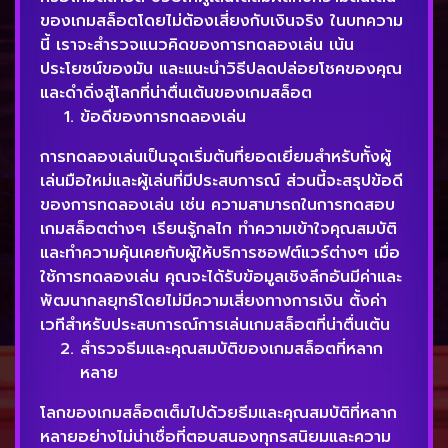
ของเกมสล็อตโดยไม่ต้องเสี่ยงกับเงินจริง ในบทความ
นี้ เราจะสำรวจแนวคิดของการทดลองเล่น เน้น
ประโยชน์ของมัน และแนะนำวิธีปลดปล่อยโชคของคุณ
และดำดิ่งสู่โลกที่น่าตื่นเต้นของเกมสล็อต
ข้อดีของการทดลองเล่น
การทดลองเล่นเป็นจุดเริ่มต้นที่ยอดเยี่ยมสำหรับทั้งผู้
เล่นมือใหม่และผู้เล่นที่มีประสบการณ์ ส่วนนี้จะสรุปข้อดี
ของการทดลองเล่น เช่น ความสามารถในการทดสอบ
เกมสล็อตต่างๆ เรียนรู้กลไก ทำความเข้าใจคุณสมบัติ
และทำความคุ้นเคยกับผู้ให้บริการซอฟต์แวร์ต่างๆ เมื่อ
ใช้การทดลองเล่น คุณจะได้รับข้อมูลเชิงลึกอันมีค่าและ
พัฒนากลยุทธ์โดยไม่มีความเสี่ยงทางการเงิน ตั้งค่า
เวทีสำหรับประสบการณ์การเล่นเกมสล็อตที่น่าตื่นเต้น
สำรวจธีมและคุณสมบัติของเกมสล็อตที่หลาก
หลาย
โลกของเกมสล็อตเต็มไปด้วยธีมและคุณสมบัติที่หลาก
หลายอย่างไม่น่าเชื่อที่ตอบสนองทุกรสนิยมและความ