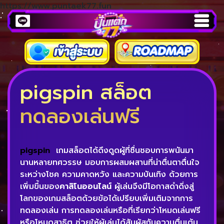
https://www.puntaek77.fun
pigspin สล็อต
ทดลองเล่นฟรี
pigspin
เกมสล็อตได้ดึงดูดผู้ที่ชื่นชอบการพนันมา
นานหลายทศวรรษ มอบการผสมผสานที่น่าตื่นตาตื่นใจ
ระหว่างโชค ความคาดหวัง และความบันเทิง ด้วยการ
เพิ่มขึ้นของ
คาสิโนออนไลน์
ผู้เล่นจึงมีโอกาสดำดิ่งสู่
โลกของเกมสล็อตด้วยข้อได้เปรียบเพิ่มเติมจากการ
ทดลองเล่น การทดลองเล่นหรือที่เรียกว่าโหมดเล่นฟรี
หรือโหมดสาธิต ช่วยให้ผู้เล่นได้สัมผัสกับความตื่นเต้น