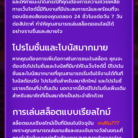
และให้คำแนะนำในกรณีที่คุณต้องการความช่วยเหลือ
ทางเว็บไซต์นี้มีทีมงานที่มีประสบการณ์และพร้อมที่จะ
ตอบข้อสงสัยของคุณตลอด 24 ชั่วโมงต่อวัน 7 วัน
ต่อสัปดาห์ ทำให้คุณสามารถเล่นสล็อตออนไลน์ได้
อย่างราบรื่นและสบายใจ
โปรโมชั่นและโบนัสมากมาย
หากคุณต้องการเพิ่มโอกาสในการชนะในสล็อต คุณจะ
ต้องรับโปรโมชั่นและโบนัสที่มีมาให้ในเว็บไซต์นี้ มีโปรโม
ชั่นและโบนัสมากมายที่คุณสามารถเริ่มต้นใช้งานได้ทันที
โบนัสต้อนรับ โปรโมชั่นสำหรับสมาชิกใหม่ และโปรโมชั่
นรายเดือนที่น่าตื่นเต้น นอกจากนี้ยังมีโปรโมชั่นเพิ่มเติม
สำหรับสมาชิกที่เป็นสมาชิกเป็นประจำอีกด้วย
การเล่นสล็อตแบบเรียลไทม์
สล็อตแบบเรียลไทม์เป็นที่นิยมในปัจจุบัน
คาสิโน777
เพราะคุณสามารถเล่นเกมส์และชนะเงินรางวัลในขณะที่