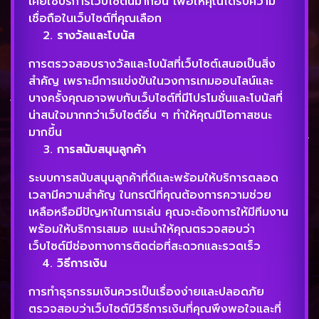
เคยใช้บริการเว็บไซต์นี้มาก่อน เพื่อให้คุณได้รับความ
เชื่อถือในเว็บไซต์ที่คุณเลือก
รางวัลและโบนัส
การตรวจสอบรางวัลและโบนัสที่เว็บไซต์เสนอเป็นสิ่ง
สำคัญ เพราะมีการแข่งขันในวงการเกมออนไลน์และ
บางครั้งคุณอาจพบกับเว็บไซต์ที่มีโปรโมชั่นและโบนัสที่
น่าสนใจมากกว่าเว็บไซต์อื่น ๆ ทำให้คุณมีโอกาสชนะ
มากขึ้น
การสนับสนุนลูกค้า
ระบบการสนับสนุนลูกค้าที่ดีและพร้อมให้บริการตลอด
เวลามีความสำคัญ ในกรณีที่คุณต้องการความช่วย
เหลือหรือมีปัญหาในการเล่น คุณจะต้องการให้มีทีมงาน
พร้อมให้บริการเสมอ แนะนำให้คุณตรวจสอบว่า
เว็บไซต์มีช่องทางการติดต่อที่สะดวกและรวดเร็ว
วิธีการเงิน
การทำธุรกรรมเงินควรเป็นเรื่องง่ายและปลอดภัย
ตรวจสอบว่าเว็บไซต์มีวิธีการเงินที่คุณพึงพอใจและที่