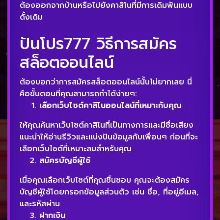
ต้องออกจากบ้านหรือไปยังคาสิโนที่มีการเดิมพันแบบ
ดั้งเดิม
ปันโปร777 วิธีการสมัคร
สล็อตออนไลน์
ต้องบอกว่าการสมัครสล็อตออนไลน์นั้นไม่ยากเลย นี่
คือขั้นตอนที่คุณสามารถทำได้ง่ายๆ:
เลือกเว็บไซต์คาสิโนออนไลน์ที่เหมาะกับคุณ
ให้คุณค้นหาเว็บไซต์คาสิโนที่เป็นทางการและมีชื่อเสียง
แนะนำให้อ่านรีวิวและแบ่งปันข้อมูลกับเพื่อนๆ ก่อนที่จะ
เลือกเว็บไซต์ที่เหมาะสมสำหรับคุณ
สมัครบัญชีผู้ใช้
เมื่อคุณเลือกเว็บไซต์ที่คุณชื่นชอบ คุณจะต้องสมัคร
บัญชีผู้ใช้โดยกรอกข้อมูลส่วนตัว เช่น ชื่อ, ที่อยู่อีเมล,
และรหัสผ่าน
ฝากเงิน