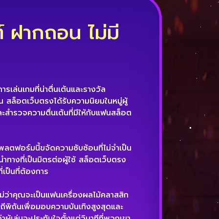
์ ฝากถอน ไม่มี
รเล่นเกมที่น่าตื่นเต้นและรางวัล
 สล็อตเว็บตรงได้รับความนิยมในหมู่ผู้
ละสำรวจความตื่นเต้นที่มีให้กับแฟนสล็อต
ลตฟอร์มนี้ขจัดความซับซ้อนที่ไม่จำเป็น
นำทางที่เป็นมิตรต่อผู้ใช้ สล็อตเว็บตรง
่เป็นที่ต้องการ
่าคุณจะเป็นแฟนเครื่องผลไม้คลาสสิก
ีพิถันเพื่อมอบความบันเทิงสูงสุดและ
าผู้เล่นจะประทับใจตั้งแต่วินาทีที่พวกเขา