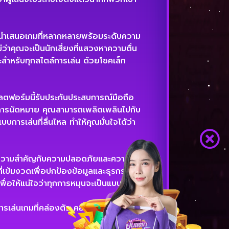
์มนำเสนอเกมที่หลากหลายพร้อมระดับความ
ว่าคุณจะเป็นนักเสี่ยงที่แสวงหาความตื่น
สำหรับทุกสไตล์การเล่น ด้วยโชคเล็ก
พลตฟอร์มนี้รับประกันประสบการณ์มือถือ
อรอการนัดหมาย คุณสามารถเพลิดเพลินไปกับ
การเล่นที่ลื่นไหล ทำให้คุณมั่นใจได้ว่า
ความสำคัญกับความปลอดภัยและความ
่เข้มงวดเพื่อปกป้องข้อมูลและธุรกรรมที่
่อให้แน่ใจว่าทุกการหมุนจะเป็นแบบสุ่ม
เล่นเกมที่คล่องตัว คอลเลกชันเกมที่