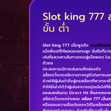
Slot king 777 ส
ขั้น ต่ำ
Slot king 777
เมื่อพูดถึง
เกมสล็อตออ
แจ็คพ็อตที่ให้ผลตอบแทนสูง นั่นคือที่ม
เล่นที่แสวงหาเส้นทางตรงสู่แจ็คพอต ในบท
ตัวยง
ประสบการณ์การเล่นเกมที่คล่องตัว
สล็อตเว็บตรงมีความภาคภูมิใจในการมอบป
ช่วยให้ผู้เล่นดำดิ่งสู่เกมสล็อตที่พวกเข
ทำให้มั่นใจได้ว่าผู้เล่นสามารถมุ่งเน้นไปท
คอลเลกชันเกม Direct Hit ที่หลากหลาย
สล็อตเว็บตรงนำเสนอ
สล็อต 777 เว็บตร
หรือชอบความตื่นเต้นของวิดีโอสล็อตสมั
ศักยภาพในการชนะ ด้วยธีมที่ชวนดื่มด่ำ กรา