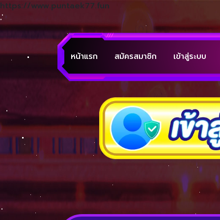
https://www.puntaek77.fun
หน้าแรก
สมัครสมาชิก
เข้าสู่ระบบ