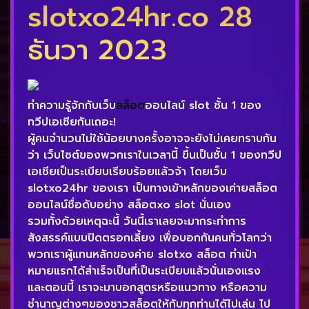
slotxo24hr.co 28
ธันวา 2023
ทำความรู้จักกับเว็บ
สล็อต
ออนไลน์ slot ชั้น 1 ของ
ทวีปเอเชียกันเถอะ!
ผู้คนจำนวนไม่ใช้น้อยบางครั้งอาจจะยังไม่เคยทราบกัน
ว่า เว็บไซต์ของพวกเราในเวลานี้ ขึ้นเป็นชั้น 1 ของทวีป
เอเชียเป็นระเบียบเรียบร้อยแล้วจ้า โดยเว็บ
slotxo24hr ของเรา เป็นทางเข้าหลักของเค่ายสล็อต
ออนไลน์ชื่อดับอย่าง สล็อตxo slot นั่นเอง
รวมทั้งด้วยเหตุฉะนี้ วันนี้เราเลยจะมากระทำการ
สังสรรค์แบบปิดตรอกเลี้ยง เพื่อบอกกันคนทั่วโลกว่า
พวกเราผู้แทนหลักของค่าย slotxo สล็อต ทำเป้า
หมายแรกได้สำเร็จเป็นที่เป็นระเบียบแล้วนั่นเองแรง
และตอนนี้ เราจะมาบอกสูตรหรือแนวทาง หรือความ
ชำนาญต่างๆของชาวสล็อตให้กับทุกท่านได้ไปเล่น ไป