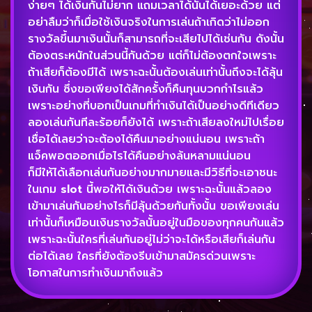
ง่ายๆ ได้เงินกันไม่ยาก แถมเวลาได้นั้นได้เยอะด้วย แต่
อย่าลืมว่าก็เมื่อใช้เงินจริงในการเล่นถ้าเกิดว่าไม่ออก
รางวัลขึ้นมาเงินนั้นก็สามารถที่จะเสียไปได้เช่นกัน ดังนั้น
ต้องตระหนักในส่วนนี้กันด้วย แต่ก็ไม่ต้องตกใจเพราะ
ถ้าเสียก็ต้องมีได้ เพราะฉะนั้นต้องเล่นเท่านั้นถึงจะได้ลุ้น
เงินกัน ซึ่งขอเพียงได้สักครั้งก็คืนทุนบวกกำไรแล้ว
เพราะอย่างที่บอกเป็นเกมที่ทำเงินได้เป็นอย่างดีทีเดียว
ลองเล่นกันทีละร้อยก็ยังได้ เพราะถ้าเสียลงใหม่ไปเรื่อย
เชื่อได้เลยว่าจะต้องได้คืนมาอย่างแน่นอน เพราะถ้า
แจ็คพอตออกเมื่อไรได้คืนอย่างล้นหลามแน่นอน
ก็มีให้ได้เลือกเล่นกันอย่างมากมายและมีวิธีที่จะเอาชนะ
ในเกม
slot
นี้พอให้ได้เงินด้วย เพราะฉะนั้นแล้วลอง
เข้ามาเล่นกันอย่างไรก็มีลุ้นด้วยกันทั้งนั้น ขอเพียงเล่น
เท่านั้นก็เหมือนเงินรางวัลนั้นอยู่ในมือของทุกคนกันแล้ว
เพราะฉะนั้นใครที่เล่นกันอยู่ไม่ว่าจะได้หรือเสียก็เล่นกัน
ต่อได้เลย ใครที่ยังต้องรีบเข้ามาสมัครด่วนเพราะ
โอกาสในการทำเงินมาถึงแล้ว