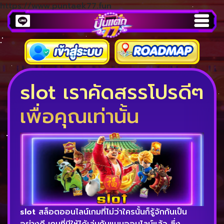
https://www.puntaek77.fun
slot เราคัดสรรโปรดีๆ
เพื่อคุณเท่านั้น
slot
สล็อตออนไลน์เกมที่ไม่ว่าใครนั้นก็รู้จักกันเป็น