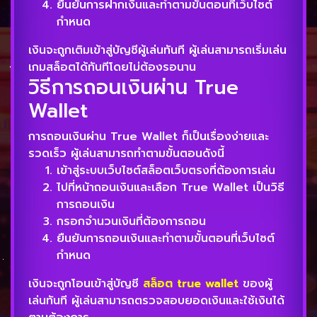
ยืนยันการฝากเงินและทำตามขั้นตอนที่เว็บไซต์
กำหนด
เงินจะถูกเติมเข้าสู่บัญชีผู้เล่นทันที ผู้เล่นสามารถเริ่มเล่น
เกมสล็อตได้ทันทีโดยไม่ต้องรอนาน
วิธีการถอนเงินผ่าน True
Wallet
การถอนเงินผ่าน True Wallet ก็เป็นเรื่องง่ายและ
รวดเร็ว ผู้เล่นสามารถทำตามขั้นตอนดังนี้
เข้าสู่ระบบเว็บไซต์สล็อตเว็บตรงที่ต้องการเล่น
ไปที่หน้าถอนเงินและเลือก True Wallet เป็นวิธี
การถอนเงิน
กรอกจำนวนเงินที่ต้องการถอน
ยืนยันการถอนเงินและทำตามขั้นตอนที่เว็บไซต์
กำหนด
เงินจะถูกโอนเข้าสู่บัญชี
สล็อต true wallet
ของผู้
เล่นทันที ผู้เล่นสามารถตรวจสอบยอดเงินและใช้เงินได้