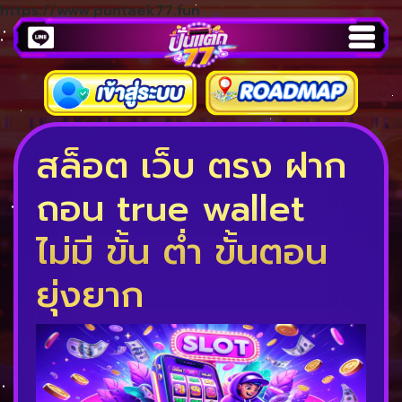
https://www.puntaek77.fun
สล็อต เว็บ ตรง ฝาก
ถอน true wallet
ไม่มี ขั้น ต่ำ ขั้นตอน
ยุ่งยาก