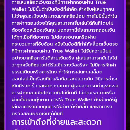
การเล่นสล็อตเว็บตรงที่มีการฝากถอนผ่าน True
Wallet ไม่มีขั้นต่ำเป็นข้อดีที่สำคัญสำหรับผู้เล่นทุกคน
ไม่ว่าคุณจะมีงบประมาณมากหรือน้อย การไม่มีขั้นต่ำใน
การฝากถอนช่วยให้คุณสามารถเริ่มเล่นได้ทันทีโดยไม่
ต้องกังวลเรื่องเงินทุน นอกจากนี้ยังสามารถถอนเงิน
ได้ทุกเมื่อที่ต้องการ ไม่ต้องรอนานหรือผ่าน
กระบวนการที่ซับซ้อน หนึ่งในข้อดีที่ทำให้สล็อตเว็บตรง
ที่มีการฝากถอนผ่าน True Wallet ได้รับความนิยม
อย่างมากคือการันตีจ่ายเงินจริง ผู้เล่นสามารถมั่นใจได้
ว่าทุกครั้งที่ชนะจะได้รับเงินรางวัลจริงๆ ไม่มีการหักค่า
ธรรมเนียมหรือการโกง ทำให้การเล่นเกมสล็อต
ออนไลน์เป็นเรื่องที่น่าเชื่อถือและปลอดภัย วิธีการชำระ
เงินที่รวดเร็วและสะดวกสบาย ผู้เล่นสามารถทำธุรกรรม
การฝากถอนเงินได้ภายในไม่กี่นาที ไม่ต้องรอนานหรือ
ผ่านขั้นตอนยุ่งยาก การใช้ True Wallet ยังช่วยให้ผู้
เล่นสามารถควบคุมการใช้จ่ายได้ง่ายขึ้น และสามารถ
ตรวจสอบยอดเงินได้ทันที
การเข้าถึงที่ง่ายและสะดวก