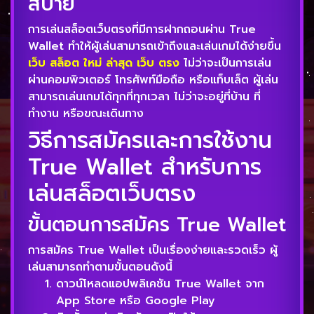
สบาย
การเล่นสล็อตเว็บตรงที่มีการฝากถอนผ่าน True
Wallet ทำให้ผู้เล่นสามารถเข้าถึงและเล่นเกมได้ง่ายขึ้น
เว็บ สล็อต ใหม่ ล่าสุด เว็บ ตรง
ไม่ว่าจะเป็นการเล่น
ผ่านคอมพิวเตอร์ โทรศัพท์มือถือ หรือแท็บเล็ต ผู้เล่น
สามารถเล่นเกมได้ทุกที่ทุกเวลา ไม่ว่าจะอยู่ที่บ้าน ที่
ทำงาน หรือขณะเดินทาง
วิธีการสมัครและการใช้งาน
True Wallet สำหรับการ
เล่นสล็อตเว็บตรง
ขั้นตอนการสมัคร True Wallet
การสมัคร True Wallet เป็นเรื่องง่ายและรวดเร็ว ผู้
เล่นสามารถทำตามขั้นตอนดังนี้
ดาวน์โหลดแอปพลิเคชัน True Wallet จาก
App Store หรือ Google Play