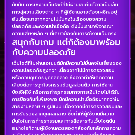
กับมัน การใช้งานเว็บไซต์ที่ไม่ผ่านเอเย่นต์อาจเป็นเส้น
ทางสู่ความเสี่ยงต่าง ๆ ที่ผู้ใช้งานอาจต้องเผชิญอยู่
อันเนื่องมาจากความไม่มั่นคงในเรื่องของความ
ปลอดภัยและความน่าเชื่อถือ ดังนั้นเรามาพิจารณา
ความเสี่ยงหลัก ๆ ที่เกี่ยวข้องกับการใช้งานเว็บตรง
สนุกกับเกม แต่ก็ต้องมาพร้อม
กับความปลอดภัย
เว็บไซต์ที่ไม่ผ่านเอเย่นต์มักมีความไม่มั่นคงในเรื่องของ
ความปลอดภัยสูงกว่า เนื่องจากไม่มีการตรวจสอบ
หรือควบคุมโดยบุคคลกลาง ซึ่งอาจทำให้เกิดความ
เสี่ยงต่อการถูกโจรกรรมข้อมูลส่วนตัว การใช้งาน
บัญชีผู้ใช้ หรือการทำธุรกรรมทางการเงินโดยไม่ได้รับ
การป้องกันที่เพียงพอ มักมีความน่าเชื่อถือมากกว่าใน
สายงานหลาย ๆ รูปแบบ เนื่องจากมีการตรวจสอบและ
การรับรองจากบุคคลกลาง ซึ่งทำให้ผู้ใช้งานมีความ
มั่นใจในการทำธุรกรรมและการสื่อสารกับเว็บไซต์นั้น
อย่างไรก็ตามผู้ใช้งานควรสอดคล้องกับหลักการความ