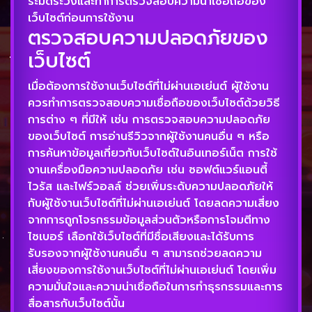
ระมัดระวังและทำการตรวจสอบความน่าเชื่อถือของ
เว็บไซต์ก่อนการใช้งาน
ตรวจสอบความปลอดภัยของ
เว็บไซต์
เมื่อต้องการใช้งานเว็บไซต์ที่ไม่ผ่านเอเย่นต์ ผู้ใช้งาน
ควรทำการตรวจสอบความเชื่อถือของเว็บไซต์ด้วยวิธี
การต่าง ๆ ที่มีให้ เช่น การตรวจสอบความปลอดภัย
ของเว็บไซต์ การอ่านรีวิวจากผู้ใช้งานคนอื่น ๆ หรือ
การค้นหาข้อมูลเกี่ยวกับเว็บไซต์ในอินเทอร์เน็ต การใช้
งานเครื่องมือความปลอดภัย เช่น ซอฟต์แวร์แอนตี้
ไวรัส และไฟร์วอลล์ ช่วยเพิ่มระดับความปลอดภัยให้
กับผู้ใช้งานเว็บไซต์ที่ไม่ผ่านเอเย่นต์ โดยลดความเสี่ยง
จากการถูกโจรกรรมข้อมูลส่วนตัวหรือการโจมตีทาง
ไซเบอร์ เลือกใช้เว็บไซต์ที่มีชื่อเสียงและได้รับการ
รับรองจากผู้ใช้งานคนอื่น ๆ สามารถช่วยลดความ
เสี่ยงของการใช้งานเว็บไซต์ที่ไม่ผ่านเอเย่นต์ โดยเพิ่ม
ความมั่นใจและความน่าเชื่อถือในการทำธุรกรรมและการ
สื่อสารกับเว็บไซต์นั้น