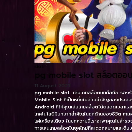
slot
pg mobile slot สล็อตออนไล
11 August 2023
pg mobile slot เล่นเกมสล็อตบนมือถือ รองร
Mobile Slot ที่เป็นหนึ่งในส่วนสำคัญของประสบก
Android ที่ให้คุณเล่นเกมสล็อตได้ตลอดเวลาแล
เทคโนโลยีมีบทบาทสำคัญในทุกด้านของชีวิต เกมคาส
แค่เครื่องเดียว ในบทความนี้เราจะพาคุณไปสำรว
การเล่นเกมสล็อตในยุคใหม่ที่สะดวกสบายและตื่น