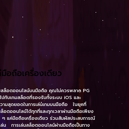
ือถือเครื่องเดียว
กมสล็อตออนไลน์บนมือถือ คุณไม่ควรพลาด PG
ไปกับเกมสล็อตที่รองรับทั้งระบบ iOS และ
ความสุดยอดในการเล่นเกมบนมือถือ ในยุคที่
สล็อตออนไลน์ได้ทุกที่และทุกเวลาผ่านมือถือเพียง
ๆ แค่มือถือเครื่องเดียว ร่วมสัมผัสประสบการณ์
เล่น การเล่นสล็อตออนไลน์ผ่านมือถือเป็นทาง