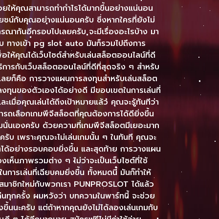
่วยให้คุณสามารถทำกำไรได้มากขึ้นอย่างแน่นอน
ชน์กับคุณอย่างแน่นอนครับ ซึ่งหากใครที่ยังไม่
รณากันอีกรอบไปเลยครับ จะมีเรื่องอะไรบ้าง มา
ับ ทางเข้า pg slot auto มันก็รวมไปถึงการ
่อให้คุณได้เว็บไซต์สำหรับเล่นสล็อตออนไลน์ที่ดี
ริการกับเว็บสล็อตออนไลน์ที่ดีที่สุดจริง ๆ สำหรับ
ึ่งเลยก็คือ การวางแผนการลงทุนสำหรับเล่นสล็อต
นลงทุนของตัวเองได้อย่างดี มีขอบเขตในการเล่นที่
มื่อคุณเล่นได้ถึงเป้าหมายแล้ว คุณจะรู้ทันทีว่า
ลือกเกมพีจีสล็อตที่คุณต้องการได้ดียิ่งขึ้น
เกมนั่นเองครับ ด้วยความที่เกมพีจีสล็อตมีเยอะมาก
รับ เพราะคุณจะไม่เล่นเกมนั้น ๆ ในทันที คุณจะ
อตได้อย่างรอบคอบยิ่งขึ้น และสุดท้าย การวางแผน
็นภาพรวมต่าง ๆ ไม่ว่าจะเป็นเว็บไซต์ที่ใช้
เล่นที่เฉียบคมยิ่งขึ้น ทั้งหมดนี้ มันก็ทำให้
มัครสมาชิกใหม่กับพวกเรา PUNPROSLOT ได้แล้ว
่นทุกครั้ง ผมหวังว่า บทความในพาร์ทนี้ จะช่วย
นนะครับ แต่ถ้าหากคุณยังไม่ได้ลองเล่นเกมกับ