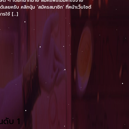
ษดี ๆ ได้อีกมากมาย สมัครฟรีไม่มีค่าใช้จ่าย
ลยครับ คลิกปุ่ม ‘สมัครสมาชิก’ ที่หน้าเว็บไซต์
ารใช้ […]
นดับ 1