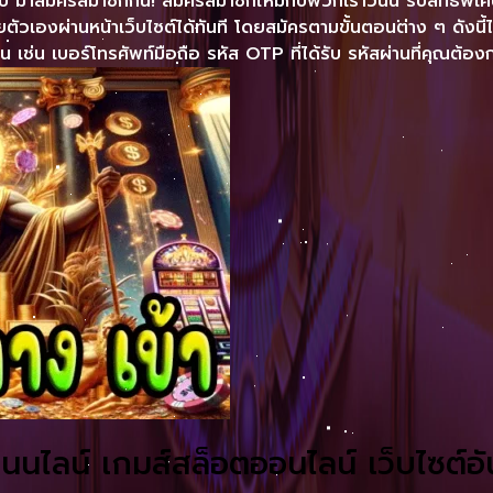
บ มาสมัครสมาชิกกัน! สมัครสมาชิกใหม่กับพวกเราวันนี้ รับสิทธิพิเศ
เองผ่านหน้าเว็บไซต์ได้ทันที โดยสมัครตามขั้นตอนต่าง ๆ ดังนี้ได้เ
ช่น เบอร์โทรศัพท์มือถือ รหัส OTP ที่ได้รับ รหัสผ่านที่คุณต้องก
นนไลน์ เกมส์สล็อตออนไลน์ เว็บไซต์อั