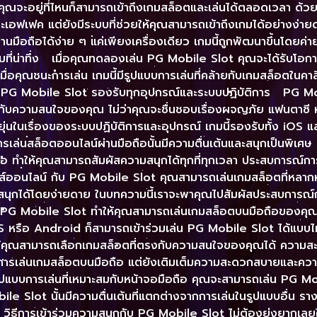
าคุณจะอยู่ที่ไหนก็สามารถเข้าถึงเกมสล็อตและเล่นได้ตลอดเวลา ด้วย
ละเอฟเฟค แต่ยังมีระบบที่ช่วยให้คุณสามารถเข้าถึงเกมได้อย่าง
่านมือถือได้ง่าย ๆ แค่เพียงเครื่องเดียว เกมนี้ถูกพัฒนาขึ้นโดยค่า
่น่าทึ่ง เมื่อคุณทดลองเล่น PG Mobile Slot คุณจะได้รับโอกา
้เมื่อคุณชนะการเล่น เกมนี้มีรูปแบบการเล่นที่คล้ายกับเกมสล็อตในค
 PG Mobile Slot รองรับทุกอุปกรณ์และระบบปฏิบัติการ PG M
่ตรงกับความสนใจของคุณ ไม่ว่าคุณจะชื่นชอบเรื่องผจญภัย แฟนตา
ุ่นในเรื่องของระบบปฏิบัติการและอุปกรณ์ เกมนี้รองรับทั้ง iOS 
การเล่นสล็อตออนไลน์ผ่านมือถือนั้นมีความตื่นเต้นและสนุกเป็นพิเ
อ ทำให้คุณสามารถสัมผัสความสนุกได้ทุกที่ทุกเวลา ประสบการณ์ก
มส์ออนไลน์ กับ PG Mobile Slot คุณสามารถเล่นเกมสล็อตที่หลากหลาย
มสนุกได้โดยง่ายดาย ในบทความนี้เราจะพาคุณไปสัมผัสประสบการณ
PG Mobile Slot ทำให้คุณสามารถเล่นเกมสล็อตบนมือถือของคุณได้
iOS หรือ Android ก็สามารถเข้าร่วมเล่น PG Mobile Slot ได้แบบไ
ให้คุณสามารถเลือกเกมสล็อตที่ตรงกับความสนใจของคุณได้ ความส
ารเล่นเกมสล็อตบนมือถือ แต่ยังเติมเต็มความสะดวกสบายและความตื
แบบการเล่นที่เหมาะสมกับหน้าจอมือถือ คุณจะสามารถเล่น PG Mobi
lot นั้นมีความตื่นเต้นที่แตกต่างจากการเล่นในรูปแบบอื่น รางวั
มาก วิธีการเข้าร่วมความสนุกกับ PG Mobile Slot ไม่ต้องยุ่งยากเ