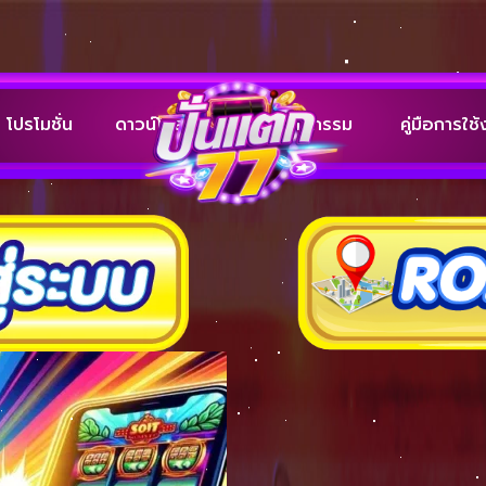
โปรโมชั่น
ดาวน์โหลด
กิจกรรม
คู่มือการใช