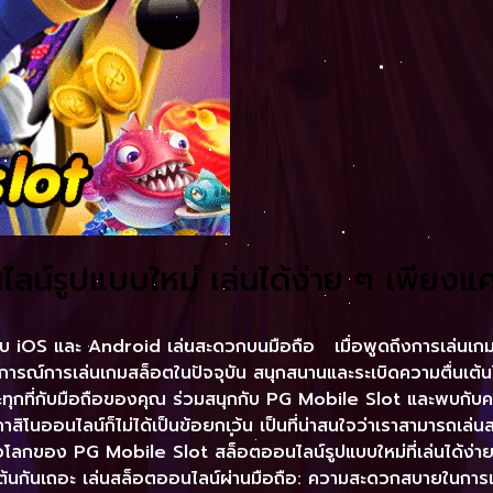
น์รูปแบบใหม่ เล่นได้ง่าย ๆ เพียงแค่ม
ับ iOS และ Android เล่นสะดวกบนมือถือ เมื่อพูดถึงการเล่นเ
ารณ์การเล่นเกมสล็อตในปัจจุบัน สนุกสนานและระเบิดความตื่นเต้น
ะทุกที่กับมือถือของคุณ ร่วมสนุกกับ PG Mobile Slot และพบกับ
ิโนออนไลน์ก็ไม่ได้เป็นข้อยกเว้น เป็นที่น่าสนใจว่าเราสามารถเล่น
จโลกของ PG Mobile Slot สล็อตออนไลน์รูปแบบใหม่ที่เล่นได้ง่าย 
เต้นกันเถอะ เล่นสล็อตออนไลน์ผ่านมือถือ: ความสะดวกสบายในการ