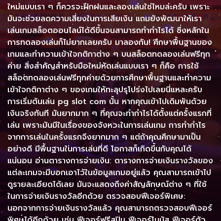
ใหม่แบบเรา ๆ ก็ควรจะฝึกฝนและลองเล่นใช่ไหมล่ะครับ เพราะ
มันจะช่วยลดความเสี่ยงในการเสียเงิน แถมยังพัฒนาให้เรา
เล่นเกมสล็อตออนไลน์ได้ดีขึ้นจนสามารถทำกำไรได้ ซึ่งหลักใน
การทดลองเล่นก็ไม่ยากเลยครับ มาลองกัน! ศึกษาพื้นฐานของ
เกมและทำความเข้าใจกติกาต่าง ๆ บนสล็อตทดลองเล่นฟรีทุก
ค่าย สิ่งสำคัญสำหรับมือใหม่หัดเล่นแบบเรา ๆ ก็คือ การใช้
สล็อตทดลองเล่นฟรีทุกค่ายด้วยการศึกษาพื้นฐานและทำความ
เข้าใจกติกาต่าง ๆ ของเกมให้ทะลุปรุโปร่งไปเลยนี่แหละครับ
การเริ่มต้นเล่น pg slot com นั้น หากคุณเข้าไปเดิมพันด้วย
เงินจริงทันที มันยากมาก ๆ ที่คุณจะทำกำไรได้ตั้งแต่ครั้งแรกที่
เล่น เพราะมันมีในเรื่องของจังหวะในการเล่นเกม การทำกำไร
จากการเล่นในครั้งแรกจึงยากมาก ๆ แต่ถ้าคุณศึกษามาเป็น
อย่างดี มีพื้นฐานในการเล่นที่ดี โอกาสก็เกิดขึ้นกับคุณได้
แน่นอน อ่านตารางการจ่ายเงิน: ตารางการจ่ายเงินรางวัลของ
แต่ละเกมจะมีบอกเอาไว้ในข้อมูลเกมอยู่แล้ว คุณสามารถเข้าไป
ดูรายละเอียดได้เลย มันจะแสดงถึงค่าสัญลักษณ์ต่าง ๆ ที่ใช้
ในการจ่ายเงินรางวัลอีกด้วย ตรวจสอบฟีเจอร์พิเศษ:
นอกจากการจ่ายเงินรางวัลแล้ว คุณสามารถตรวจสอบฟีเจอร์
พิศษได้อีกด้วย เช่น ฟีเจอร์ฟรีสปิน ฟีเจอร์โบนัส ฟีเจอร์ตัว