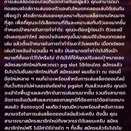
การเล่นสล็อตออนไลน์ที่แตกต่างกันอยู่แล้ว คุณสามารถมา
ทดสอบสไตล์การเล่นของตัวเองในโหมดทดลองเล่นได้เช่นกัน
เพื่อดูว่า สไตล์การเล่นของคุณเหมาะกับเกมสล็อตเกมไหนมาก
ที่สุด เพื่อที่คุณจะได้เลือกเกมที่ดีและเหมาะสมกับตัวเองมากขึ้น
กำหนดเป้าหมายในการทำกำไร: คุณจะต้องรู้ก่อนว่า ตัวเองมี
เงินลงทุนเท่าไหร่ ลองนำเงินลงทุนนั้นมาสมมติในโหมดทดลอง
เล่น แล้วตั้งเป้าหมายในการทำกำไรเอาไว้เลยครับ เมื่อทดลอง
เล่นด้วยเงินจำนวนนั้น ๆ แล้ว มันสามารถทำกำไรไปถึงเป้า
หมายที่ตั้งเอาไว้ได้หรือไม่ ถ้าไม่ได้ก็ให้คุณปรับลดเป้าหมายลง
สมัครสมาชิกใหม่กับพวกเรา pg slot ได้ก่อนใคร สมัครแล้ว
รับโปรโมชั่นสมาชิกใหม่ทันที สมัครเลย! ผมเชื่อว่า ณ ตอนนี้
มือใหม่หลาย ๆ คนก็น่าจะพร้อมสำหรับการเล่นสล็อตออนไลน์
กับเว็บตรงไม่ผ่านเอเย่นต์อย่าง pgslot กันแล้วนะครับ คุณน่า
จะเข้าใจพื้นฐานและกติกาในการเล่นเกมมากขึ้น รวมถึงสามารถ
จัดการเงินเดิมพันและทดลองกลยุทธ์ที่ต้องการได้อย่างเหมาะ
สมแล้ว ซึ่งตรงจุดนี้ ผมถือว่าคุณมีความพร้อมสำหรับการลง
สนามจริงในการเล่นสล็อตออนไลน์แล้วล่ะครับ ดังนั้น คุณ
สามารถมาสมัครสมาชิกใหม่กับพวกเราได้เลยนะครับ สมัคร
สมาชิกใหม่ฟรี ไม่มีค่าใช้จ่ายใด ๆ ทั้งสิ้น สมัครแล้วรับโปรโม