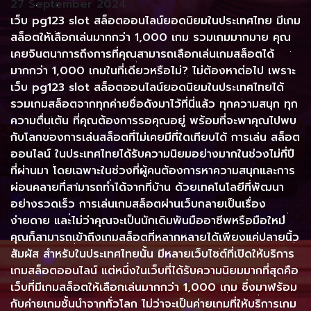
27 September 2024
เว็บ pg123 slot สล็อตออนไลน์ยอดนิยมในประเทศไทย มีเกม
สล็อตให้เลือกเล่นมากกว่า 1,000 เกม รวมเกมมากมาย คุณ
เคยจินตนาการถึงการที่คุณสามารถเลือกเล่นเกมสล็อตได้
มากกว่า 1,000 เกมในที่เดียวหรือไม่? ไม่ต้องหาต่อไป เพราะ
เว็บ pg123 slot สล็อตออนไลน์ยอดนิยมในประเทศไทยได้
รวมเกมสล็อตจากทุกค่ายชื่อดังมาไว้ที่นี่แล้ว ทุกความสนุก ทุก
ความตื่นเต้น ที่คุณต้องการรอคุณอยู่ พร้อมที่จะพาคุณไปพบ
กับโลกของการเล่นสล็อตที่ไม่เคยมีที่ใดเทียบได้ การเล่น สล็อต
ออนไลน์ ในประเทศไทยได้รับความนิยมอย่างมากในช่วงไม่กี่ปี
ที่ผ่านมา โดยเฉพาะในช่วงที่ผู้คนต้องการหาความสนุกและการ
ผ่อนคลายที่สามารถทำได้จากที่บ้าน ด้วยเทคโนโลยีที่พัฒนา
อย่างรวดเร็ว การเล่นเกมสล็อตผ่านเว็บกลายเป็นเรื่อง
ง่ายดาย และไม่ว่าคุณจะเป็นนักเดิมพันมืออาชีพหรือมือใหม่
คุณก็สามารถเข้าถึงเกมสล็อตที่หลากหลายได้เพียงแค่ปลายนิ้ว
สัมผัส สำหรับในประเทศไทยนั้น มีหลายเว็บไซต์ที่เปิดให้บริการ
เกมสล็อตออนไลน์ แต่หนึ่งในเว็บที่ได้รับความนิยมมากที่สุดคือ
เว็บที่มีเกมสล็อตให้เลือกเล่นมากกว่า 1,000 เกม ซึ่งมาพร้อม
กับค่ายเกมชั้นนำจากทั่วโลก ไม่ว่าจะเป็นค่ายเกมที่ให้บริการเกม