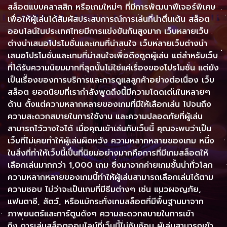
สล็อตแบบคลาสสิก หรือเกมใหม่ๆ ที่มีการพัฒนาฟีเจอร์พิเศษ
เพื่อให้ผู้เล่นได้สัมผัสประสบการณ์การเล่นที่น่าตื่นเต้น สล็อต
ออนไลน์ในประเทศไทยมีการแข่งขันกันสูงมาก เว็บหลายเว็บ
ต่างนำเสนอโปรโมชั่นและเกมที่น่าสนใจ เว็บหลายเว็บต่างนำ
เสนอโปรโมชั่นและเกมที่น่าสนใจเพื่อดึงดูดผู้เล่น แต่สำหรับเว็บ
ที่ได้รับความนิยมมากที่สุดนั้นไม่ใช่แค่เรื่องของโปรโมชั่น แต่ยัง
เป็นเรื่องของการบริการและการดูแลลูกค้าอย่างต่อเนื่อง เว็บ
สล็อต ยอดนิยมที่เรากำลังพูดถึงนี้มีความโดดเด่นในหลายๆ
ด้าน ตั้งแต่ความหลากหลายของเกมที่มีให้เลือกเล่น ไปจนถึง
ความสะดวกสบายในการใช้งาน และความปลอดภัยที่ผู้เล่น
สามารถไว้วางใจได้ เมื่อคุณเข้าเล่นกับเว็บนี้ คุณจะพบว่าเป็น
เว็บที่ไม่เคยทำให้ผู้เล่นผิดหวัง ความหลากหลายของเกม หนึ่ง
ในสิ่งที่ทำให้เว็บนี้เป็นที่นิยมอย่างมากคือการที่มีเกมสล็อตให้
เลือกเล่นมากกว่า 1,000 เกม ซึ่งมาจากค่ายเกมชั้นนำทั่วโลก
ความหลากหลายของเกมนี้ทำให้ผู้เล่นสามารถเลือกเล่นได้ตาม
ความชอบ ไม่ว่าจะเป็นเกมที่มีธีมต่างๆ เช่น แนวผจญภัย,
แฟนตาซี, สัตว์, หรือแม้กระทั่งเกมสล็อตที่มีพื้นฐานมาจาก
ภาพยนตร์และการ์ตูนดังๆ ความสะดวกสบายในการเข้า
ถึง การเล่นสล็อตออนไลน์ที่เว็บนี้ไม่ซับซ้อน ผู้เล่นสามารถเข้า