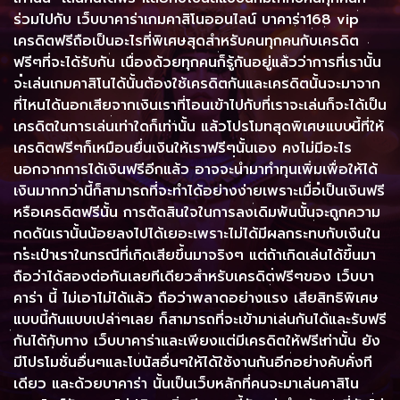
ร่วมไปกับ เว็บบาคาร่าเกมคาสิโนออนไลน์ บาคาร่า168 vip
เครดิตฟรีถือเป็นอะไรที่พิเศษสุดสำหรับคนทุกคนกับเครดิต
ฟรีๆที่จะได้รับกัน เนื่องด้วยทุกคนก็รู้กันอยู่แล้วว่าการที่เรานั้น
จะเล่นเกมคาสิโนได้นั้นต้องใช้เครดิตกันและเครดิตนั้นจะมาจาก
ที่ไหนได้นอกเสียจากเงินเราที่โอนเข้าไปกับที่เราจะเล่นก็จะได้เป็น
เครดิตในการเล่นเท่าใดก็เท่านั้น แล้วโปรโมทสุดพิเศษแบบนี้ที่ให้
เครดิตฟรีๆก็เหมือนยื่นเงินให้เราฟรีๆนั้นเอง คงไม่มีอะไร
นอกจากการได้เงินฟรีอีกแล้ว อาจจะนำมาทำทุนเพิ่มเพื่อให้ได้
เงินมากกว่านี้ก็สามารถที่จะทำได้อย่างง่ายเพราะเมื่อเป็นเงินฟรี
หรือเครดิตฟรีนั้น การตัดสินใจในการลงเดิมพันนั้นจะถูกความ
กดดันเรานั้นน้อยลงไปได้เยอะเพราะไม่ได้มีผลกระทบกับเงินใน
กระเป๋าเราในกรณีที่เกิดเสียขึ้นมาจริงๆ แต่ถ้าเกิดเล่นได้ขึ้นมา
ถือว่าได้สองต่อกันเลยทีเดียวสำหรับเครดิตฟรีๆของ เว็บบา
คาร่า นี้ ไม่เอาไม่ได้แล้ว ถือว่าพลาดอย่างแรง เสียสิทธิพิเศษ
แบบนี้กันแบบเปล่าๆเลย ก็สามารถที่จะเข้ามาเล่นกันได้และรับฟรี
กันได้กับทาง เว็บบาคาร่าและเพียงแต่มีเครดิตให้ฟรีเท่านั้น ยัง
มีโปรโมชั่นอื่นๆและโบนัสอื่นๆให้ได้ใช้งานกันอีกอย่างคับคั่งที
เดียว และด้วยบาคาร่า นั้นเป็นเว็บหลักที่คนจะมาเล่นคาสิโน