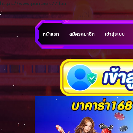
https://www.puntaek77.fun
หน้าแรก
สมัครสมาชิก
เข้าสู่ระบบ