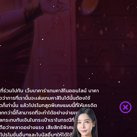
กคนที่ร่วมไปกับ เว็บบาคาร่าเกมคาสิโนออนไลน์ บาคา
่าการที่เรานั้นจะเล่นเกมคาสิโนได้นั้นต้องใช้
ก็เท่านั้น แล้วโปรโมทสุดพิเศษแบบนี้ที่ให้เครดิต
กกว่านี้ก็สามารถที่จะทำได้อย่างง่ายเพราะเมื่อ
กระทบกับเงินในกระเป๋าเราในกรณีที่เกิดเสียขึ้น
ว ถือว่าพลาดอย่างแรง เสียสิทธิพิเศษแบบนี้กัน
โปรโมชั่นอื่นๆและโบนัสอื่นๆให้ได้ใช้งานกันอีก