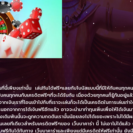
นที่นี้เพียงเท่านั้น เล่นกันได้ฟรีๆเลยกับโบนัสแบบนี้ที่มีให้กับคนทุ
นทุกคนกับเครดิตฟรีๆที่จะได้รับกัน เนื่องด้วยทุกคนก็รู้กันอยู่แล้วว
เงินเราที่โอนเข้าไปกับที่เราจะเล่นก็จะได้เป็นเครดิตในการเล่นเท่าใด
ไรนอกจากการได้เงินฟรีอีกแล้ว อาจจะนำมาทำทุนเพิ่มเพื่อให้ได้เงินมา
งเดิมพันนั้นจะถูกความกดดันเรานั้นน้อยลงไปได้เยอะเพราะไม่ได้มีผล
กันเลยทีเดียวสำหรับเครดิตฟรีๆของ เว็บบาคาร่า นี้ ไม่เอาไม่ได้แล้
ฟรีกันได้กับทาง เว็บบาคาร่าและเพียงแต่มีเครดิตให้ฟรีเท่านั้น ยังมี