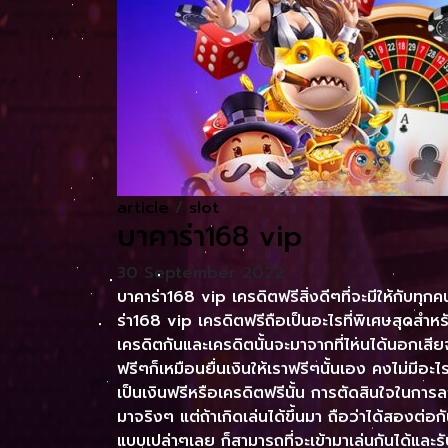
article
/
slot
บาคาร่า168 vip
30 September 2022
บาคาร่า168 vip เครดิตฟรีสิ่งดีๆที่จะมีให้กับทุกค
ร่า168 vip เครดิตฟรีถือเป็นอะไรที่พิเศษสุดสำหรับค
เครดิตกันและเครดิตนั้นจะมาจากที่ไหนได้นอกเสียจาก
ฟรีๆก็เหมือนยื่นเงินให้เราฟรีๆนั้นเอง คงไม่มีอะ
เป็นเงินฟรีหรือเครดิตฟรีนั้น การตัดสินใจในการล
มาจริงๆ แต่ถ้าเกิดเล่นได้ขึ้นมา ถือว่าได้สองต่อ
แบบเปล่าๆเลย ก็สามารถที่จะเข้ามาเล่นกันได้และรับ