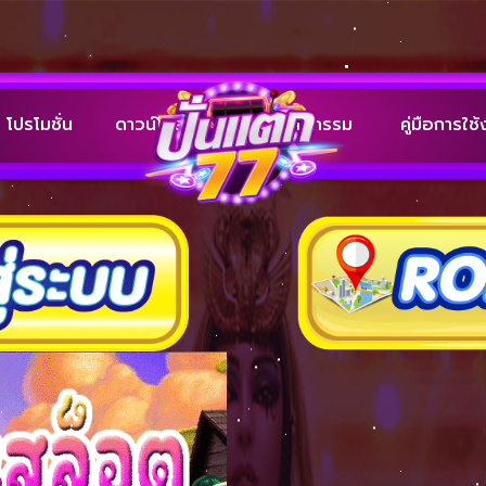
โปรโมชั่น
ดาวน์โหลด
กิจกรรม
คู่มือการใช