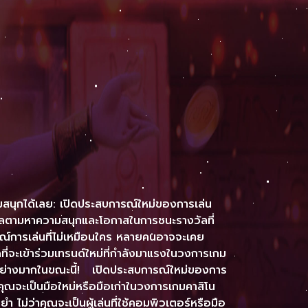
่วมสนุกได้เลย: เปิดประสบการณ์ใหม่ของการเล่น
ลงใหลตามหาความสนุกและโอกาสในการชนะรางวัลที่
รณ์การเล่นที่ไม่เหมือนใคร หลายคนอาจจะเคย
ที่จะเข้าร่วมเทรนด์ใหม่ที่กำลังมาแรงในวงการเกม
นิยมอย่างมากในขณะนี้! เปิดประสบการณ์ใหม่ของการ
คุณจะเป็นมือใหม่หรือมือเก่าในวงการเกมคาสิโน
ม่ว่าคุณจะเป็นผู้เล่นที่ใช้คอมพิวเตอร์หรือมือ