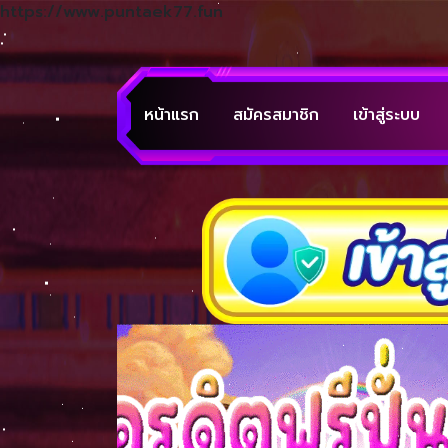
https://www.puntaek77.fun
หน้าแรก
สมัครสมาชิก
เข้าสู่ระบบ