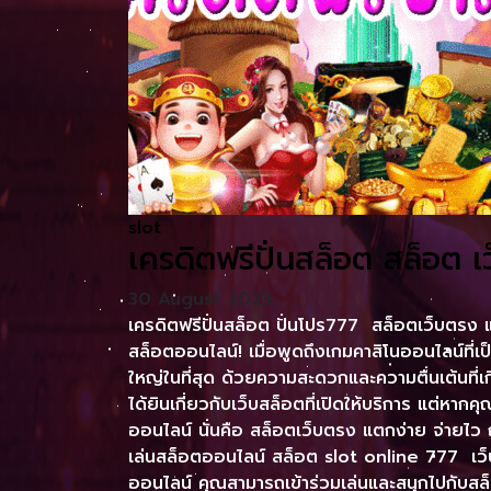
slot
เครดิตฟรีปั่นสล็อต สล็อต เว
30 August 2023
เครดิตฟรีปั่นสล็อต ปั่นโปร777 สล็อตเว็บตรง แต
สล็อตออนไลน์! เมื่อพูดถึงเกมคาสิโนออนไลน์ที่
ใหญ่ในที่สุด ด้วยความสะดวกและความตื่นเต้นที
ได้ยินเกี่ยวกับเว็บสล็อตที่เปิดให้บริการ แต่หา
ออนไลน์ นั่นคือ สล็อตเว็บตรง แตกง่าย จ่ายไว ถ
เล่นสล็อตออนไลน์ สล็อต slot online 777 เว็บตร
ออนไลน์ คุณสามารถเข้าร่วมเล่นและสนุกไปกับสล็อ