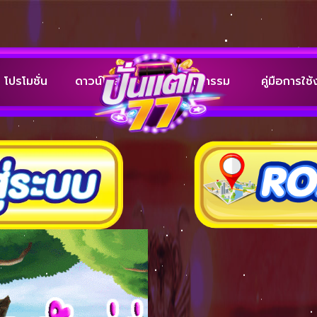
โปรโมชั่น
ดาวน์โหลด
กิจกรรม
คู่มือการใช