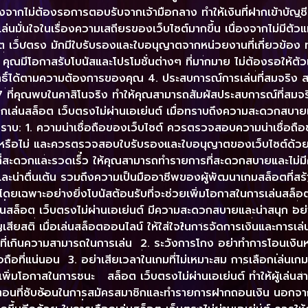
ากไม่ต้องรอการตอบรับจากเจ้ามือกลาง ทำให้เงินที่ฝากเข้าบัญชีส
ผู้เล่นมั่นใจในเรื่องความเสถียรของเว็บไซต์มากขึ้น เนื่องจากไม่มีต
อต เว็บตรง มักมีใบรับรองและใบอนุญาตจากหน่วยงานที่เกี่ยวข้อง ทำให
ตรง คุณมีโอกาสรับโบนัสและโปรโมชั่นต่างๆ ที่มากมาย ไม่ต้องรอให
้สิทธิ์ได้ตามความต้องการของคุณ 4. ประสบการณ์การเล่นที่สมจริง 
ที่คุณพบในคาสิโนจริง ทำให้คุณสามารถสัมผัสประสบการณ์ที่สมจริ
เลือกเล่นสล็อต เว็บตรงไม่ผ่านเอเย่นต์ เมื่อทราบถึงความสะดวกสบ
ทราบ: 1. ความน่าเชื่อถือของเว็บไซต์ ควรตรวจสอบความน่าเชื่อถือ
นคนอื่นหรือไม่ และควรตรวจสอบใบรับรองและใบอนุญาตของเว็บไซต์ด
ที่สะดวกและรวดเร็ว ให้คุณสามารถทำรายการที่สะดวกสบายและไม่
และน่าตื่นเต้น รวมถึงความเป็นมืออาชีพของผู้พัฒนาเกมสล็อตที่สร
ล่น โดยเฉพาะอย่างยิ่งโบนัสต้อนรับที่จะช่วยเพิ่มโอกาสในการเล่นส
่นสล็อต เว็บตรงไม่ผ่านเอเย่นต์ มีความสะดวกสบายและน่าสนุก อย่างไ
สียสติ เมื่อเล่นสล็อตออนไลน์ ให้ใส่ใจในการจัดการเงินและการเล่น
สี่ยงที่เกินความสามารถในการเล่น 2. ระวังการโกง อย่าทำการโอนเงิน
ื่อถือที่แน่นอน 3. อย่าเสียเวลาในเกมที่ไม่เหมาะสม การเลือกเล่น
อเพิ่มโอกาสในการชนะ สล็อต เว็บตรงไม่ผ่านเอเย่นต์ ทำให้ผู้เล่
ขั้นตอนที่ซับซ้อนในการสมัครสมาชิกและทำรายการฝากถอนเงิน นอกจากนี