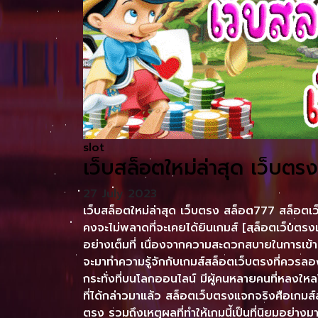
slot
เว็บสล็อตใหม่ล่าสุด เว็บตรง
27 July 2023
เว็บสล็อตใหม่ล่าสุด เว็บตรง สล็อต777 สล็อตเว
คงจะไม่พลาดที่จะเคยได้ยินเกมส์ [สล็อตเว็บตรงแจ
อย่างเต็มที่ เนื่องจากความสะดวกสบายในการเข้าเล
จะมาทำความรู้จักกับเกมส์สล็อตเว็บตรงที่ควรลองแ
กระทั่งที่บนโลกออนไลน์ มีผู้คนหลายคนที่หลงใหลใ
ที่ได้กล่าวมาแล้ว สล็อตเว็บตรงแจกจริงคือเกมส
ตรง รวมถึงเหตุผลที่ทำให้เกมนี้เป็นที่นิยมอย่