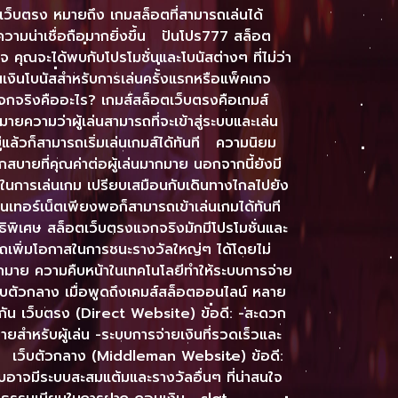
เว็บตรง หมายถึง เกมสล็อตที่สามารถเล่นได้
ความน่าเชื่อถือมากยิ่งขึ้น ปันโปร777 สล็อต
 คุณจะได้พบกับโปรโมชั่นและโบนัสต่างๆ ที่ไม่ว่า
นเงินโบนัสสำหรับการเล่นครั้งแรกหรือแพ็คเกจ
งแจกจริงคืออะไร? เกมส์สล็อตเว็บตรงคือเกมส์
ยความว่าผู้เล่นสามารถที่จะเข้าสู่ระบบและเล่น
ู่แล้วก็สามารถเริ่มเล่นเกมส์ได้ทันที ความนิยม
สบายที่คุณค่าต่อผู้เล่นมากมาย นอกจากนี้ยังมี
ยในการเล่นเกม เปรียบเสมือนกับเดินทางไกลไปยัง
อินเทอร์เน็ตเพียงพอก็สามารถเข้าเล่นเกมได้ทันที
ธิพิเศษ สล็อตเว็บตรงแจกจริงมักมีโปรโมชั่นและ
ามารถเพิ่มโอกาสในการชนะรางวัลใหญ่ๆ ได้โดยไม่
มากมาย ความคืบหน้าในเทคโนโลยีทำให้ระบบการจ่าย
ะเว็บตัวกลาง เมื่อพูดถึงเกมส์สล็อตออนไลน์ หลาย
างกัน เว็บตรง (Direct Website) ข้อดี: -สะดวก
ยสำหรับผู้เล่น -ระบบการจ่ายเงินที่รวดเร็วและ
ณ์ดีๆ เว็บตัวกลาง (Middleman Website) ข้อดี:
บอาจมีระบบสะสมแต้มและรางวัลอื่นๆ ที่น่าสนใจ