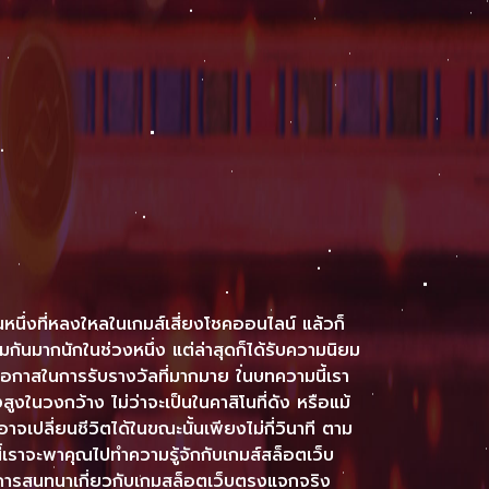
นึ่งที่หลงใหลในเกมส์เสี่ยงโชคออนไลน์ แล้วก็
มกันมากนักในช่วงหนึ่ง แต่ล่าสุดก็ได้รับความนิยม
มีโอกาสในการรับรางวัลที่มากมาย ในบทความนี้เรา
ูงในวงกว้าง ไม่ว่าจะเป็นในคาสิโนที่ดัง หรือแม้
จเปลี่ยนชีวิตได้ในขณะนั้นเพียงไม่กี่วินาที ตาม
้เราจะพาคุณไปทำความรู้จักกับเกมส์สล็อตเว็บ
ต้นการสนทนาเกี่ยวกับเกมสล็อตเว็บตรงแจกจริง