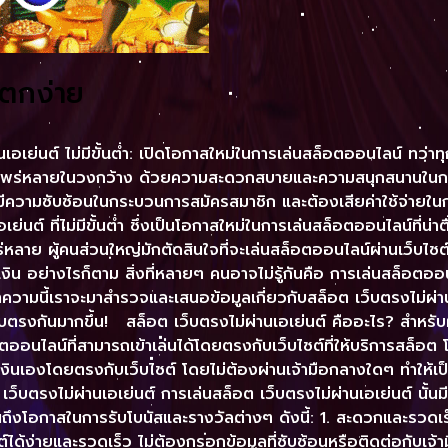
แตกง่าย
เย่นต์ ไม่มีขั้นต่ำ: เปิดโอกาสใหม่ในการเล่นสล็อตออนไลน์ ทว่าท
่างแพร่หลายในวงกว้าง ด้วยความสะดวกสบายและความสนุกสนานในกา
จมีความซับซ้อนในกระบวนการสมัครสมาชิก และต้องเสียค่าใช้จ่ายในก
เย่นต์ ที่ไม่มีขั้นต่ำ ซึ่งเป็นโอกาสใหม่ในการเล่นสล็อตออนไลน์ที่น
หลาย ผู้คนส่วนใหญ่มักตัดสินใจที่จะเล่นสล็อตออนไลน์ผ่านเว็บไซต์
่างไรก็ตาม สิ่งที่หลายๆ คนอาจไม่รู้กันคือ การเล่นสล็อตออนไลน์
นบทความนี้เราจะมาสำรวจและเสนอข้อมูลเกี่ยวกับสล็อต เว็บตรงไม่ผ่านเอเ
งกันมากขึ้น! สล็อต เว็บตรงไม่ผ่านเอเย่นต์ คืออะไร? สำหรับผู้ที
ออนไลน์ที่สามารถเข้าเล่นได้โดยตรงกับเว็บไซต์ที่ให้บริการสล็อต 
นเองโดยตรงกับเว็บไซต์ โดยไม่ต้องผ่านเจ้ามือกลางใดๆ ทำให้เ
 เว็บตรงไม่ผ่านเอเย่นต์ การเล่นสล็อต เว็บตรงไม่ผ่านเอเย่นต์ น
งโอกาสในการรับโบนัสและรางวัลต่างๆ ดังนี้: 1. สะดวกและรวดเร
ไซต์ได้ง่ายและรวดเร็ว ไม่ต้องกรอกข้อมูลที่ซับซ้อนหรือติดต่อกับ