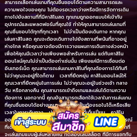
สามารถเลือกเล่นเกมที่คุณชื่นชอบได้ตามความสามารถและ
ความพอใจของคุณ ไม่ต้องรอเวลาว่างหรือมีการจัดการเดิน
ทางไปยังสถานที่ที่มีคาสิโนสด ทุกเกมถูกออกแบบให้เข้ากับ
อุปกรณ์และแพลตฟอร์มที่คุณใช้ ทำให้คุณสามารถเล่นเกมที่
คุณชื่นชอบได้ทุกที่ทุกเวลา ไม่จำเป็นต้องเดินทาง หากคุณ
เล่นคาสิโนสด คุณจะต้องเดินทางไปยังสถานที่พนันที่อาจอยู่
ห่างไกล หรือคุณอาจต้องมีการวางแผนการเดินทางล่วงหน้า
เพื่อให้คุณมีเวลาว่างเพียงพอสำหรับการเล่น แต่กับคาสิโน
ออนไลน์คุณไม่จำเป็นต้องทำเช่นนั้น เพียงแค่มีการเชื่อมต่อ
อินเทอร์เน็ต คุณสามารถเล่นเกมคาสิโนที่คุณต้องการได้ทันที
ไม่ว่าคุณจะอยู่ที่ใดก็ตาม เวลาที่ยืดหยุ่น คาสิโนออนไลน์ให้
คุณเวลาที่ยืดหยุ่นในการเล่น ไม่ว่าคุณจะอยู่ในช่วงเช้า กลาง
วัน หรือกลางคืน คุณสามารถเข้าถึงเกมและเล่นได้ตามความ
ต้องการ นอกจากนี้ คุณยังสามารถเลือกใช้เวลาในการเล่นเกม
ที่คุณชื่นชอบได้อย่างเหมาะสม ไม่จำเป็นต้องรอในโต๊ะหรือเสีย
เวลาในการเดินทาง ประสบการณ์เล่นที่เต็มเปี่ยม คาสิโน
ออนไลน์ไม่เพียงเป็นการพนัน แต่ยังเป็นการสร้างประสบการณ์
ที่เต็มเปี่ยมด้วยความสนุกและความตื่นเต้น คุณสามารถเลือกที่
จะเล่นเกมแบบผู้เล่นหลายคน ทดลองเล่นสล็อต ที่มีการแชทกับ