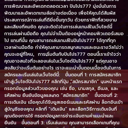
การพัฒนาและอัพเดทตลอดเวลา ปันโปร777 มุ่งมั่นในการ
พัฒนาและอัพเดทเกมส์อย่างต่อเนื่อง เพื่อให้คุณได้สัมผัส
ประสบการณ์การเล่นที่ดียิ่งขึ้นทุกวัน ด้วยกราฟิกที่สวยงาม
และเสียงที่คมชัด คุณจะติดใจในการเล่นเกมส์ในเว็บไซต์นี้
การเล่นผ่านมือถือ คุณไม่จำเป็นต้องอยู่หน้าคอมพิวเตอร์เสมอ
ไป แทนที่นั้น คุณสามารถเล่นเกมส์ในปันโปร777 ได้ทุกที่ทุก
เวลาผ่านมือถือ ทำให้คุณสามารถสนุกสนานและชนะรางวัลไม่ว่า
คุณจะอยู่ที่ไหน การเริ่มต้นกับปันโปร777 ตอนนี้เราเข้าใจว่า
คุณอาจสนใจที่จะลองเล่นในเว็บไซต์ปันโปร777 แต่คุณอาจ
สงสัยว่าจะเริ่มต้นอย่างไร เราจะแนะนำขั้นตอนเบื้องต้นในการ
สมัครและเริ่มเล่นในเว็บไซต์นี้: ขั้นตอนที่ 1: การสมัครสมาชิก
เข้าสู่เว็บไซต์ปันโปร777 คลิกที่ปุ่ม “สมัครสมาชิก” บนหน้าแรก
กรอกข้อมูลส่วนตัวของคุณ เช่น ชื่อ, นามสกุล, อีเมล, และ
รหัสผ่าน ยืนยันข้อมูลและกด “สมัครสมาชิก” ขั้นตอนที่ 2:
การเติมเงิน เมื่อคุณได้รับยูสเซอร์เนมและรหัสผ่าน ล็อกอินเข้า
สู่บัญชีของคุณ คลิกที่ “เติมเงิน” และเลือกวิธีการเติมเงินที่
คุณต้องการใช้ กรอกข้อมูลการชำระเงินตามคำแนะนำและ
ยืนยัน ขั้นตอนที่ 3: เริ่มเล่นเกม คุณสามารถเลือกเกมที่คุณ