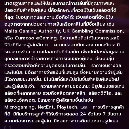
มาตรฐานสากลและให้ประสบการณ์การเล่นที่มีคุณภาพและ
ปลอดภัยสำหรับผู้เล่น นี่คือลักษณะที่ควรมีในเว็บสล็อตที่ดี
ที่สุด: ใบอนุญาตและความเชื่อถือได้: เว็บสล็อตที่ดีจะมีใบ
อนุญาตจากหน่วยงานการเงินหรือคาสิโนที่มีชื่อเสียง เช่น
Malta Gaming Authority, UK Gambling Commission,
หรือ Curacao eGaming. มีความเชื่อถือได้ในวงการและมี
รีวิวที่ดีจากผู้เล่นอื่น ๆ. ความปลอดภัยและความเสถียร: มี
ระบบการรักษาความปลอดภัยที่ทันสมัย เพื่อปกป้องข้อมูลส่วน
บุคคลและการทำรายการทางการเงินของผู้เล่น. มีระบบสุ่ม
ตรวจสอบเพื่อให้ความยุติธรรมในการเล่น. ราคาเงินรางวัล
และโบนัส: มีอัตราการจ่ายเงินที่แสนสูง ซึ่งหมายความว่าผู้เล่น
มีโอกาสชนะมากขึ้น. มีโบนัสที่ดีและโปรโมชั่นสำหรับผู้เล่นใหม่
และผู้เล่นประจำ. ความหลากหลายของเกม: มีรูปแบบของเกม
สล็อตที่หลากหลาย รวมถึงสล็อตคลาสสิก, สล็อตวิดีโอ, และ
สล็อตแจ็คพอต. มีเกมจากผู้ผลิตเกมชั้นนำเช่น
Microgaming, NetEnt, Playtech, และ การบริการลูกค้า
ที่ดี: มีทีมบริการลูกค้าที่ให้บริการตลอด 24 ชั่วโมง 7 วันตาม
ความต้องการของผู้เล่น. มีช่องทางการติดต่อหลายรูปแบบ
[…]