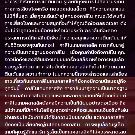
บาคาร่าที่เรียบง่ายแต่ตื่นเต้น รูเล็ตที่มุ่งหมายไปที่ความระทม
ทางการเสี่ยงโชคหรือ ทดลองเล่นสล็อต ที่มีความสนุกแบบ
ไม่มีที่สิ้นสุด เมื่อคุณเดินเข้าสู่โลกของคาสิโน คุณจะได้พบกับ
การเสี่ยงโชคและความสนุกที่จะทำให้คุณติดใจตลอดเวลา ดัง
นั้นไม่ว่าคุณจะเป็นมือใหม่หรือเจ้าประจำ อย่าลืมที่จะลอง
ประสบการณ์ที่คาสิโนมีเพื่อนำความสนุกและความตื่นเต้นมาให้
กับชีวิตของคุณกันเถอะ! คาสิโนเกมคลาสสิค การกลับมาสู่
ความเป็นมาตรฐานของคาสิโน เมื่อคุณคำนึงถึงคาสิโน คุณ
อาจนึกถึงแสงสีสันของเกมบนเครื่องสล็อตหรือการหมุนล้อ
ของรูเล็ตก่อน แต่คาสิโนยังมีเกมคลาสสิคที่เต็มไปด้วยความ
ตื่นเต้นและความท้าทาย ในบทความนี้เราจะสำรวจและเล่าเรื่อง
ราวเกี่ยวกับเกมคาสิโนเกมคลาสสิคที่ยังคงมีความนิยมอยู่ถึง
ทุกวันนี้ คาสิโนเกมคลาสสิค การกลับมาสู่ความเป็นมาตรฐาน
ของคาสิโน คาสิโนมีความหลากหลายของเกมให้เลือกเล่น แต่
คาสิโนเกมคลาสสิคยังคงมีความเป็นที่นิยมอย่างต่อเนื่อง ถึง
แม้ว่าเกมที่มีเทคโนโลยีสูงสุดอย่างสล็อตและเกมเงินจริงที่เล่น
ผ่านออนไลน์จะกำลังได้รับความนิยมมากขึ้น แต่เกมคลาสสิค
ยังคงเป็นเสียงใหญ่ในโลกของคาสิโน การหมุนล้อในรูเล็ต
เกมที่คุณรู้จักและรัก รูเล็ตเป็นเกมคลาสสิคที่ไม่ควรพลาดเลย