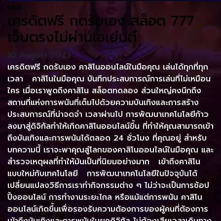
slot
เครดิตฟรี กดรับเอง สล็อต 777
เว็บตรงไม่ผ่านเอเย่นต์
10 August 2023
เครดิตฟรี กดรับเอง คาสิโนออนไลน์ในมือคุณ เล่นได้ทุกที่ทุก
เวลา คาสิโนในมือคุณ บันทึกประสบการณ์การเล่นที่ไม่เหมือน
ใคร เมื่อเราพูดถึงคาสิโน สล็อตทดลอง ส่วนใหญ่คงนึกถึง
สถานที่แห่งการพนันที่เต็มไปด้วยความบันเทิงและการสร้าง
ประสบการณ์ที่น่าจดจำ เวลาผ่านไป การพัฒนาเทคโนโลยีก้าว
ลงมาสู่ดิจิทัลทำให้เกิดคาสิโนออนไลน์ขึ้น ที่ทำให้คุณสามารถเข้า
ถึงบันเทิงและการพนันได้ตลอด 24 ชั่วโมง ที่คุณอยู่ สำหรับ
บทความนี้ เราจะพาคุณสู่โลกของคาสิโนออนไลน์ในมือคุณ และ
สำรวจเหตุผลที่ทำให้มันเป็นที่นิยมอย่างมาก เข้าถึงคาสิโน
แบบใหม่กับเทคโนโลยี การพัฒนาเทคโนโลยีในปัจจุบันได้
เปลี่ยนแปลงวิธีการเราทำกิจกรรมต่าง ๆ ไม่ว่าจะเป็นการช้อป
ปิ้งออนไลน์ การทำงานระยะไกล หรือแม้แต่การพนัน คาสิโน
ออนไลน์เกิดขึ้นเพื่อรองรับความต้องการของผู้คนที่ต้องการ