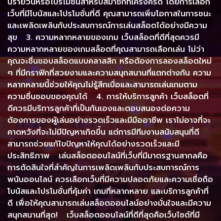
นรายวันหรือโปรโมชั่นสำหรับสมาชิกที่เคร่งครัด โดยการเลือก
เว็บที่มีโบนัสและโปรโมชั่นที่ดี คุณสามารถเพิ่มโอกาสในการชนะ
และเพลิดเพลินกับประสบการณ์การเล่นสล็อตได้อย่างมีความ
สุข 3. ความหลากหลายของเกม เว็บสล็อตที่ดีที่สุดควรมี
ความหลากหลายของเกมสล็อตที่คุณสามารถเลือกเล่น ไม่ว่า
คุณจะชื่นชอบสล็อตแบบคลาสสิก หรือต้องการลองสล็อตใหม่
ๆ ที่มีกราฟิกที่สวยงามและความสนุกสนานที่แตกต่างกัน ความ
หลากหลายนี้ช่วยให้คุณไม่รู้สึกเบื่อและสามารถเล่นเกมตาม
ความชื่นชอบของคุณได้ 4. การให้บริการลูกค้า เว็บสล็อตที่
ดีควรมีบริการลูกค้าที่เป็นกันเองและตอบสนองต่อความ
ต้องการของผู้เล่นอย่างรวดเร็วและมีมืออาชีพ เราไม่อาจที่จะ
คาดหวังที่จะไม่มีปัญหาเกิดขึ้น แต่การมีทีมงานสนับสนุนที่ดี
สามารถช่วยแก้ไขปัญหาให้คุณได้อย่างรวดเร็วและมี
ประสิทธิภาพ เล่นสล็อตออนไลน์ที่เว็บที่มีมาตรฐานสากลคือ
การตัดสินใจที่สำคัญในการเพลิดเพลินกับประสบการณ์การ
พนันออนไลน์ ควรเลือกเว็บที่มีความปลอดภัยและความเชื่อถือ
โบนัสและโปรโมชั่นที่คุ้มค่า เกมที่หลากหลาย และบริการลูกค้าที่
ดี เพื่อให้คุณสามารถเล่นสล็อตออนไลน์อย่างมั่นใจและมีความ
สนุกสนานที่สุด! เว็บสล็อตออนไลน์ที่ดีที่สุดคือเว็บไซต์ที่มี