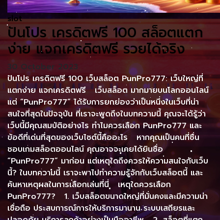
slot
ปันโปร เครดิตฟรี 100 สล็อตแตก
ง่าย แจกเครดิตฟรี รวยได้จริง
30 October 2023
ปันโปร เครดิตฟรี 100 เว็บสล็อต PunPro777: เว็บใหญ่ที่
แตกง่าย แจกเครดิตฟรี เว็บสล็อต มากมายบนโลกออนไลน์
แต่ “PunPro777” ได้รับการยกย่องว่าเป็นหนึ่งในเว็บที่น่า
สนใจที่สุดในปัจจุบัน ที่เราจะพูดถึงในบทความนี้ คุณจะได้รู้ว่า
เว็บนี้มีคุณสมบัติอย่างไร ทำไมควรเลือก PunPro777 และ
ข้อดีที่เด่นที่สุดของเว็บไซต์นี้คืออะไร หากคุณเป็นคนที่ชื่น
ชอบเกมสล็อตออนไลน์ คุณอาจจะเคยได้ยินชื่อ
“PunPro777” มาก่อน แต่เหตุใดถึงควรให้ความสนใจกับเว็บ
นี้? ในบทความนี้ เราจะพาไปทำความรู้จักกับเว็บสล็อตนี้ และ
ค้นหาเหตุผลในการเลือกเล่นที่นี่ เหตุใดควรเลือก
PunPro777? 1. เว็บสล็อตขนาดใหญ่ที่มั่นคงและมีความน่า
เชื่อถือ ประสบการณ์การให้บริการมานาน ระบบเสถียรและ