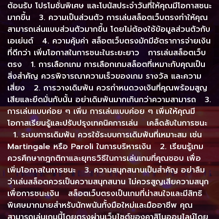
ต้อนรับ โปรโมชั่นพิเศษ และโบนัสประจำวันที่ให้คุณมีโอกาสชนะ
มากขึ้น 3. ความเป็นส่วนตัว การเล่นสล็อตเว็บตรงทำให้คุณ
สามารถเล่นแบบส่วนตัวมากขึ้น โดยไม่ต้องใช้ข้อมูลส่วนตัวกับ
เอเย่นต์ 4. ความคุ้มค่า สล็อตเว็บตรงมักมีอัตราการจ่ายเงิน
ที่ดีกว่า เพิ่มโอกาสในการชนะในระยะยาว การเล่นสล็อตเว็บ
ตรง 1. การเลือกเกม การเลือกเกมสล็อตที่เหมาะกับคุณเป็น
สิ่งสำคัญ ควรพิจารณาความเร็วของเกม รางวัล และความ
เสี่ยง 2. การวางเดิมพัน ควรกำหนดวงเงินที่คุณพร้อมสูญ
เสียและยึดมั่นกับนั้น อย่าเดิมพันมากเกินกว่าความสามารถ 3.
การเล่นแบบค่อย ๆ เพิ่ม การเล่นแบบค่อย ๆ เพิ่มให้คุณมี
โอกาสเรียนรู้และปรับปรุงเทคนิคการเล่น เคล็ดลับในการชนะ
1. ระบบการเดิมพัน ควรใช้ระบบการเดิมพันที่เหมาะสม เช่น
Martingale หรือ Paroli ในการบริหารเงิน 2. เรียนรู้เกม
ควรศึกษากฎกติกาและยุทธวิธีในการเล่นเกมที่คุณชอบ เพื่อ
เพิ่มโอกาสในการชนะ 3. ความสนุกสนานเป็นสำคัญ อย่าลืม
ว่าเล่นสล็อตควรเป็นความสนุกสนาน ไม่ควรสูญเสียความสนุก
เพื่อการชนะเงิน สล็อตเว็บตรงเป็นเกมที่น่าสนใจและมีสิทธิ
พิเศษมากมายสำหรับนักพนันทั้งมือใหม่และมืออาชีพ คุณ
สามารถเล่นเกมนี้โดยตรงผ่านเว็บไซต์ของคาสิโนออนไลน์โดย