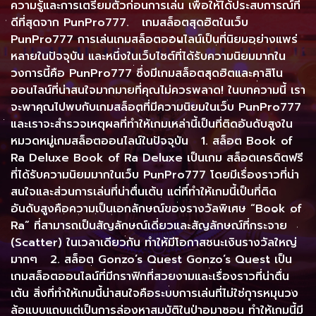
ความรู้และการเตรียมตัวก่อนการเล่น เพื่อให้ได้ประสบการณ์ที่
ดีที่สุดจาก PunPro777. เกมสล็อตสุดฮิตในเว็บ
PunPro777 การเล่นเกมสล็อตออนไลน์เป็นที่นิยมอย่างแพร่
หลายในปัจจุบัน และหนึ่งในเว็บไซต์ที่ได้รับความนิยมมากใน
วงการนี้คือ PunPro777 ซึ่งมีเกมสล็อตสุดฮิตและคาสิโน
ออนไลน์ที่น่าสนใจมากมายที่คุณไม่ควรพลาด! ในบทความนี้ เรา
จะพาคุณไปพบกับเกมสล็อตที่มีความนิยมในเว็บ PunPro777
และเราจะสำรวจเหตุผลที่ทำให้เกมเหล่านี้เป็นที่ติดอันดับสูงใน
หมวดหมู่เกมสล็อตออนไลน์ในปัจจุบัน 1. สล็อต Book of
Ra Deluxe Book of Ra Deluxe เป็นเกม สล็อตเครดิตฟรี
ที่ได้รับความนิยมมากในเว็บ PunPro777 โดยมีเรื่องราวที่น่า
สนใจและส่วนการเล่นที่น่าตื่นเต้น แต่ที่ทำให้เกมนี้เป็นที่ติด
อันดับสูงคือความเป็นเอกลักษณ์ของรางวัลพิเศษ “Book of
Ra” ที่สามารถเป็นสัญลักษณ์เดี่ยวและสัญลักษณ์ที่กระจาย
(Scatter) ในเวลาเดียวกัน ทำให้มีโอกาสชนะเงินรางวัลใหญ่
มากๆ 2. สล็อต Gonzo’s Quest Gonzo’s Quest เป็น
เกมสล็อตออนไลน์ที่มีกราฟิกที่สวยงามและเรื่องราวที่น่าตื่น
เต้น สิ่งที่ทำให้เกมนี้น่าสนใจคือระบบการเล่นที่ไม่ใช่การหมุนวง
ล้อแบบแถบแต่เป็นการล่องหาสมบัติในป่าอมาซอน ทำให้เกมนี้มี