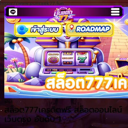
https://www.puntaek77.fun
slot
สล็อต777เครดิตฟรี สล็อตออนไลน์
เว็บตรง อันดับ 1