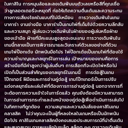
ในคาสิโน การหมุนล้อและลงเดิมพันบนตัวเลขหรือสีที่คุณเชื่อ
ว่าลูกลอตเตอรี่จะหยุดที่ ก่อให้เกิดความตื่นเต้นและความระทม
ทางการเสี่ยงโชคในแบบที่ไม่มีเหมือน การวางเดิมพันในเกม
บาคาร่า งานช่างมือ บาคาร่าเป็นเกมไพ่ที่เต็มไปด้วยความลึกลับ
และความสนุก ผู้เล่นจะวางเดิมพันในฝ่ายของผู้เล่นหรือฝ่าย
ของเจ้ามือ ฝ่ายที่มีคะแนนสูงสุดจะชนะเกม การวางเดิมพันใน
เกมนี้กลายเป็นการพิจารณาและวิเคราะห์ตัวเลขอย่างถี่ถ้วน
เกมไพ่ป๊อกเด้ง นักพนันมือโปร ไพ่ป๊อกเด้งเป็นเกมไพ่ที่ต้องใช้
ความชำนาญและกลยุทธ์ในการเล่น เป้าหมายของเกมคือการ
สร้างมือที่มีค่าสูงกว่าผู้เล่นอื่นๆ การเลือกที่จะเปิดไพ่หรือไม่
เปิดก็เป็นส่วนสำคัญของกลยุทธ์ในเกมนี้ การต่อสู้ในเกม
โป๊กเกอร์ ฝีมือและการอ่านคู่ต่อสู้ เกมโป๊กเกอร์เป็นการปรับ
แต่งกลยุทธ์และเล่นไพ่ที่ต้องการการอ่านคู่ต่อสู้ นอกจากการที่
จะต้องการความเข้าใจในการ์ดแล้ว คุณยังต้องมีความสามารถ
ในการอ่านการกระทำและใบหน้าของคู่ต่อสู้เพื่อดำเนินการเล่นไป
ในทิศทางที่ถูกต้อง ความสนุกและความมันส์ของคาสิโนเกม
คลาสสิค ไม่ว่าคุณจะเป็นผู้ที่หลงใหลในเกมหรือเป็นนักพนัน
มือโปร คาสิโนเกมคลาสสิคยังคงเสนอประสบการณ์ที่น่าตื่นเต้น
และสนุกสนาน การหมุนล้อในรูเล็ต สล็อต pg การวางเดิมพัน