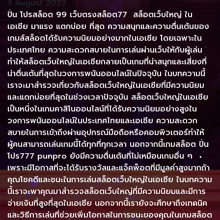
3 August 2023
ปั่น โปรสล็อต 99 เว็บตรงสล็อต77 สล็อตเว็บใหญ่ ใน
เอเชีย มาแรง แตกบ่อย ที่สุด ความสนุกและความตื่นเต้นของ
เกมส์สล็อตได้รับความนิยมอย่างมากในเอเชีย โดยเฉพาะใน
ประเทศไทย ความสะดวกสบายในการเล่นผ่านเว็บให้กับผู้เล่น
ทำให้สล็อตเว็บใหญ่ในเอเชียกลายเป็นเกมที่น่าสนุกและเสี่ยงที่
น่าตื่นเต้นที่สุดในวงการพนันออนไลน์ในปัจจุบัน ในบทความนี้
เราจะมาสำรวจเกี่ยวกับสล็อตเว็บใหญ่ในเอเชียที่มีความนิยม
และแตกบ่อยที่สุดในช่วงเวลาปัจจุบัน สล็อตเว็บใหญ่ในเอเชีย
เป็นหนึ่งในเกมคาสิโนออนไลน์ที่ได้รับความนิยมอย่างสูงใน
วงการพนันออนไลน์ในประเทศไทยและเอเชีย ความสะดวก
สบายในการเข้าถึงผ่านอุปกรณ์มือถือหรือคอมพิวเตอร์ทำให้
ผู้คนสามารถเล่นเกมนี้ได้ทุกที่ทุกเวลา นอกจากนี้เกมสล็อต ปั่น
โปร777 punpro ยังมีความตื่นเต้นที่ไม่เหมือนเกมอื่น ๆ
เพราะมีโอกาสที่จะได้รับรางวัลและแจ็คพ็อตที่มีมูลค่าสูงมากถ้า
คุณโชคดีและชนะในการเล่นสล็อตเว็บใหญ่ในเอเชีย ในบทความ
นี้เราจะพาคุณมาสำรวจสล็อตเว็บใหญ่ที่มีความนิยมและมีการ
จ่ายเงินที่สูงที่สุดในเอเชีย นอกจากนี้เรายังจะศึกษาถึงเทคนิค
และวิธีการเล่นที่ช่วยเพิ่มโอกาสในการชนะของคุณในเกมสล็อต