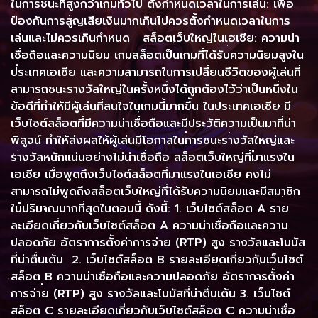
ในการชนะที่สูงกว่าเกมทั่วไป ตั้งกำหนดเวลาในการเล่น: เพื่อ
ป้องกันการสูญเสียเงินมากเกินไปควรตั้งกำหนดเวลาในการ
เล่นและไม่ควรเกินกำหนด สล็อตเว็บใหญ่ในเอเชีย: ความน่า
เชื่อถือและความนิยม เกมสล็อตเป็นเกมที่ได้รับความนิยมสูงใน
ประเทศเอเชีย และความสามารถในการเปลี่ยนชีวิตของผู้เล่นที่
สามารถชนะรางวัลใหญ่ในครั้งหนึ่งได้ถูกต้องไว้ว่าเป็นหนึ่งใน
ข้อดีที่ทำให้มีผู้เล่นที่สนใจในเกมนี้มากขึ้น ในประเทศเอเชีย มี
เว็บไซต์สล็อตที่มีความน่าเชื่อถือและมีประวัติความเป็นมาที่น่า
พิสูจน์ ทำให้ส่งผลให้ผู้เล่นมีโอกาสในการชนะรางวัลใหญ่และ
รางวัลหนักแน่นอย่างไม่น่าเชื่อถือ สล็อตเว็บใหญ่ที่มาแรงใน
เอเชีย เมื่อพูดถึงเว็บไซต์สล็อตที่มาแรงในเอเชีย คงไม่
สามารถไม่พูดถึงสล็อตเว็บใหญ่ที่ได้รับความนิยมและมีสมาชิก
ในปริมาณมากที่สุดในตอนนี้ ดังนี้: 1. เว็บไซต์สล็อต A ราย
ละเอียดเกี่ยวกับเว็บไซต์สล็อต A ความน่าเชื่อถือและความ
ปลอดภัย อัตราการตั้งค่าการจ่าย (RTP) สูง รางวัลและโบนัส
ที่น่าตื่นเต้น 2. เว็บไซต์สล็อต B รายละเอียดเกี่ยวกับเว็บไซต์
สล็อต B ความน่าเชื่อถือและความปลอดภัย อัตราการตั้งค่า
การจ่าย (RTP) สูง รางวัลและโบนัสที่น่าตื่นเต้น 3. เว็บไซต์
สล็อต C รายละเอียดเกี่ยวกับเว็บไซต์สล็อต C ความน่าเชื่อ