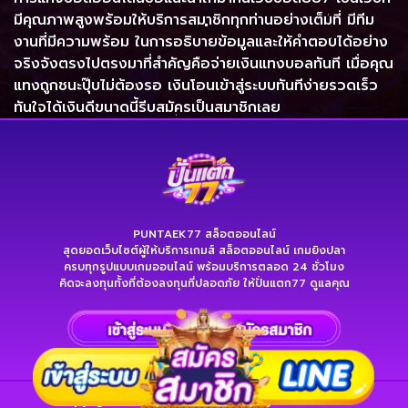
มีคุณภาพสูงพร้อมให้บริการสมาชิกทุกท่านอย่างเต็มที่ มีทีม
งานที่มีความพร้อม ในการอธิบายข้อมูลและให้คำตอบได้อย่าง
จริงจังตรงไปตรงมาที่สำคัญคือจ่ายเงินแทงบอลทันที เมื่อคุณ
แทงถูกชนะปุ๊บไม่ต้องรอ เงินโอนเข้าสู่ระบบทันทีง่ายรวดเร็ว
ทันใจได้เงินดีขนาดนี้รีบสมัครเป็นสมาชิกเลย
PUNTAEK77 สล็อตออนไลน์
สุดยอดเว็บไซต์ผู้ให้บริการเกมส์ สล็อตออนไลน์ เกมยิงปลา
ครบทุกรูปแบบเกมออนไลน์ พร้อมบริการตลอด 24 ชั่วโมง
คิดจะลงทุนทั้งที่ต้องลงทุนที่ปลอดภัย ให้ปั่นแตก77 ดูแลคุณ
Copyright 2022 PUNTAEK77 , All Rights Reserved.