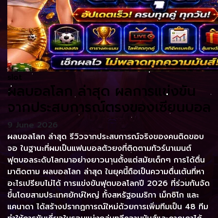
slot
ผลบอลโลก ล่าสุด ผลการแข่งขัน
จากประสบการณ์ตรงของเซียนบอล
9 June 2026
ผลบอลโลก ล่าสุด รีวิวจากประสบการณ์จริงของคนติดขอบ
จอ ในฐานะที่ผมเป็นแฟนบอลตัวยงที่ติดตามทัวร์นาเมนต์
ฟุตบอลระดับโลกมาอย่างยาวนานตั้งแต่สมัยเด็กๆ การได้ตื่น
มาติดตาม ผลบอลโลก ล่าสุด ในยุคนี้ถือเป็นความตื่นเต้นที่หา
อะไรเปรียบไม่ได้ การแข่งขันฟุตบอลโลกปี 2026 ที่ร่วมกันจัด
ขึ้นโดยสามประเทศยักษ์ใหญ่ ทั้งสหรัฐอเมริกา เม็กซิโก และ
แคนาดา ได้สร้างปรากฏการณ์ใหม่ด้วยการเพิ่มทีมเป็น 48 ทีม