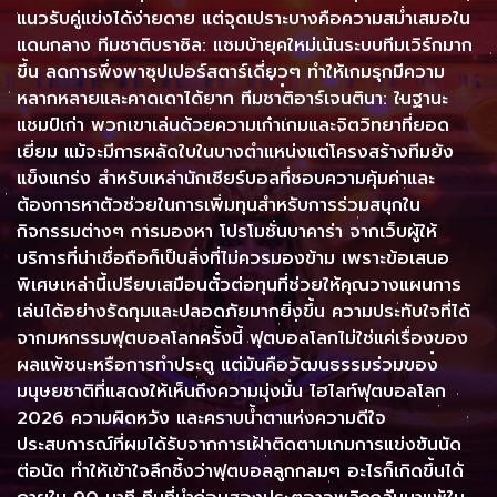
แนวรับคู่แข่งได้ง่ายดาย แต่จุดเปราะบางคือความสม่ำเสมอใน
แดนกลาง ทีมชาติบราซิล: แซมบ้ายุคใหม่เน้นระบบทีมเวิร์กมาก
ขึ้น ลดการพึ่งพาซุปเปอร์สตาร์เดี่ยวๆ ทำให้เกมรุกมีความ
หลากหลายและคาดเดาได้ยาก ทีมชาติอาร์เจนตินา: ในฐานะ
แชมป์เก่า พวกเขาเล่นด้วยความเก๋าเกมและจิตวิทยาที่ยอด
เยี่ยม แม้จะมีการผลัดใบในบางตำแหน่งแต่โครงสร้างทีมยัง
แข็งแกร่ง สำหรับเหล่านักเชียร์บอลที่ชอบความคุ้มค่าและ
ต้องการหาตัวช่วยในการเพิ่มทุนสำหรับการร่วมสนุกใน
กิจกรรมต่างๆ การมองหา โปรโมชั่นบาคาร่า จากเว็บผู้ให้
บริการที่น่าเชื่อถือก็เป็นสิ่งที่ไม่ควรมองข้าม เพราะข้อเสนอ
พิเศษเหล่านี้เปรียบเสมือนตั๋วต่อทุนที่ช่วยให้คุณวางแผนการ
เล่นได้อย่างรัดกุมและปลอดภัยมากยิ่งขึ้น ความประทับใจที่ได้
จากมหกรรมฟุตบอลโลกครั้งนี้ ฟุตบอลโลกไม่ใช่แค่เรื่องของ
ผลแพ้ชนะหรือการทำประตู แต่มันคือวัฒนธรรมร่วมของ
มนุษยชาติที่แสดงให้เห็นถึงความมุ่งมั่น ไฮไลท์ฟุตบอลโลก
2026 ความผิดหวัง และคราบน้ำตาแห่งความดีใจ
ประสบการณ์ที่ผมได้รับจากการเฝ้าติดตามเกมการแข่งขันนัด
ต่อนัด ทำให้เข้าใจลึกซึ้งว่าฟุตบอลลูกกลมๆ อะไรก็เกิดขึ้นได้