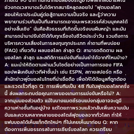
ภายใน 90 นาที ทีมที่นำก่อนสองประตูอาจพลิกกลับมาแพ้ใน
ช่วงทดเวลาบาดเจ็บได้หากสมาธิหลุดลอยไป “ฟุตบอลโลก
สอนให้เราประเมินคู่ต่อสู้ตามความเป็นจริง และรู้ว่าความ
พยายามร่วมกันเป็นทีมสามารถเอาชนะพรสวรรค์ส่วนบุคคลได้
อย่างสิ้นเชิง” นั่นคือสัจธรรมที่เกิดขึ้นจริงบนผืนหญ้า และมัน
สามารถนำมาปรับใช้ได้กับทุกเรื่องในชีวิตประจำวัน รวมถึงการ
บริหารความเสี่ยงในการลงทุนทุกประเภท คำถามที่พบบ่อย
(FAQ) เกี่ยวกับ ผลบอลโลก ล่าสุด Q: สามารถติดตาม ผล
บอลโลก ล่าสุด และสถิติการแข่งขันที่แม่นยำได้จากที่ไหนบ้าง?
A: แนะนำให้ติดตามผ่านเว็บไซต์อย่างเป็นทางการของ FIFA
แอปพลิเคชันข่าวกีฬาชั้นนำ เช่น ESPN, สกายสปอร์ต หรือ
สำนักข่าวฟุตบอลในไทยที่น่าเชื่อถือ เพื่อให้ได้ข้อมูลที่ถูกต้อง
และรวดเร็วที่สุด Q: การเพิ่มทีมเป็น 48 ทีมในฟุตบอลโลกครั้ง
นี้ ส่งผลกระทบต่อคุณภาพของเกมการแข่งขันหรือไม่? A:
จากมุมมองส่วนตัว แม้ในบางแมตช์รอบแบ่งกลุ่มอาจจะดูมี
ความห่างชั้นกันอยู่บ้าง แต่โดยภาพรวมแล้วกลับเพิ่มความเข้ม
ข้นและความหลากหลายของสไตล์ฟุตบอลจากทั่วโลก ทำให้
แฟนบอลได้เห็นแท็กติกใหม่ๆ ที่ไม่เคยเห็นมาก่อน Q: หาก
ต้องการเพิ่มอรรถรสในการเชียร์บอลโลก ควรเตรียม