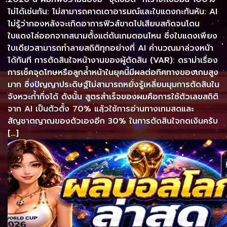
ไม่ได้เช่นกัน: ไม่สามารถคาดเดาอารมณ์และใบแดงกะทันหัน: AI
ไม่รู้ว่ากองหลังจะเกิดอาการฟิวส์ขาดไปเสียบสกัดจนโดน
ใบแดงไล่ออกจากสนามตั้งแต่ต้นเกมตอนไหน ซึ่งใบแดงเพียง
ใบเดียวสามารถทำลายสถิติทุกอย่างที่ AI คำนวณมาล่วงหน้า
ได้ทันที การตัดสินใจหน้างานของผู้ตัดสิน (VAR): ดราม่าเรื่อง
การเช็คจุดโทษหรือลูกล้ำหน้าในยุคนี้มีผลต่อทิศทางของเกมสูง
มาก ซึ่งปัญญาประดิษฐ์ไม่สามารถหยั่งรู้เหลี่ยมมุมการตัดสินใน
จังหวะก้ำกึ่งได้ ดังนั้น สูตรสำเร็จของผมคือการใช้ตัวเลขสถิติ
จาก AI เป็นตัวตั้ง 70% แล้วใช้การอ่านทางเกมสดและ
สัญชาตญาณของตัวเองอีก 30% ในการตัดสินใจกดเงินครับ
[…]