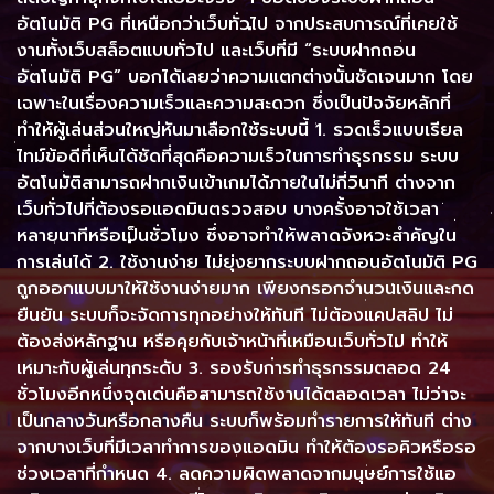
อัตโนมัติ PG ที่เหนือกว่าเว็บทั่วไป จากประสบการณ์ที่เคยใช้
งานทั้งเว็บสล็อตแบบทั่วไป และเว็บที่มี “ระบบฝากถอน
อัตโนมัติ PG” บอกได้เลยว่าความแตกต่างนั้นชัดเจนมาก โดย
เฉพาะในเรื่องความเร็วและความสะดวก ซึ่งเป็นปัจจัยหลักที่
ทำให้ผู้เล่นส่วนใหญ่หันมาเลือกใช้ระบบนี้ 1. รวดเร็วแบบเรียล
ไทม์ข้อดีที่เห็นได้ชัดที่สุดคือความเร็วในการทำธุรกรรม ระบบ
อัตโนมัติสามารถฝากเงินเข้าเกมได้ภายในไม่กี่วินาที ต่างจาก
เว็บทั่วไปที่ต้องรอแอดมินตรวจสอบ บางครั้งอาจใช้เวลา
หลายนาทีหรือเป็นชั่วโมง ซึ่งอาจทำให้พลาดจังหวะสำคัญใน
การเล่นได้ 2. ใช้งานง่าย ไม่ยุ่งยากระบบฝากถอนอัตโนมัติ PG
ถูกออกแบบมาให้ใช้งานง่ายมาก เพียงกรอกจำนวนเงินและกด
ยืนยัน ระบบก็จะจัดการทุกอย่างให้ทันที ไม่ต้องแคปสลิป ไม่
ต้องส่งหลักฐาน หรือคุยกับเจ้าหน้าที่เหมือนเว็บทั่วไป ทำให้
เหมาะกับผู้เล่นทุกระดับ 3. รองรับการทำธุรกรรมตลอด 24
ชั่วโมงอีกหนึ่งจุดเด่นคือสามารถใช้งานได้ตลอดเวลา ไม่ว่าจะ
เป็นกลางวันหรือกลางคืน ระบบก็พร้อมทำรายการให้ทันที ต่าง
จากบางเว็บที่มีเวลาทำการของแอดมิน ทำให้ต้องรอคิวหรือรอ
ช่วงเวลาที่กำหนด 4. ลดความผิดพลาดจากมนุษย์การใช้แอ