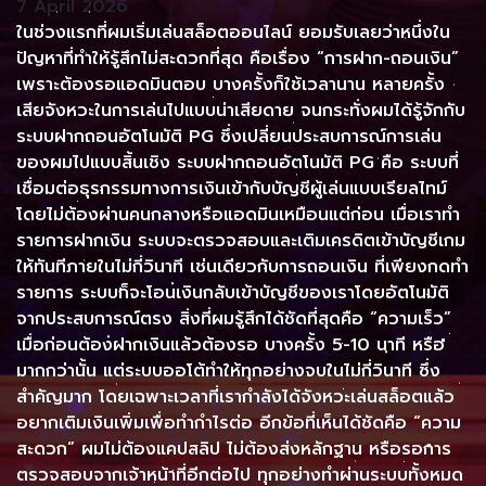
7 April 2026
ในช่วงแรกที่ผมเริ่มเล่นสล็อตออนไลน์ ยอมรับเลยว่าหนึ่งใน
ปัญหาที่ทำให้รู้สึกไม่สะดวกที่สุด คือเรื่อง “การฝาก-ถอนเงิน”
เพราะต้องรอแอดมินตอบ บางครั้งก็ใช้เวลานาน หลายครั้ง
เสียจังหวะในการเล่นไปแบบน่าเสียดาย จนกระทั่งผมได้รู้จักกับ
ระบบฝากถอนอัตโนมัติ PG ซึ่งเปลี่ยนประสบการณ์การเล่น
ของผมไปแบบสิ้นเชิง ระบบฝากถอนอัตโนมัติ PG คือ ระบบที่
เชื่อมต่อธุรกรรมทางการเงินเข้ากับบัญชีผู้เล่นแบบเรียลไทม์
โดยไม่ต้องผ่านคนกลางหรือแอดมินเหมือนแต่ก่อน เมื่อเราทำ
รายการฝากเงิน ระบบจะตรวจสอบและเติมเครดิตเข้าบัญชีเกม
ให้ทันทีภายในไม่กี่วินาที เช่นเดียวกับการถอนเงิน ที่เพียงกดทำ
รายการ ระบบก็จะโอนเงินกลับเข้าบัญชีของเราโดยอัตโนมัติ
จากประสบการณ์ตรง สิ่งที่ผมรู้สึกได้ชัดที่สุดคือ “ความเร็ว”
เมื่อก่อนต้องฝากเงินแล้วต้องรอ บางครั้ง 5-10 นาที หรือ
มากกว่านั้น แต่ระบบออโต้ทำให้ทุกอย่างจบในไม่กี่วินาที ซึ่ง
สำคัญมาก โดยเฉพาะเวลาที่เรากำลังได้จังหวะเล่นสล็อตแล้ว
อยากเติมเงินเพิ่มเพื่อทำกำไรต่อ อีกข้อที่เห็นได้ชัดคือ “ความ
สะดวก” ผมไม่ต้องแคปสลิป ไม่ต้องส่งหลักฐาน หรือรอการ
ตรวจสอบจากเจ้าหน้าที่อีกต่อไป ทุกอย่างทำผ่านระบบทั้งหมด