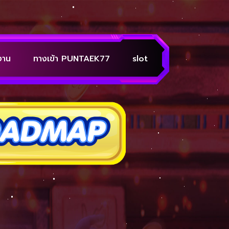
้งาน
ทางเข้า PUNTAEK77
slot