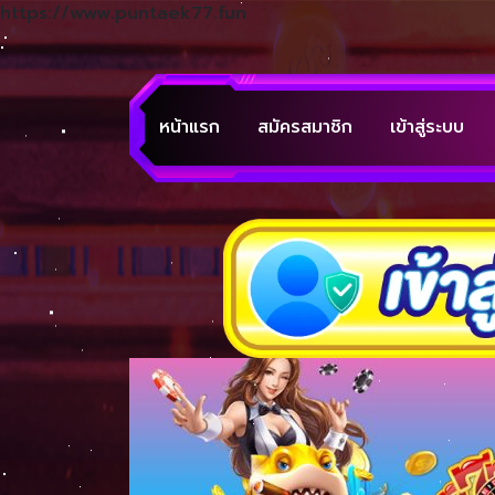
https://www.puntaek77.fun
หน้าแรก
สมัครสมาชิก
เข้าสู่ระบบ