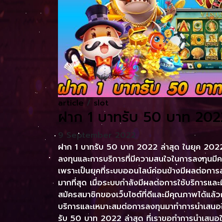
article
/
slot
ฝาก 1 บาทรับ 50 บาท 2022
9 September 2022
ฝาก 1 บาทรับ 50 บาท 2022 ล่าสุด ในยุค 2022
ลงทุนและการบริการที่มีความสนใจในการลงทุนมีคว
เพราะเป็นยุคที่ระบบออนไลน์ค่อนข้างมีผลต่อการล
มากที่สุด เมื่อระบบกำลังมีผลต่อการใช้บริการแล
สมัครสมาชิกของเว็บไซต์ที่ดีและมีคุณภาพได้แล้วก็
บริการและเหมาะสมต่อการลงทุนมาทำการนำเสนอให้
รับ 50 บาท 2022 ล่าสุด ที่เราขอทำการนำเสนอให้แ