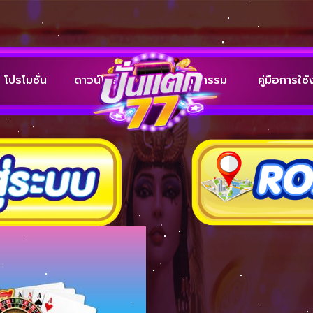
โปรโมชั่น
ดาวน์โหลด
กิจกรรม
คู่มือการใช