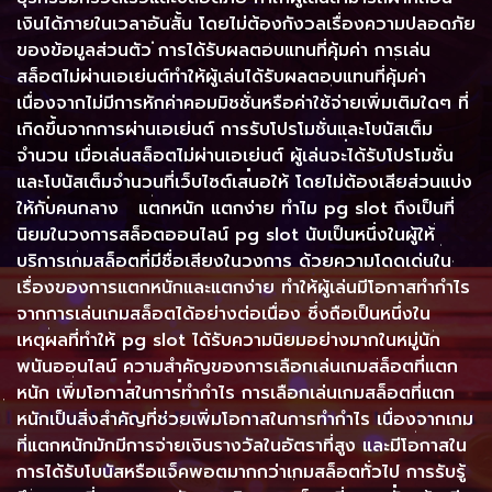
เงินได้ภายในเวลาอันสั้น โดยไม่ต้องกังวลเรื่องความปลอดภัย
ของข้อมูลส่วนตัว การได้รับผลตอบแทนที่คุ้มค่า การเล่น
สล็อตไม่ผ่านเอเย่นต์ทำให้ผู้เล่นได้รับผลตอบแทนที่คุ้มค่า
เนื่องจากไม่มีการหักค่าคอมมิชชั่นหรือค่าใช้จ่ายเพิ่มเติมใดๆ ที่
เกิดขึ้นจากการผ่านเอเย่นต์ การรับโปรโมชั่นและโบนัสเต็ม
จำนวน เมื่อเล่นสล็อตไม่ผ่านเอเย่นต์ ผู้เล่นจะได้รับโปรโมชั่น
และโบนัสเต็มจำนวนที่เว็บไซต์เสนอให้ โดยไม่ต้องเสียส่วนแบ่ง
ให้กับคนกลาง แตกหนัก แตกง่าย ทำไม pg slot ถึงเป็นที่
นิยมในวงการสล็อตออนไลน์ pg slot นับเป็นหนึ่งในผู้ให้
บริการเกมสล็อตที่มีชื่อเสียงในวงการ ด้วยความโดดเด่นใน
เรื่องของการแตกหนักและแตกง่าย ทำให้ผู้เล่นมีโอกาสทำกำไร
จากการเล่นเกมสล็อตได้อย่างต่อเนื่อง ซึ่งถือเป็นหนึ่งใน
เหตุผลที่ทำให้ pg slot ได้รับความนิยมอย่างมากในหมู่นัก
พนันออนไลน์ ความสำคัญของการเลือกเล่นเกมสล็อตที่แตก
หนัก เพิ่มโอกาสในการทำกำไร การเลือกเล่นเกมสล็อตที่แตก
หนักเป็นสิ่งสำคัญที่ช่วยเพิ่มโอกาสในการทำกำไร เนื่องจากเกม
ที่แตกหนักมักมีการจ่ายเงินรางวัลในอัตราที่สูง และมีโอกาสใน
การได้รับโบนัสหรือแจ็คพอตมากกว่าเกมสล็อตทั่วไป การรับรู้