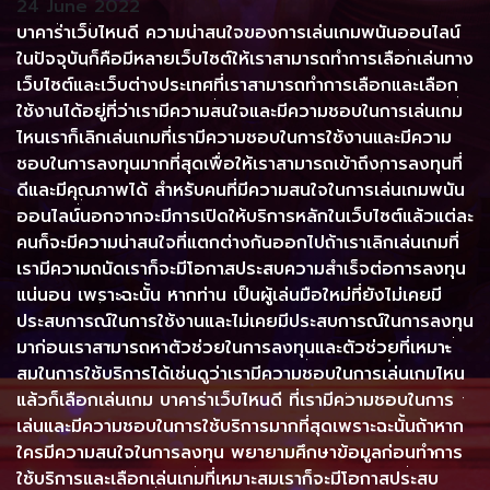
24 June 2022
บาคาร่าเว็บไหนดี ความน่าสนใจของการเล่นเกมพนันออนไลน์
ในปัจจุบันก็คือมีหลายเว็บไซต์ให้เราสามารถทำการเลือกเล่นทาง
เว็บไซต์และเว็บต่างประเทศที่เราสามารถทำการเลือกและเลือก
ใช้งานได้อยู่ที่ว่าเรามีความสนใจและมีความชอบในการเล่นเกม
ไหนเราก็เลิกเล่นเกมที่เรามีความชอบในการใช้งานและมีความ
ชอบในการลงทุนมากที่สุดเพื่อให้เราสามารถเข้าถึงการลงทุนที่
ดีและมีคุณภาพได้ สำหรับคนที่มีความสนใจในการเล่นเกมพนัน
ออนไลน์นอกจากจะมีการเปิดให้บริการหลักในเว็บไซต์แล้วแต่ละ
คนก็จะมีความน่าสนใจที่แตกต่างกันออกไปถ้าเราเลิกเล่นเกมที่
เรามีความถนัดเราก็จะมีโอกาสประสบความสำเร็จต่อการลงทุน
แน่นอน เพราะฉะนั้น หากท่าน เป็นผู้เล่นมือใหม่ที่ยังไม่เคยมี
ประสบการณ์ในการใช้งานและไม่เคยมีประสบการณ์ในการลงทุน
มาก่อนเราสามารถหาตัวช่วยในการลงทุนและตัวช่วยที่เหมาะ
สมในการใช้บริการได้เช่นดูว่าเรามีความชอบในการเล่นเกมไหน
แล้วก็เลือกเล่นเกม บาคาร่าเว็บไหนดี ที่เรามีความชอบในการ
เล่นและมีความชอบในการใช้บริการมากที่สุดเพราะฉะนั้นถ้าหาก
ใครมีความสนใจในการลงทุน พยายามศึกษาข้อมูลก่อนทำการ
ใช้บริการและเลือกเล่นเกมที่เหมาะสมเราก็จะมีโอกาสประสบ