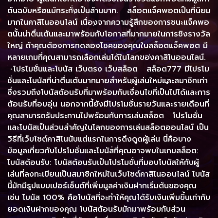
ต้นฉบับหรือแม้กระทั่งเป็นล้านบาท. สล็อตแจ็คพอตเป็นที่นิยม
มากในคาสิโนออนไลน์ เนื่องจากความรู้สึกของการชนะแจ็คพอ
ตนั้นน่าตื่นเต้นและมาพร้อมกับโอกาสที่มากมายในการชิงรางวัล
ใหญ่ ถ้าคุณต้องการทดลองโชคของคุณในสล็อตแจ็คพอต มี
หลายเกมที่คุณสามารถเลือกเล่นได้ในโลกของคาสิโนออนไลน์.
โปรโมชั่นและโบนัส เว็บตรง เว็บสล็อต สล็อต777 มีโปรโม
ชั่นและโบนัสที่น่าตื่นเต้นมากมายสำหรับผู้เล่นใหม่และสมาชิกเก่า
ซึ่งรวมถึงโบนัสต้อนรับที่มาพร้อมกับเงื่อนไขที่เป็นไปได้และการ
ต้อนรับที่อบอุ่น นอกจากนี้ยังมีโปรโมชั่นรายวันและรายเดือนที่
คุณสามารถรับประทานไปพร้อมกับการเล่นสล็อต โปรโมชั่น
และโบนัสเป็นส่วนสำคัญในโลกของการเล่นสล็อตออนไลน์ เป็น
วิธีที่เว็บไซต์คาสิโนนับแต่แรกในการดึงดูดผู้เล่น นี่คือบาง
ข้อมูลเกี่ยวกับโปรโมชั่นและโบนัสที่คุณอาจพบในเกมสล็อต:
โบนัสต้อนรับ: โบนัสต้อนรับเป็นโปรโมชั่นที่มอบโบนัสให้กับผู้
เล่นที่ลงทะเบียนเป็นสมาชิกใหม่ในเว็บไซต์คาสิโนออนไลน์ โบนัส
นี้มักมีรูปแบบเปอร์เซ็นต์ที่เพิ่มมูลค่าเงินฝากเริ่มต้นของคุณ
เช่น โบนัส 100% คือโบนัสที่จะทำให้คุณได้รับเงินเพิ่มขึ้นเท่ากับ
ยอดเงินฝากของคุณ โบนัสต้อนรับมักมาพร้อมกับส่วน