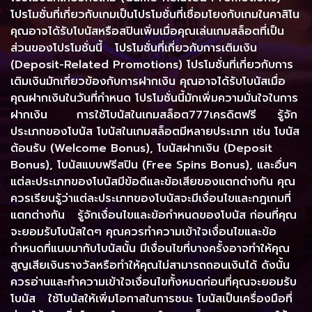
โปรโมชั่นที่เกี่ยวกับเกมเป็นโปรโมชั่นที่เชื่อมโยงกับเกมในคาสิโน
คุณอาจได้รับโบนัสหรือสปินเพิ่มเมื่อคุณเล่นเกมสล็อตที่เป็น
ส่วนของโปรโมชั่นนี้ โปรโมชั่นที่เกี่ยวกับการเติมเงิน
(Deposit-Related Promotions) โปรโมชั่นที่เกี่ยวกับการ
เติมเงินมักเกี่ยวข้องกับการฝากเงิน คุณอาจได้รับโบนัสเมื่อ
คุณฝากเงินในวันที่กำหนด โปรโมชั่นนี้มักเพิ่มความมั่นใจในการ
ฝากเงิน การใช้โบนัสในเกมสล็อต777เครดิตฟรี รู้จัก
ประเภทของโบนัส โบนัสในเกมสล็อตมีหลายประเภท เช่น โบนัส
ต้อนรับ (Welcome Bonus), โบนัสฝากเงิน (Deposit
Bonus), โบนัสแบบฟรีสปิน (Free Spins Bonus), และอื่นๆ
แต่ละประเภทของโบนัสมีข้อดีและข้อเสียของแตกต่างกัน คุณ
ควรเรียนรู้ว่าแต่ละประเภทของโบนัสจะมีเงื่อนไขและกฎเกมที่
แตกต่างกัน รู้จักเงื่อนไขและข้อกำหนดของโบนัส ก่อนที่คุณ
จะยอมรับโบนัสใดๆ คุณควรทำความเข้าใจเงื่อนไขและข้อ
กำหนดที่แนบมากับโบนัสนั้น มีเงื่อนไขที่บางครั้งอาจทำให้คุณ
สูญเสียเงินรางวัลหรือทำให้คุณไม่สามารถถอนเงินได้ ดังนั้น
ควรอ่านและทำความเข้าใจเงื่อนไขทั้งหมดก่อนที่คุณจะยอมรับ
โบนัส ใช้โบนัสให้เพิ่มโอกาสในการชนะ โบนัสเป็นเครื่องมือที่