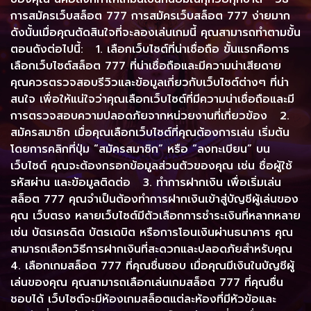
การสมัครเว็บสล็อต 777 การสมัครเว็บสล็อต 777 ง่ายมาก
ดังนั้นเมื่อคุณตัดสินใจที่จะลองเล่นเกมนี้ คุณสามารถทำตามขั้น
ตอนดังต่อไปนี้: 1. เลือกเว็บไซต์ที่น่าเชื่อถือ ขั้นแรกคือการ
เลือกเว็บไซต์สล็อต 777 ที่น่าเชื่อถือและมีความน่าเสียดาย
คุณควรตรวจสอบรีวิวและข้อมูลเกี่ยวกับเว็บไซต์ต่างๆ ที่น่า
สนใจ เพื่อให้แน่ใจว่าคุณเลือกเว็บไซต์ที่มีความน่าเชื่อถือและมี
การตรวจสอบความปลอดภัยจากหน่วยงานที่เกี่ยวข้อง 2.
สมัครสมาชิก เมื่อคุณเลือกเว็บไซต์ที่คุณต้องการเล่น เริ่มต้น
โดยการคลิกที่ปุ่ม “สมัครสมาชิก” หรือ “ลงทะเบียน” บน
เว็บไซต์ คุณจะต้องกรอกข้อมูลส่วนตัวของคุณ เช่น ชื่อผู้ใช้
รหัสผ่าน และข้อมูลติดต่อ 3. ทำการฝากเงิน เพื่อเริ่มเล่น
สล็อต 777 คุณจำเป็นต้องทำการฝากเงินเข้าสู่บัญชีผู้เล่นของ
คุณ เว็บตรง หลายเว็บไซต์มีตัวเลือกการชำระเงินที่หลากหลาย
เช่น บัตรเครดิต บัตรเดบิต หรือการโอนเงินผ่านธนาคาร คุณ
สามารถเลือกวิธีการฝากเงินที่สะดวกและปลอดภัยสำหรับคุณ
4. เลือกเกมสล็อต 777 ที่คุณชื่นชอบ เมื่อคุณมีเงินในบัญชีผู้
เล่นของคุณ คุณสามารถเลือกเล่นเกมสล็อต 777 ที่คุณชื่น
ชอบได้ เว็บไซต์จะมีห้องเกมสล็อตแต่ละห้องที่มีหัวข้อและ