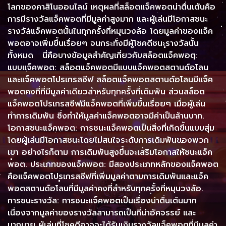
โลกของคาสิโนออนไลน์ เหตุผลที่สล็อตแจ็คพอตน่าตื่นเต้นคือ
การมีรางวัลแจ็คพอตที่มีมูลค่าสูงมาก และผู้เล่นมีโอกาสชนะ
รางวัลแจ็คพอตนั้นในทุกครั้งที่หมุนวงล้อ โดยมูลค่าของแจ็ค
พอตอาจเพิ่มขึ้นเรื่อยๆ จนกระทั่งมีผู้โชคดีชนะรางวัลนั้น
ทั้งหมด นี่คือบางข้อมูลสำคัญเกี่ยวกับสล็อตแจ็คพอต:
แบบแจ็คพอต: สล็อตแจ็คพอตมีแบบแจ็คพอตสตานด์อโลน
และแจ็คพอตโปรเกรสซีฟ สล็อตแจ็คพอตสตานด์อโลนมีแจ็ค
พอตคงที่ที่มีมูลค่าเดียวสำหรับทุกครั้งที่เดิมพัน ส่วนสล็อต
แจ็คพอตโปรเกรสซีฟมีแจ็คพอตที่เพิ่มขึ้นเรื่อยๆ เมื่อผู้เล่น
ทำการเดิมพัน ซึ่งทำให้มูลค่าแจ็คพอตอาจมีค่าเป็นล้านบาท.
โอกาสชนะแจ็คพอต: การชนะแจ็คพอตเป็นสิ่งที่เกิดขึ้นแบบสุ่ม
โดยผู้เล่นมีโอกาสชนะโดยไม่สนใจระดับการเดิมพันของพวก
เขา อย่างไรก็ตาม การเดิมพันสูงขึ้นจะเสริมโอกาสให้ชนะแจ็ค
พอต. ประเภทของแจ็คพอต: มีสองประเภทหลักของแจ็คพอต
คือแจ็คพอตโปรเกรสซีฟที่เพิ่มมูลค่าตามการเดิมพันและแจ็ค
พอตสตานด์อโลนที่มีมูลค่าคงที่สำหรับทุกครั้งที่หมุนวงล้อ.
การชนะรางวัล: การชนะแจ็คพอตเป็นเรื่องน่าตื่นเต้นมาก
เนื่องจากมูลค่าของรางวัลสามารถเป็นที่น่าอัศจรรย์ และ
มากมาย ผู้เล่นที่โชคดีอาจจะได้รับเงินรางวัลแจ็คพอตที่มีมูลค่า