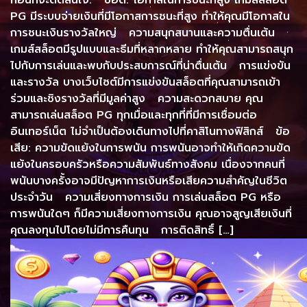
ก่อนที่จะตัดสินใจ: ข้อดี: โอกาสในการชนะที่สูง เกมส์สล็อต
PG มีระบบจ่ายเงินที่มีโอกาสการชนะที่สูง ทำให้คุณมีโอกาสใน
การชนะเงินรางวัลใหญ่ ความสนุกสนานและความตื่นเต้น
เกมส์สล็อตมีรูปแบบและธีมที่หลากหลาย ทำให้คุณสามารถสนุก
ไปกับการเล่นและพบกับประสบการณ์ที่น่าตื่นเต้น การแข่งขัน
และรางวัล บางเว็บไซต์มีการแข่งขันสล็อตที่คุณสามารถเข้า
ร่วมและชิงรางวัลที่มีมูลค่าสูง ความสะดวกสบาย คุณ
สามารถเล่นสล็อต PG ทุกเมื่อและทุกที่ที่มีการเชื่อมต่อ
อินเทอร์เน็ต ไม่จำเป็นต้องเดินทางไปที่คาสิโนทางฟิสิกส์ ข้อ
เสีย: ความขัดแย้งในการพนัน การพนันอาจทำให้เกิดความขัด
แย้งในครอบครัวหรือความสัมพันธ์ทางสังคม เนื่องจากคนที่
พนันบางครั้งอาจมีปัญหาการเงินหรือเสียความสำคัญในชีวิต
ประจำวัน ความเสี่ยงทางการเงิน การเล่นสล็อต PG หรือ
การพนันใดๆ ก็มีความเสี่ยงทางการเงิน คุณอาจสูญเสียเงินที่
คุณลงทุนไปโดยไม่มีการคืนทุน การติดสิทธิ์ […]