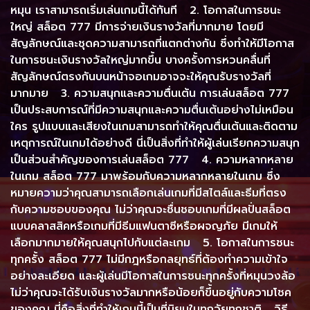
หมุน เราสามารถเริ่มเล่นเกมนี้ได้ทันที 2. โอกาสในการชนะ
ใหญ่ สล็อต 777 มีการจ่ายเงินรางวัลที่มากมาย โดยมี
สัญลักษณ์และชุดความสามารถที่แตกต่างกัน ซึ่งทำให้มีโอกาส
ในการชนะเงินรางวัลใหญ่มากขึ้น บางครั้งการหวนคลื่นที่
สัญลักษณ์ตรงกันบนหน้าจอเกมอาจจะให้คุณรับรางวัลที่
มากมาย 3. ความสนุกและความตื่นเต้น การเล่นสล็อต 777
เป็นประสบการณ์ที่มีความสนุกและความตื่นเต้นอย่างไม่เหมือน
ใคร รูปแบบและเสียงในเกมสามารถทำให้คุณตื่นเต้นและติดตาม
เหตุการณ์ในเกมได้อย่างดี นี่เป็นสิ่งที่ทำให้ผู้เล่นเรียกความสนุก
เป็นส่วนสำคัญของการเล่นสล็อต 777 4. ความหลากหลาย
ในเกม สล็อต 777 มาพร้อมกับความหลากหลายในเกม ซึ่ง
หมายความว่าคุณสามารถเลือกเล่นเกมที่มีสไตล์และธีมที่ตรง
กับความชอบของคุณ ไม่ว่าคุณจะชื่นชอบเกมที่มีผลปั่นสล็อต
แบบคลาสสิคหรือเกมที่มีธีมแฟนตาซีหรือผจญภัย มีเกมให้
เลือกมากมายให้คุณสนุกไปกับแต่ละเกม 5. โอกาสในการชนะ
ทุกครั้ง สล็อต 777 ไม่มีกฎหรือกลยุทธ์ที่ต้องทำความเข้าใจ
อย่างละเอียด และผู้เล่นมีโอกาสในการชนะทุกครั้งที่หมุนวงล้อ
ไม่ว่าคุณจะได้รับเงินรางวัลมากหรือน้อยก็ขึ้นอยู่กับความโชค
ของคุณ นี่คือสิ่งที่ทำให้เกมนี้เป็นที่นิยมในทุกวัยทุกชาติ วิธี