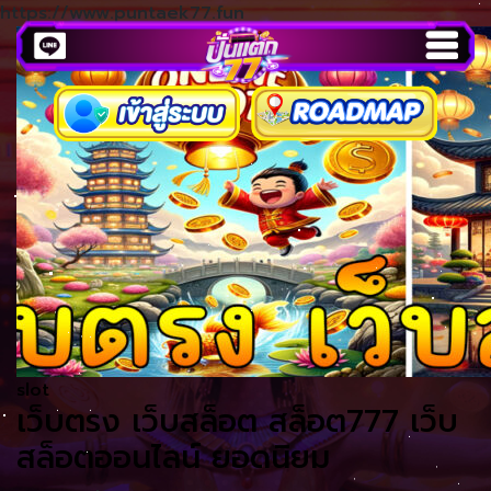
https://www.puntaek77.fun
slot
เว็บตรง เว็บสล็อต สล็อต777 เว็บ
สล็อตออนไลน์ ยอดนิยม