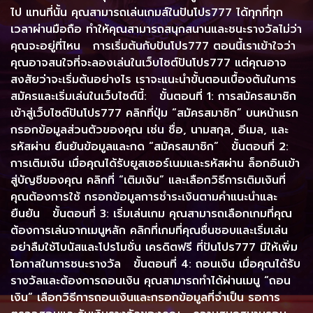
ไป แทนที่นั้น คุณสามารถเล่นเกมส์ในปันโปร777 ได้ทุกที่ทุก
เวลาผ่านมือถือ ทำให้คุณสามารถสนุกสนานและชนะรางวัลไม่ว่า
คุณจะอยู่ที่ไหน การเริ่มต้นกับปันโปร777 ตอนนี้เราเข้าใจว่า
คุณอาจสนใจที่จะลองเล่นในเว็บไซต์ปันโปร777 แต่คุณอาจ
สงสัยว่าจะเริ่มต้นอย่างไร เราจะแนะนำขั้นตอนเบื้องต้นในการ
สมัครและเริ่มเล่นในเว็บไซต์นี้: ขั้นตอนที่ 1: การสมัครสมาชิก
เข้าสู่เว็บไซต์ปันโปร777 คลิกที่ปุ่ม “สมัครสมาชิก” บนหน้าแรก
กรอกข้อมูลส่วนตัวของคุณ เช่น ชื่อ, นามสกุล, อีเมล, และ
รหัสผ่าน ยืนยันข้อมูลและกด “สมัครสมาชิก” ขั้นตอนที่ 2:
การเติมเงิน เมื่อคุณได้รับยูสเซอร์เนมและรหัสผ่าน ล็อกอินเข้า
สู่บัญชีของคุณ คลิกที่ “เติมเงิน” และเลือกวิธีการเติมเงินที่
คุณต้องการใช้ กรอกข้อมูลการชำระเงินตามคำแนะนำและ
ยืนยัน ขั้นตอนที่ 3: เริ่มเล่นเกม คุณสามารถเลือกเกมที่คุณ
ต้องการเล่นจากเมนูหลัก คลิกที่เกมที่คุณชื่นชอบและเริ่มเล่น
อย่าลืมใช้โบนัสและโปรโมชั่น เครดิตฟรี ที่ปันโปร777 มีให้เพิ่ม
โอกาสในการชนะรางวัล ขั้นตอนที่ 4: ถอนเงิน เมื่อคุณได้รับ
รางวัลและต้องการถอนเงิน คุณสามารถทำได้ผ่านเมนู “ถอน
เงิน” เลือกวิธีการถอนเงินและกรอกข้อมูลที่จำเป็น รอการ