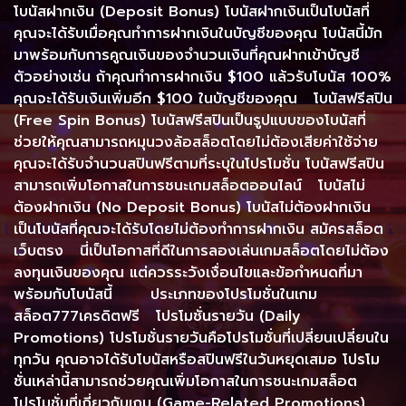
โบนัสฝากเงิน (Deposit Bonus) โบนัสฝากเงินเป็นโบนัสที่
คุณจะได้รับเมื่อคุณทำการฝากเงินในบัญชีของคุณ โบนัสนี้มัก
มาพร้อมกับการคูณเงินของจำนวนเงินที่คุณฝากเข้าบัญชี
ตัวอย่างเช่น ถ้าคุณทำการฝากเงิน $100 แล้วรับโบนัส 100%
คุณจะได้รับเงินเพิ่มอีก $100 ในบัญชีของคุณ โบนัสฟรีสปิน
(Free Spin Bonus) โบนัสฟรีสปินเป็นรูปแบบของโบนัสที่
ช่วยให้คุณสามารถหมุนวงล้อสล็อตโดยไม่ต้องเสียค่าใช้จ่าย
คุณจะได้รับจำนวนสปินฟรีตามที่ระบุในโปรโมชั่น โบนัสฟรีสปิน
สามารถเพิ่มโอกาสในการชนะเกมสล็อตออนไลน์ โบนัสไม่
ต้องฝากเงิน (No Deposit Bonus) โบนัสไม่ต้องฝากเงิน
เป็นโบนัสที่คุณจะได้รับโดยไม่ต้องทำการฝากเงิน สมัครสล็อต
เว็บตรง นี่เป็นโอกาสที่ดีในการลองเล่นเกมสล็อตโดยไม่ต้อง
ลงทุนเงินของคุณ แต่ควรระวังเงื่อนไขและข้อกำหนดที่มา
พร้อมกับโบนัสนี้ ประเภทของโปรโมชั่นในเกม
สล็อต777เครดิตฟรี โปรโมชั่นรายวัน (Daily
Promotions) โปรโมชั่นรายวันคือโปรโมชั่นที่เปลี่ยนเปลี่ยนใน
ทุกวัน คุณอาจได้รับโบนัสหรือสปินฟรีในวันหยุดเสมอ โปรโม
ชั่นเหล่านี้สามารถช่วยคุณเพิ่มโอกาสในการชนะเกมสล็อต
โปรโมชั่นที่เกี่ยวกับเกม (Game-Related Promotions)