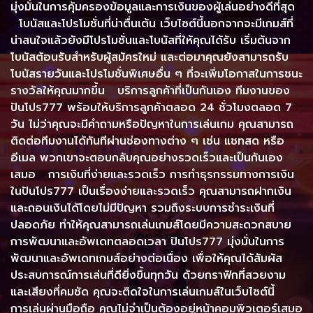
มุ่งมั่นในการคุ้มครองข้อมูลและการเงินของผู้เล่นอย่างดีที่สุด
โบนัสและโปรโมชั่นที่น่าตื่นเต้น เว็บไซต์นี้นอกจากจะมีเกมส์ที่
น่าสนใจแล้วยังมีโปรโมชั่นและโบนัสที่ให้คุณได้รับ เริ่มต้นจาก
โบนัสต้อนรับสำหรับผู้สมัครใหม่ และต่อมาคุณยังสามารถรับ
โบนัสรายวันและโปรโมชั่นพิเศษอื่น ๆ ที่จะเพิ่มโอกาสในการชนะ
รางวัลให้คุณมากขึ้น บริการลูกค้าที่เป็นกันเอง ทีมงานของ
ปันโปร777 พร้อมให้บริการลูกค้าตลอด 24 ชั่วโมงตลอด 7
วัน ไม่ว่าคุณจะมีคำถามหรือปัญหาในการเล่นเกม คุณสามารถ
ติดต่อทีมงานได้ทันทีผ่านช่องทางต่าง ๆ เช่น แชทสด หรือ
อีเมล พวกเขาจะตอบกลับคุณอย่างรวดเร็วและเป็นกันเอง
เสมอ การเงินที่ง่ายและรวดเร็ว การทำธุรกรรมทางการเงิน
ในปันโปร777 เป็นเรื่องง่ายและรวดเร็ว คุณสามารถฝากเงิน
และถอนเงินได้โดยไม่มีปัญหา รวมถึงระบบการชำระเงินที่
ปลอดภัย ทำให้คุณสามารถเล่นเกมส์โดยมีความสะดวกสบาย
การพัฒนาและอัพเดทตลอดเวลา ปันโปร777 มุ่งมั่นในการ
พัฒนาและอัพเดทเกมส์อย่างต่อเนื่อง เพื่อให้คุณได้สัมผัส
ประสบการณ์การเล่นที่ดียิ่งขึ้นทุกวัน ด้วยกราฟิกที่สวยงาม
และเสียงที่คมชัด คุณจะติดใจในการเล่นเกมส์ในเว็บไซต์นี้
การเล่นผ่านมือถือ คุณไม่จำเป็นต้องอยู่หน้าคอมพิวเตอร์เสมอ