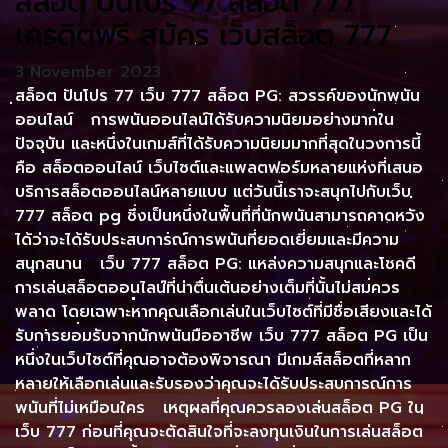
สล็อต ปันโปร 77 สล็อต 777
เครดิตฟรี สมัคร เว็บสล็อต 777
3 November 2023
สล็อต ปันโปร 77 เว็บ 777 สล็อต PG: สวรรค์ของนักพนัน
ออนไลน์ การพนันออนไลน์ได้รับความนิยมอย่างมากใน
ปัจจุบัน และหนึ่งในเกมส์ที่ได้รับความนิยมมากที่สุดในวงการนี้
คือ สล็อตออนไลน์ เว็บไซต์และแพลตฟอร์มหลายแห่งที่เสนอ
บริการสล็อตออนไลน์หลายแบบ แต่วันนี้เราจะสนุกไปกับเว็บ
777 สล็อต pg ซึ่งเป็นหนึ่งในพื้นที่ที่นักพนันสามารถคาดหวัง
ได้ว่าจะได้รับประสบการณ์การพนันที่ยอดเยี่ยมและมีความ
สนุกสนาน เว็บ 777 สล็อต PG: แหล่งความสนุกและโชคดี
การเล่นสล็อตออนไลน์ที่น่าตื่นเต้นอย่างเต็มที่นั้นไม่สมควร
พลาด โดยเฉพาะหากคุณเลือกเล่นในเว็บไซต์ที่มีชื่อเสียงและได้
รับการยอมรับจากนักพนันมืออาชีพ เว็บ 777 สล็อต PG เป็น
หนึ่งในเว็บไซต์ที่คุณอาจต้องพิจารณา มีเกมส์สล็อตที่หลาก
หลายให้เลือกเล่นและรับรองว่าคุณจะได้รับประสบการณ์การ
พนันที่ไม่เหมือนใคร เหตุผลที่คุณควรลองเล่นสล็อต PG ใน
เว็บ 777 ก่อนที่คุณจะตัดสินใจที่จะลงทุนเงินในการเล่นสล็อต