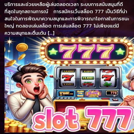
บริการและช่วยเหลือผู้เล่นตลอดเวลา ระบบการสนับสนุนที่ดี
ที่สุดในทุกสถานการณ์ การสมัครเว็บสล็อต 777 เป็นวิธีที่น่า
สนใจในการพัฒนาความสนุกและการพิจารณาโอกาสในการชนะ
ใหญ่ ทดลองเล่นสล็อต การเล่นสล็อต 777 ไม่เพียงแต่มี
ความสนุกและตื่นเต้น […]