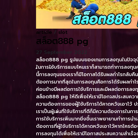
article
/
slot
สล็อต888 pg
27 September 2022
สล็อต888 pg รูปแบบของเกมการลงทุนในปัจจุบัน
ในการใช้บริการแบบไหนเราก็สามารถทำการลงทุนความ
นี้การลงทุนของเราก็มีโอกาสได้รับผลกำไรกลับคืนมา
ต้องการมากที่สุดในการลงทุนคือการได้รับผลกำไร
ค่อนข้างมีผลต่อการใช้บริการและมีผลต่อการลง
สล็อต888 pg ให้ดีเพื่อให้เรามีโอกาสประสบควา
ความต้องการของผู้ใช้บริการได้คาดหวังเอาไว้ ปร
เราเป็นผู้เล่นที่ใช้บริการที่ดีก็มีความต้องกา
การใช้บริการเพิ่มมากยิ่งขึ้นเราพยายามทำการนำเส
ต้องการที่ผู้ใช้บริการได้คาดหวังเอาไว้หากใครต
การลงทุนได้เพื่อให้เรามีโอกาสประสบความสำเร็จต