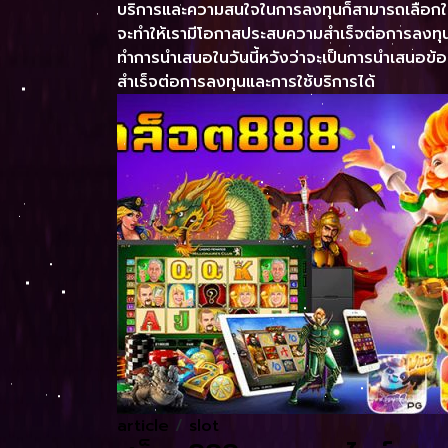
บริการและความสนใจในการลงทุนก็สามารถเลือกใช้บริ
จะทำให้เรามีโอกาสประสบความสำเร็จต่อการลงทุนแล
ทำการนำเสนอในวันนี้หวังว่าจะเป็นการนำเสนอข้อ
สำเร็จต่อการลงทุนและการใช้บริการได้
article
/
slot