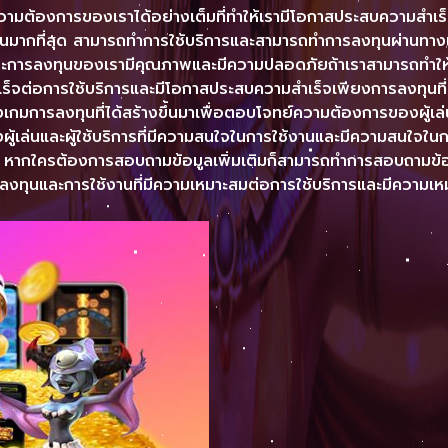
ามต้องการของเราได้อย่างเต็มที่ทำให้เรามีโอกาสประสบความสำเร
ากที่สุด สามารถทำการใช้บริการและสามารถทำการลงทุนผ่านทางเว็
การและการลงทุนของเรามีคุณภาพและมีความปลอดภัยถ้าเราสามารถทำ
็จต่อการใช้บริการและมีโอกาสประสบความสำเร็จเพียงการลงทุนที่ม
มการลงทุนที่ได้สร้างขึ้นมาเพื่อตอบโจทย์ความต้องการของผู้เล่น
้เล่นและผู้ใช้บริการที่มีความสนใจในการใช้งานและมีความสนใจใ
้ หากใครต้องการสอบถามข้อมูลเพิ่มเติมก็สามารถทำการสอบถามข้อมู
ลงทุนและการใช้งานที่มีความเหมาะสมต่อการใช้บริการและมีความเห