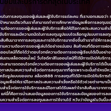
ยมและบริการดีที่สุดในประเทศ
การลงทุนของผู้เล่นและผู้ใช้บริการแต่ละคน ที่เราบอกเสมอว่า 
มีเป้าหมายเดียวกันเราก็สามารถทำการศึกษาหาข้อมูลเพื่อการลงทุน
งการของผู้เล่นและผู้ใช้บริการเพื่อให้มีโอกาสประสบความสำเร็จอย่
ใช้บริการและมีความถนัดในการลงทุนรูปแบบใดเลือกรูปแบบการลงทุ
ำไรกลับคืนมาจากการลงทุนและการใช้บริการมากยิ่งขึ้นถ้าเราทำให้กา
ามความต้องการของผู้เล่นได้อย่างแน่นอน สินค้าคนที่ต้องการผ
นไลน์ก็ถือได้ว่าตอบโจทย์ความต้องการของผู้เรียนได้เป็นอย่าง
รเล่นเกมสล็อตออนไลน์ ว็บไซต์คาสิโนออนไลน์ที่ได้มีการเปิดให้บริ
ยจะสามารถตอบโจทย์ความต้องการของผู้เล่นและผู้ใช้บริการได้เป็นอ
อกาสประสบความสำเร็จต่อการลงทุนมากที่สุดเพราะฉะนั้นถ้าใครมี
สำหรับรูปแบบของเกม สล็อต888 การลงทุนที่ได้มีการเปิดให้บริการ
มูลเพื่อให้เรามีโอกาสประสบความสำเร็จหรือใช้ตัวช่วยต่างๆมาเป็
มสำเร็จต่อการใช้บริการและมีโอกาสได้รับผลกำไรกลับคืนมาจากกา
งไว้ แค่นี้ก็คือการนำเสนอข้อมูลของการใช้บริการและข้อมูลของการ
ประสบความสำเร็จต่อการลงทุนและการใช้งานได้ หวังว่าข้อมูลในวันนี