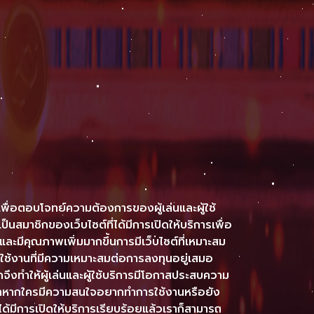
พื่อตอบโจทย์ความต้องการของผู้เล่นและผู้ใช้
สมาชิกของเว็บไซต์ที่ได้มีการเปิดให้บริการเพื่อ
มีคุณภาพเพิ่มมากขึ้นการมีเว็บไซต์ที่เหมาะสม
ช้งานที่มีความเหมาะสมต่อการลงทุนอยู่เสมอ
งทำให้ผู้เล่นและผู้ใช้บริการมีโอกาสประสบความ
ถ้าหากใครมีความสนใจอยากทำการใช้งานหรือยัง
่ได้มีการเปิดให้บริการเรียบร้อยแล้วเราก็สามารถ