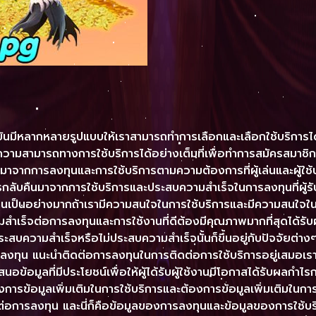
มีหลากหลายรูปแบบให้เราสามารถทำการเลือกและเลือกใช้บริการได้
สามารถทางการใช้บริการได้อย่างเต็มที่เพื่อทำการสมัครสมาชิกของเ
จากการลงทุนและการใช้บริการตามความต้องการที่ผู้เล่นและผู้ใช้บริก
กลับคืนมาจากการใช้บริการและประสบความสำเร็จในการลงทุนที่ผู้รับ
ทุนเป็นอย่างมากถ้าเรามีความสนใจในการใช้บริการและมีความสนใจ
มสำเร็จต่อการลงทุนและการใช้งานที่ดีต้องมีคุณภาพมากที่สุดได้
ะสบความสำเร็จหรือไม่ประสบความสำเร็จนั้นก็ขึ้นอยู่กับปัจจัยต่าง
รในการลงทุน แนะนำติดต่อการลงทุนในการติดต่อการใช้บริการอยู่เสม
นอข้อมูลที่มีประโยชน์เพื่อให้ผู้ได้รับผู้ใช้งานมีโอกาสได้รับผล
้องการข้อมูลเพิ่มเติมในการใช้บริการและต้องการข้อมูลเพิ่มเติมในก
่อการลงทุน และนี่ก็คือข้อมูลของการลงทุนและข้อมูลของการใช้บริก