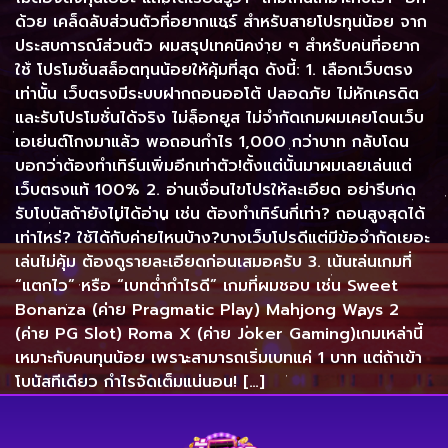
ด้วย เคล็ดลับส่วนตัวที่อยากแชร์ สำหรับสายโปรทุนน้อย จาก
ประสบการณ์ส่วนตัว ผมสรุปเทคนิคง่าย ๆ สำหรับคนที่อยาก
ใช้ โปรโมชั่นสล็อตทุนน้อยให้คุ้มที่สุด ดังนี้: 1. เลือกเว็บตรง
เท่านั้น เว็บตรงมีระบบฝากถอนออโต้ ปลอดภัย ไม่หักเครดิต
และรับโปรโมชั่นได้จริง ไม่ล็อกยูส ไม่จำกัดเกมผมเคยโดนเว็บ
เอเย่นต์โกงมาแล้ว พอถอนกำไร 1,000 กว่าบาท กลับโดน
บอกว่าต้องทำเทิร์นเพิ่มอีกเท่าตัว!ตั้งแต่นั้นมาผมเลยเล่นแต่
เว็บตรงแท้ 100% 2. อ่านเงื่อนไขโปรให้ละเอียด อย่ารีบกด
รับโบนัสถ้ายังไม่ได้อ่าน เช่น ต้องทำเทิร์นกี่เท่า? ถอนสูงสุดได้
เท่าไหร่? ใช้ได้กับค่ายไหนบ้าง?บางเว็บโปรดีแต่มีข้อจำกัดเยอะ
เล่นไม่คุ้ม ต้องดูรายละเอียดก่อนเสมอครับ 3. เน้นเล่นเกมที่
“แตกไว” หรือ “เบทต่ำกำไรดี” เกมที่ผมชอบ เช่น Sweet
Bonanza (ค่าย Pragmatic Play) Mahjong Ways 2
(ค่าย PG Slot) Roma X (ค่าย Joker Gaming)เกมเหล่านี้
เหมาะกับคนทุนน้อย เพราะสามารถเริ่มเบทแค่ 1 บาท แต่ถ้าเข้า
โบนัสทีเดียว กำไรจัดเต็มแน่นอน! […]