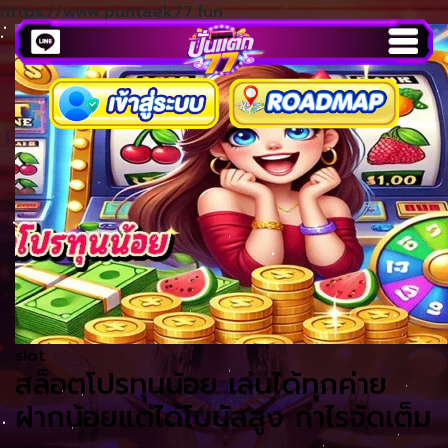
https://www.puntaek77.fun
slot
สล็อตโปรทุนน้อย เล่นได้ทุกค่าย
ฝากน้อยแต่ได้โบนัสสูง กำไรจัดเต็ม