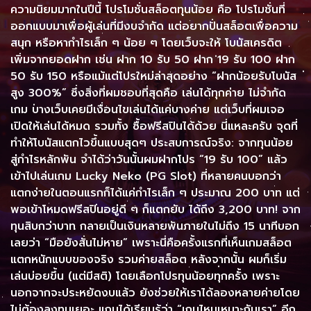
ความนิยมมากในปีนี้ โปรโมชั่นสล็อตทุนน้อย คือ โปรโมชั่นที่
ออกแบบมาเพื่อผู้เล่นที่มีงบจำกัด แต่อยากปั่นสล็อตเพื่อความ
สนุก หรือหากำไรเล็ก ๆ น้อย ๆ โดยเว็บจะให้ โบนัสเครดิต
เพิ่มจากยอดฝาก เช่น ฝาก 10 รับ 50 ฝาก 19 รับ 100 ฝาก
50 รับ 150 หรือแม้แต่โปรใหม่ล่าสุดอย่าง “ฝากน้อยรับโบนัส
สูง 300%” ซึ่งสิ่งที่ผมชอบที่สุดคือ เล่นได้ทุกค่าย ไม่จำกัด
เกม บางเว็บเคยมีเงื่อนไขเล่นได้แค่บางค่าย แต่เว็บที่ผมเจอ
เปิดให้เล่นได้หมด รวมทั้ง ซื้อฟรีสปินได้ด้วย นี่แหละครับ จุดที่
ทำให้โบนัสแตกไวขึ้นแบบสุดๆ ประสบการณ์จริง: จากทุนน้อย
สู่กำไรหลักพัน จำได้ว่าวันนั้นผมฝากโปร “19 รับ 100” แล้ว
เข้าไปเล่นเกม Lucky Neko (PG Slot) ที่หลายคนบอกว่า
แตกง่ายในตอนแรกก็ได้แค่กำไรเล็ก ๆ ประมาณ 200 บาท แต่
พอเข้าโหมดฟรีสปินอยู่ดี ๆ ก็แตกยับ ได้ถึง 3,200 บาท! จาก
ทุนสิบกว่าบาท กลายเป็นเงินหลายพันภายในไม่ถึง 15 นาทีบอก
เลยว่า “มือยังสั่นไม่หาย” เพราะนี่คือครั้งแรกที่เห็นเกมสล็อต
แตกหนักแบบของจริง รวมค่ายสล็อต หลังจากนั้น ผมก็เริ่ม
เล่นบ่อยขึ้น (แต่มีสติ) โดยเลือกโปรทุนน้อยทุกครั้ง เพราะ
นอกจากจะประหยัดงบแล้ว ยังช่วยให้เราได้ลองหลายค่ายโดย
ไม่ต้องลงทุนเยอะ แถมได้เรียนรู้ว่า “เกมไหนเหมาะกับเรา” อีก