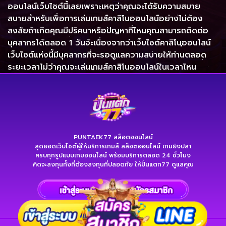
ออนไลน์เว็บไซต์นี้เลยเพราะเหตุว่าคุณจะได้รับความสบาย
สบายสำหรับเพื่อการเล่นเกมส์คาสิโนออนไลน์อย่างไม่ต้อง
สงสัยถ้าเกิดคุณมีปริศนาหรือปัญหาที่ไหนคุณสามารถติดต่อ
บุคลากรได้ตลอด 1 วันจ้ะเนื่องจากว่าเว็บไซต์คาสิโนออนไลน์
เว็บไซต์แห่งนี้มีบุคลากรที่จะรอดูแลความสบายให้ท่านตลอด
ระยะเวลาไม่ว่าคุณจะเล่นเกมส์คาสิโนออนไลน์ในเวลาไหน
PUNTAEK77 สล็อตออนไลน์
สุดยอดเว็บไซต์ผู้ให้บริการเกมส์ สล็อตออนไลน์ เกมยิงปลา
ครบทุกรูปแบบเกมออนไลน์ พร้อมบริการตลอด 24 ชั่วโมง
คิดจะลงทุนทั้งที่ต้องลงทุนที่ปลอดภัย ให้ปั่นแตก77 ดูแลคุณ