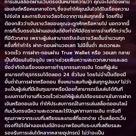
การเล่นสล็อตผ่านเว็บตรงนั้นหมายความว่า คุณจะไม่ต้องผ่าน
เอเย่นต์หรือคนกลางใดๆ ซึ่งจะทำให้คุณมั่นใจได้ในเรื่องความ
โปร่งใส และการรับรางวัลจริงจากการเล่นทุกครั้ง โดยที่ไม่
ต้องกลัวว่าเงินรางวัลของคุณจะถูกหักหรือหายไป นอกจากนี้
การที่เว็บตรงไม่ผ่านเอเย่นต์ยังทำให้มีอัตราการจ่ายที่ดีกว่าเว็บ
ที่มีตัวกลาง เพราะผู้เล่นสามารถรับเงินรางวัลเต็มจำนวนทุก
ครั้งที่ทำกำไร ฝาก-ถอนผ่านวอเลท ไม่มีขั้นต่ำ สะดวกและ
รวดเร็ว การฝาก-ถอนผ่าน True Wallet หรือ วอเลท กลาย
เป็นที่นิยมในปัจจุบัน เพราะช่วยเพิ่มความสะดวกสบายและลด
ข้อจำกัดในเรื่องของการทำธุรกรรมการเงิน โดยที่ผู้เล่น
สามารถทำธุรกรรมได้ตลอด 24 ชั่วโมง โดยไม่จำเป็นต้องมี
ขั้นต่ำในการฝากหรือถอน ซึ่งเหมาะสมกับผู้เล่นทุกรูปแบบ ไม่ว่า
จะเป็นผู้เล่นที่มีเงินทุนมากหรือน้อยก็สามารถเริ่มเล่นได้ทันที
ระบบการทำงานที่รวดเร็วช่วยให้ผู้เล่นไม่ต้องรอนานในการฝาก
เงินหรือถอนเงิน ทำให้ประสบการณ์ในการเล่นสล็อตออนไลน์
กับเว็บตรงมีความสะดวกและไร้ปัญหาทางการเงิน การันตี
คุณภาพจากระบบที่เสถียรและเกมส์ที่แตกง่าย เว็บสล็อตเว็บ
ตรงที่ไม่ได้ผ่านเอเย่นต์มักจะมาพร้อมกับระบบที่เสถียรและ
รองรับการเล่นได้หลากหลายอุปกรณ์ ไม่ว่าจะเป็น