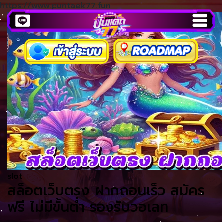
https://www.puntaek77.fun
slot
สล็อตเว็บตรง ฝากถอนเร็ว สมัคร
ฟรี ไม่มีขั้นต่ำ รองรับวอเลท