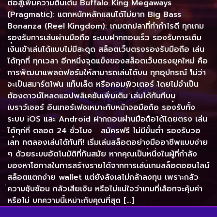
ต่อสู้เพิ่มความตื่นเต้น Buffalo King Megaways
(Pragmatic): แตกหนักหลักแสนได้ไม่ยาก Big Bass
Bonanza (Reel Kingdom): เกมตกปลาที่ทำกำไรดี ทุกเกม
รองรับการเล่นผ่านมือถือ ระบบฝากถอนเร็ว รองรับการเติม
เงินเข้าเล่นได้แบบไม่มีสะดุด สล็อตเว็บตรงรองรับมือถือ เล่น
ได้ทุกที่ ทุกเวลา อีกหนึ่งจุดแข็งของสล็อตเว็บตรงยุคใหม่ คือ
การพัฒนาแพลตฟอร์มให้สามารถเล่นได้บน ทุกอุปกรณ์ ไม่ว่า
จะเป็นสมาร์ตโฟน แท็บเล็ต หรือคอมพิวเตอร์ โดยไม่จำเป็น
ต้องดาวน์โหลดแอปพลิเคชันเพิ่มเติม เล่นได้ทันทีบน
เบราว์เซอร์ อินเทอร์เฟซเหมาะกับหน้าจอมือถือ รองรับทั้ง
ระบบ iOS และ Android ฝากถอนผ่านมือถือได้โดยตรง เล่น
ได้ทุกที่ ตลอด 24 ชั่วโมง สมัครฟรี ไม่มีขั้นต่ำ รองรับวอ
เลท ทดลองเล่นได้ทันที! เริ่มเล่นสล็อตอย่างมืออาชีพแบบง่าย
ๆ ด้วยระบบอัตโนมัติที่ทันสมัย หากคุณเป็นหนึ่งในผู้ที่กำลัง
มองหาโอกาสในการสร้างรายได้จากการเล่นเกมสล็อตออนไลน์
สล็อตแตกง่าย wallet แต่ยังลังเลไม่กล้าลงทุน เพราะกลัว
ความซับซ้อน กลัวเสียเงิน หรือไม่แน่ใจว่าเกมที่เลือกจะคุ้มค่า
หรือไม่ บทความนี้เหมาะกับคุณที่สุด […]