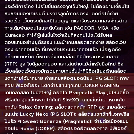
ประวัติการโกง โปรโมชั่นตรงจากเว็บใหญ่: ไม่ต้องผ่านเงื่อนไข
ซับซ้อนของเอเย่นต์ บริการลูกค้าโดยตรง: ติดต่อได้ง่าย
รวดเร็ว เว็บตรงมักจะมีใบอนุญาตและรับรองจากองค์กรด้าน
การเดิมพันออนไลน์ระดับโลก เช่น PAGCOR, MGA หรือ
Curacao ทำให้ผู้เล่นมั่นใจว่าเงินที่ลงทุนไปจะได้รับผล
ตอบแทนอย่างยุติธรรม แนะนำเกมสล็อตแตกง่าย สล็อตเว็บ
ตรง ฝากถอนเร็ว ที่มาพร้อมระบบฝากถอนเร็ว เมื่อพูดถึง
สล็อตแตกง่าย ก็หมายถึงเกมสล็อตที่มีอัตราการจ่ายออก
(RTP) สูง โบนัสออกบ่อย และเล่นง่ายแม้สำหรับมือใหม่ ซึ่ง
เว็บสล็อตเว็บตรงมักรวมค่ายเกมชั้นนำที่มีชื่อเสียงด้านสล็อต
แตกง่ายไว้มากมาย ค่ายเกมสล็อตยอดนิยม: PG SLOT: ภาพ
สวย ฟีเจอร์เยอะ แตกง่ายแทบทุกเกม JOKER GAMING:
เกมคลาสสิก โบนัสใหญ่ ออกไว Pragmatic Play: มีโหมดซื้อ
ฟรีสปิน ลุ้นแจ็กพอตได้ทันที SlotXO: เกมเล่นง่าย เหมาะกับ
ทุกวัย Relax Gaming: สล็อตแตกหนัก RTP สูง เกมสล็อต
แนะนำ: Lucky Neko (PG SLOT): สล็อตแมวกวักที่แจกฟรีส
ปินรัว ๆ Sweet Bonanza (Pragmatic): จ่ายต่อเนื่องแบบ
คอมโบ Roma (JOKER): สล็อตยอดฮิตตลอดกาล มีฟีเจอร์