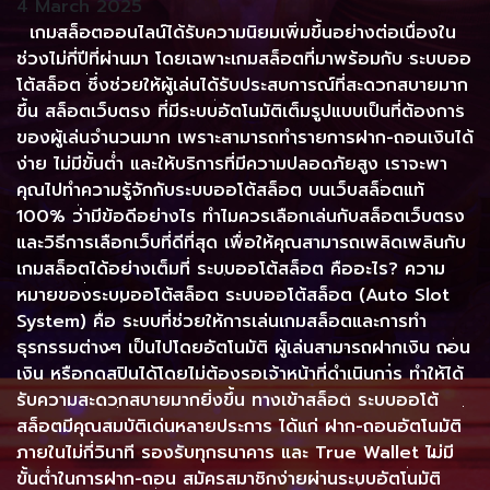
4 March 2025
เกมสล็อตออนไลน์ได้รับความนิยมเพิ่มขึ้นอย่างต่อเนื่องใน
ช่วงไม่กี่ปีที่ผ่านมา โดยเฉพาะเกมสล็อตที่มาพร้อมกับ ระบบออ
โต้สล็อต ซึ่งช่วยให้ผู้เล่นได้รับประสบการณ์ที่สะดวกสบายมาก
ขึ้น สล็อตเว็บตรง ที่มีระบบอัตโนมัติเต็มรูปแบบเป็นที่ต้องการ
ของผู้เล่นจำนวนมาก เพราะสามารถทำรายการฝาก-ถอนเงินได้
ง่าย ไม่มีขั้นต่ำ และให้บริการที่มีความปลอดภัยสูง เราจะพา
คุณไปทำความรู้จักกับระบบออโต้สล็อต บนเว็บสล็อตแท้
100% ว่ามีข้อดีอย่างไร ทำไมควรเลือกเล่นกับสล็อตเว็บตรง
และวิธีการเลือกเว็บที่ดีที่สุด เพื่อให้คุณสามารถเพลิดเพลินกับ
เกมสล็อตได้อย่างเต็มที่ ระบบออโต้สล็อต คืออะไร? ความ
หมายของระบบออโต้สล็อต ระบบออโต้สล็อต (Auto Slot
System) คือ ระบบที่ช่วยให้การเล่นเกมสล็อตและการทำ
ธุรกรรมต่างๆ เป็นไปโดยอัตโนมัติ ผู้เล่นสามารถฝากเงิน ถอน
เงิน หรือกดสปินได้โดยไม่ต้องรอเจ้าหน้าที่ดำเนินการ ทำให้ได้
รับความสะดวกสบายมากยิ่งขึ้น ทางเข้าสล็อต ระบบออโต้
สล็อตมีคุณสมบัติเด่นหลายประการ ได้แก่ ฝาก-ถอนอัตโนมัติ
ภายในไม่กี่วินาที รองรับทุกธนาคาร และ True Wallet ไม่มี
ขั้นต่ำในการฝาก-ถอน สมัครสมาชิกง่ายผ่านระบบอัตโนมัติ