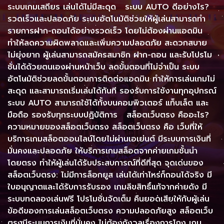
ระบบเกมเสถียร เล่นได้ไม่มีสะดุด ระบบ AUTO ดีอย่างไร?
รวดเร็วและปลอดภัย ระบบอัตโนมัติช่วยให้ผู้เล่นสามารถทำ
รายการฝาก-ถอนได้อย่างรวดเร็ว โดยไม่ต้องผ่านแอดมิน
ทำให้ลดความผิดพลาดและเพิ่มความปลอดภัย สะดวกสบาย
ไม่ยุ่งยาก ผู้เล่นสามารถสมัครสมาชิก ฝาก-ถอน และรับโปรโม
ชั่นได้ด้วยตนเองผ่านหน้าเว็บ ลดขั้นตอนที่ไม่จำเป็น ระบบ
อัตโนมัติช่วยลดขั้นตอนการติดต่อแอดมิน ทำให้การเล่นเกมไม่
สะดุด และสามารถเริ่มเล่นได้ทันที รองรับการใช้งานทุกอุปกรณ์
ระบบ AUTO สามารถใช้ได้ทั้งบนคอมพิวเตอร์ แท็บเล็ต และ
มือถือ รองรับทุกระบบปฏิบัติการ สล็อตเว็บตรง คืออะไร?
ความหมายของสล็อตเว็บตรง สล็อตเว็บตรง คือ เว็บที่ให้
บริการเกมสล็อตออนไลน์โดยไม่ผ่านเอเย่นต์ มีระบบการเงินที่
มั่นคงและปลอดภัย ให้บริการเกมสล็อตจากค่ายเกมชั้นนำ
โดยตรง ทำให้ผู้เล่นได้รับประสบการณ์ที่ดีที่สุด จุดเด่นของ
สล็อตเว็บตรง: ไม่มีการล็อกยูส เล่นได้เท่าไหร่ก็ถอนได้จริง มี
ใบอนุญาตและได้รับการรับรอง เกมลิขสิทธิ์แท้จากค่ายดัง มี
ระบบทดลองเล่นฟรี โปรโมชั่นจัดเต็ม คืนยอดเสียให้กับผู้เล่น
ข้อดีของการเล่นสล็อตเว็บตรง ความปลอดภัยสูง สล็อตเว็บ
ตรงมีระบบการเงินที่มั่นคง ไม่ต้องกังวลเรื่องการโกง เกม