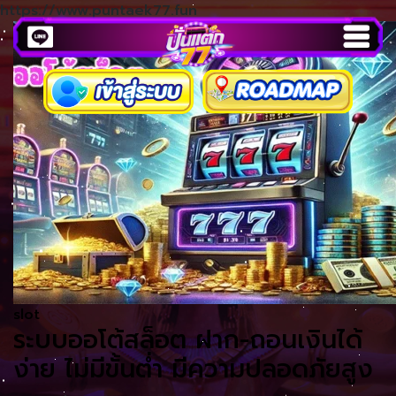
https://www.puntaek77.fun
slot
ระบบออโต้สล็อต ฝาก-ถอนเงินได้
ง่าย ไม่มีขั้นต่ำ มีความปลอดภัยสูง