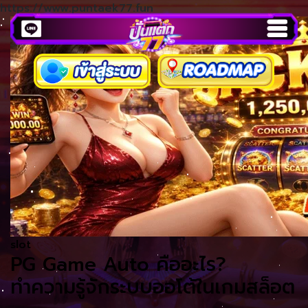
https://www.puntaek77.fun
slot
PG Game Auto คืออะไร?
ทำความรู้จักระบบออโต้ในเกมสล็อต