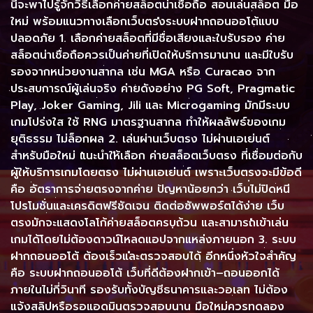
นี้จะพาไปรู้จักวิธีเลือกค่ายสล็อตน่าเชื่อถือ สอนเล่นสล็อต มือ
ใหม่ พร้อมแนวทางเลือกเว็บตรงระบบฝากถอนออโต้แบบ
ปลอดภัย 1. เลือกค่ายสล็อตที่มีชื่อเสียงและใบรับรอง ค่าย
สล็อตน่าเชื่อถือควรเป็นค่ายที่เปิดให้บริการมานาน และมีใบรับ
รองจากหน่วยงานสากล เช่น MGA หรือ Curacao จาก
ประสบการณ์ผู้เล่นจริง ค่ายดังอย่าง PG Soft, Pragmatic
Play, Joker Gaming, Jili และ Microgaming มักมีระบบ
เกมโปร่งใส ใช้ RNG มาตรฐานสากล ทำให้ผลลัพธ์ของเกม
ยุติธรรม ไม่ล็อกผล 2. เล่นผ่านเว็บตรง ไม่ผ่านเอเย่นต์
สำหรับมือใหม่ แนะนำให้เลือก ค่ายสล็อตเว็บตรง ที่เชื่อมต่อกับ
ผู้ให้บริการเกมโดยตรง ไม่ผ่านเอเย่นต์ เพราะเว็บตรงจะมีข้อดี
คือ อัตราการจ่ายตรงจากค่าย ปัญหาน้อยกว่า เว็บไม่ปิดหนี
โปรโมชั่นและเครดิตฟรีชัดเจน ติดต่อซัพพอร์ตได้ง่าย เว็บ
ตรงมักจะแสดงโลโก้ค่ายสล็อตครบถ้วน และสามารถเข้าเล่น
เกมได้โดยไม่ต้องดาวน์โหลดแอปจากแหล่งภายนอก 3. ระบบ
ฝากถอนออโต้ ต้องเร็วและตรวจสอบได้ อีกหนึ่งหัวใจสำคัญ
คือ ระบบฝากถอนออโต้ เว็บที่ดีต้องฝากเข้า–ถอนออกได้
ภายในไม่กี่วินาที รองรับทั้งบัญชีธนาคารและวอเลท ไม่ต้อง
แจ้งสลิปหรือรอแอดมินตรวจสอบนาน มือใหม่ควรทดลอง